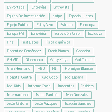
En Portada
Entrevías
Entrevista
Equipo De Investigación
esdpv
Especial Juntos
Espejo Público
Estoy Vivo
Estreno
Eurocopa
Europa FM
Eurovisión
Eurovisión Junior
Exclusiva
Final
First Dates
Física o química
Florentino Fernández
Frank Blanco
Ganador
GH VIP
Gianmarco
Gipsy Kings
Got Talent
Gran Hermano
HBO
HIT
Hormigas Blancas
Hospital Central
Hugo Cobo
Idol España
Idol Kids
Informe Covid
Inocentes
Insiders
Internacional
Isabel Pantoja
Iván González
Jesús Cintora
Jesús Vázquez
Joaquín Sánchez