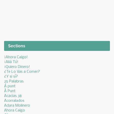
Sections
¡Ahora Caigo!
¡Allá Tú!
¡Quiero Dinero!
¿Te Lo Vas a Comer?
¿Y si sí?
25 Palabras
Á punt
À Punt
Acacias 38
Acorralados
Adara Molinero
Ahora Caigo