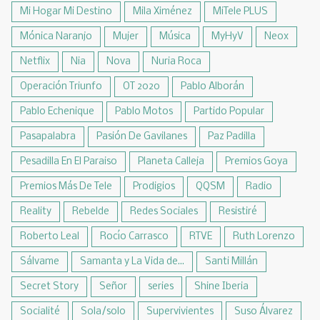
Mi Hogar Mi Destino
Mila Ximénez
MiTele PLUS
Mónica Naranjo
Mujer
Música
MyHyV
Neox
Netflix
Nia
Nova
Nuria Roca
Operación Triunfo
OT 2020
Pablo Alborán
Pablo Echenique
Pablo Motos
Partido Popular
Pasapalabra
Pasión De Gavilanes
Paz Padilla
Pesadilla En El Paraiso
Planeta Calleja
Premios Goya
Premios Más De Tele
Prodigios
QQSM
Radio
Reality
Rebelde
Redes Sociales
Resistiré
Roberto Leal
Rocío Carrasco
RTVE
Ruth Lorenzo
Sálvame
Samanta y La Vida de...
Santi Millán
Secret Story
Señor
series
Shine Iberia
Socialité
Sola/solo
Supervivientes
Suso Álvarez