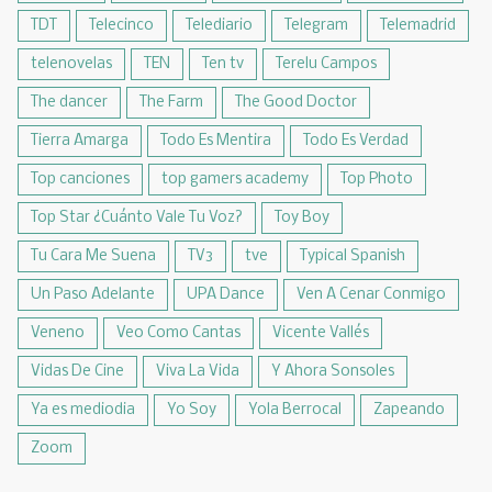
TDT
Telecinco
Telediario
Telegram
Telemadrid
telenovelas
TEN
Ten tv
Terelu Campos
The dancer
The Farm
The Good Doctor
Tierra Amarga
Todo Es Mentira
Todo Es Verdad
Top canciones
top gamers academy
Top Photo
Top Star ¿Cuánto Vale Tu Voz?
Toy Boy
Tu Cara Me Suena
TV3
tve
Typical Spanish
Un Paso Adelante
UPA Dance
Ven A Cenar Conmigo
Veneno
Veo Como Cantas
Vicente Vallés
Vidas De Cine
Viva La Vida
Y Ahora Sonsoles
Ya es mediodia
Yo Soy
Yola Berrocal
Zapeando
Zoom