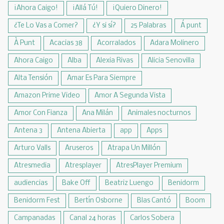
¡Ahora Caigo!
¡Allá Tú!
¡Quiero Dinero!
¿Te Lo Vas a Comer?
¿Y si sí?
25 Palabras
Á punt
À Punt
Acacias 38
Acorralados
Adara Molinero
Ahora Caigo
Alba
Alexia Rivas
Alicia Senovilla
Alta Tensión
Amar Es Para Siempre
Amazon Prime Video
Amor A Segunda Vista
Amor Con Fianza
Ana Milán
Animales nocturnos
Antena 3
Antena Abierta
app
Apps
Arturo Valls
Aruseros
Atrapa Un Millón
Atresmedia
Atresplayer
AtresPlayer Premium
audiencias
Bake Off
Beatriz Luengo
Benidorm
Benidorm Fest
Bertín Osborne
Blas Cantó
Boom
Campanadas
Canal 24 horas
Carlos Sobera