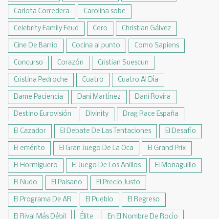
Carlota Corredera
Carolina sobe
Celebrity Family Feud
Cero
Christian Gálvez
Cine De Barrio
Cocina al punto
Como Sapiens
Concurso
Corazón
Cristian Suescun
Cristina Pedroche
Cuatro
Cuatro Al Día
Dame Paciencia
Dani Martínez
Dani Rovira
Destino Eurovisión
Divinity
Drag Race España
El Cazador
El Debate De Las Tentaciones
El Desafío
El emérito
El Gran Juego De La Oca
El Grand Prix
El Hormiguero
El Juego De Los Anillos
El Monaguillo
El Nudo
El Paisano
El Precio Justo
El Programa De AR
El Pueblo
El Regreso
El Rival Más Débil
Élite
En El Nombre De Rocío