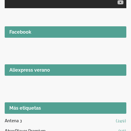
Facebook
Aliexpress verano
Más etiquetas
Antena 3
(249)