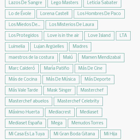
Lazos De Sangre
Lego Masters
Leticia Sabater
Lo de Évole
Lorena Castell
Los Hombres De Paco
Los Miedos De...
Los Misterios De Laura
Los Protegidos
Love is in the air
Love Island
LTA
Luimelia
Lujan Argüelles
Madres
maestros de la costura
Malú
Mamen Mendizabal
Marc Calderó
María Patiño
Más De Cine
Más de Cocina
Más De Música
Más Deporte
Más Vale Tarde
Mask Singer
Masterchef
Masterchef abuelos
Masterchef Celebrity
Máximo Huerta
Mediacrest
Mediaset
Mediaset España
Mega
Menudos Torres
Mi Casa Es La Tuya
Mi Gran Boda Gitana
Mi Hija