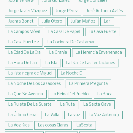
Job Interview
Jordi González
Jorge González
Jorge Javier Vázquez
Jorge Pérez
José Antonio Avilés
Juanra Bonet
Julia Otero
Julián Muñoz
La 1
La Campos Móvil
La Casa De Papel
La Casa Fuerte
La Casa Fuerte 2
La Cocinera De Castamar
La Edad De La Ira
La Granja
La Herencia Envenenada
La Hora De La 1
La Isla
La Isla De Las Tentaciones
La lista negra de Miguel
La Noche D
La Noche De Los Cazadores
La Pr1mera Pregunta
La Que Se Avecina
La Reina Del Pueblo
La Roca
La Ruleta De La Suerte
La Ruta
La Sexta Clave
La Última Cena
La Valla
La voz
La Voz Antena 3
La Voz Kids
Las cosas Claras
LaSexta