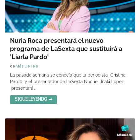
Nuria Roca presentará el nuevo
programa de LaSexta que sustituirá a
'Liarla Pardo'
de
Más De Tele
La pasada semana se conocía que la periodista Cristina
Pardo y el presentador de LaSexta Noche, Iñaki López
presentará…
SIGUE LEYENDO