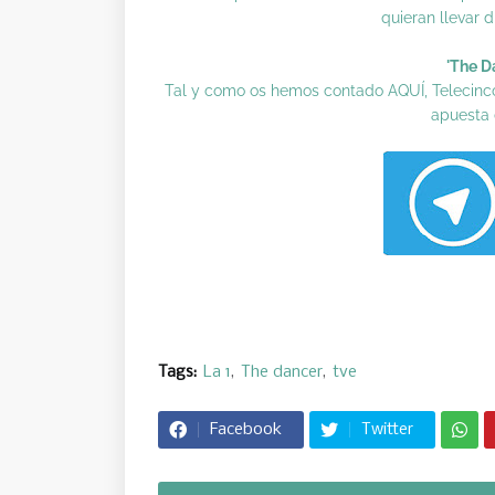
quieran llevar d
'The Da
Tal y como os hemos contado
AQUÍ
, Telecinc
apuesta 
Tags:
La 1
The dancer
tve
Facebook
Twitter