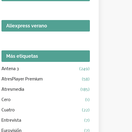
Aliexpress verano
Más etiquetas
Antena 3
(249)
AtresPlayer Premium
(58)
Atresmedia
(185)
Cero
(1)
Cuatro
(22)
Entrevista
(7)
Eurovisión
(7)