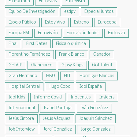
En Portada
Entrevías
Entrevista
Equipo De Investigación
esdpv
Especial Juntos
Espejo Público
Estoy Vivo
Estreno
Eurocopa
Europa FM
Eurovisión
Eurovisión Junior
Exclusiva
Final
First Dates
Física o química
Florentino Fernández
Frank Blanco
Ganador
GH VIP
Gianmarco
Gipsy Kings
Got Talent
Gran Hermano
HBO
HIT
Hormigas Blancas
Hospital Central
Hugo Cobo
Idol España
Idol Kids
Informe Covid
Inocentes
Insiders
Internacional
Isabel Pantoja
Iván González
Jesús Cintora
Jesús Vázquez
Joaquín Sánchez
Job Interview
Jordi González
Jorge González