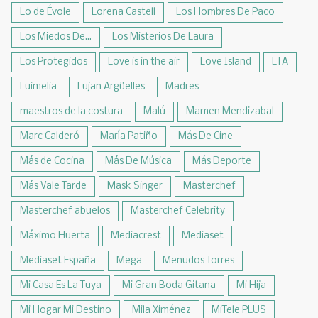
Lo de Évole
Lorena Castell
Los Hombres De Paco
Los Miedos De...
Los Misterios De Laura
Los Protegidos
Love is in the air
Love Island
LTA
Luimelia
Lujan Argüelles
Madres
maestros de la costura
Malú
Mamen Mendizabal
Marc Calderó
María Patiño
Más De Cine
Más de Cocina
Más De Música
Más Deporte
Más Vale Tarde
Mask Singer
Masterchef
Masterchef abuelos
Masterchef Celebrity
Máximo Huerta
Mediacrest
Mediaset
Mediaset España
Mega
Menudos Torres
Mi Casa Es La Tuya
Mi Gran Boda Gitana
Mi Hija
Mi Hogar Mi Destino
Mila Ximénez
MiTele PLUS