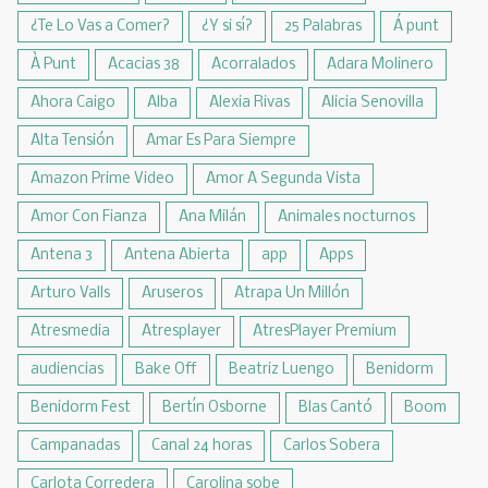
¿Te Lo Vas a Comer?
¿Y si sí?
25 Palabras
Á punt
À Punt
Acacias 38
Acorralados
Adara Molinero
Ahora Caigo
Alba
Alexia Rivas
Alicia Senovilla
Alta Tensión
Amar Es Para Siempre
Amazon Prime Video
Amor A Segunda Vista
Amor Con Fianza
Ana Milán
Animales nocturnos
Antena 3
Antena Abierta
app
Apps
Arturo Valls
Aruseros
Atrapa Un Millón
Atresmedia
Atresplayer
AtresPlayer Premium
audiencias
Bake Off
Beatriz Luengo
Benidorm
Benidorm Fest
Bertín Osborne
Blas Cantó
Boom
Campanadas
Canal 24 horas
Carlos Sobera
Carlota Corredera
Carolina sobe