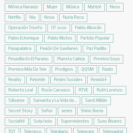
Mónica Naranjo
Mujer
Música
MyHyV
Neox
Netflix
Nia
Nova
Nuria Roca
Operación Triunfo
OT 2020
Pablo Alborán
Pablo Echenique
Pablo Motos
Partido Popular
Pasapalabra
Pasión De Gavilanes
Paz Padilla
Pesadilla En El Paraiso
Planeta Calleja
Premios Goya
Premios Más De Tele
Prodigios
QQSM
Radio
Reality
Rebelde
Redes Sociales
Resistiré
Roberto Leal
Rocío Carrasco
RTVE
Ruth Lorenzo
Sálvame
Samanta y La Vida de...
Santi Millán
Secret Story
Señor
series
Shine Iberia
Socialité
Sola/solo
Supervivientes
Suso Álvarez
TDT
Telecinco
Telediario
Telegram
Telemadrid