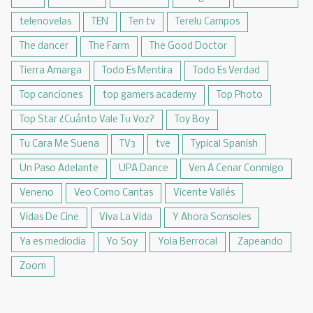
telenovelas
TEN
Ten tv
Terelu Campos
The dancer
The Farm
The Good Doctor
Tierra Amarga
Todo Es Mentira
Todo Es Verdad
Top canciones
top gamers academy
Top Photo
Top Star ¿Cuánto Vale Tu Voz?
Toy Boy
Tu Cara Me Suena
TV3
tve
Typical Spanish
Un Paso Adelante
UPA Dance
Ven A Cenar Conmigo
Veneno
Veo Como Cantas
Vicente Vallés
Vidas De Cine
Viva La Vida
Y Ahora Sonsoles
Ya es mediodia
Yo Soy
Yola Berrocal
Zapeando
Zoom