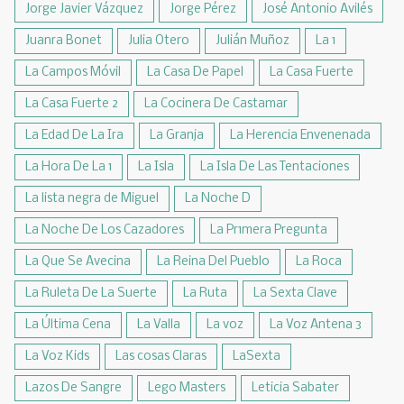
Jorge Javier Vázquez
Jorge Pérez
José Antonio Avilés
Juanra Bonet
Julia Otero
Julián Muñoz
La 1
La Campos Móvil
La Casa De Papel
La Casa Fuerte
La Casa Fuerte 2
La Cocinera De Castamar
La Edad De La Ira
La Granja
La Herencia Envenenada
La Hora De La 1
La Isla
La Isla De Las Tentaciones
La lista negra de Miguel
La Noche D
La Noche De Los Cazadores
La Pr1mera Pregunta
La Que Se Avecina
La Reina Del Pueblo
La Roca
La Ruleta De La Suerte
La Ruta
La Sexta Clave
La Última Cena
La Valla
La voz
La Voz Antena 3
La Voz Kids
Las cosas Claras
LaSexta
Lazos De Sangre
Lego Masters
Leticia Sabater