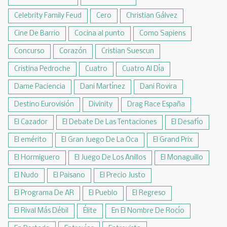
Celebrity Family Feud
Cero
Christian Gálvez
Cine De Barrio
Cocina al punto
Como Sapiens
Concurso
Corazón
Cristian Suescun
Cristina Pedroche
Cuatro
Cuatro Al Día
Dame Paciencia
Dani Martínez
Dani Rovira
Destino Eurovisión
Divinity
Drag Race España
El Cazador
El Debate De Las Tentaciones
El Desafío
El emérito
El Gran Juego De La Oca
El Grand Prix
El Hormiguero
El Juego De Los Anillos
El Monaguillo
El Nudo
El Paisano
El Precio Justo
El Programa De AR
El Pueblo
El Regreso
El Rival Más Débil
Élite
En El Nombre De Rocío