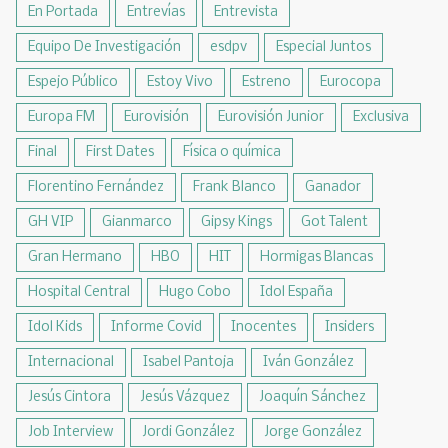
En Portada
Entrevías
Entrevista
Equipo De Investigación
esdpv
Especial Juntos
Espejo Público
Estoy Vivo
Estreno
Eurocopa
Europa FM
Eurovisión
Eurovisión Junior
Exclusiva
Final
First Dates
Física o química
Florentino Fernández
Frank Blanco
Ganador
GH VIP
Gianmarco
Gipsy Kings
Got Talent
Gran Hermano
HBO
HIT
Hormigas Blancas
Hospital Central
Hugo Cobo
Idol España
Idol Kids
Informe Covid
Inocentes
Insiders
Internacional
Isabel Pantoja
Iván González
Jesús Cintora
Jesús Vázquez
Joaquín Sánchez
Job Interview
Jordi González
Jorge González