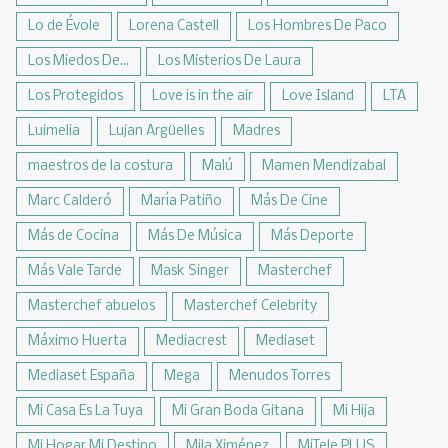
Lo de Évole
Lorena Castell
Los Hombres De Paco
Los Miedos De...
Los Misterios De Laura
Los Protegidos
Love is in the air
Love Island
LTA
Luimelia
Lujan Argüelles
Madres
maestros de la costura
Malú
Mamen Mendizabal
Marc Calderó
María Patiño
Más De Cine
Más de Cocina
Más De Música
Más Deporte
Más Vale Tarde
Mask Singer
Masterchef
Masterchef abuelos
Masterchef Celebrity
Máximo Huerta
Mediacrest
Mediaset
Mediaset España
Mega
Menudos Torres
Mi Casa Es La Tuya
Mi Gran Boda Gitana
Mi Hija
Mi Hogar Mi Destino
Mila Ximénez
MiTele PLUS