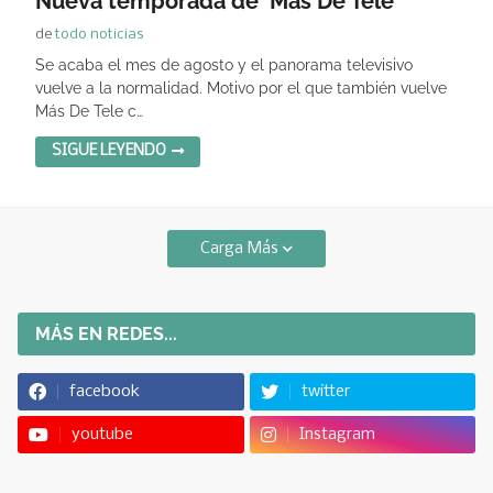
Nueva temporada de 'Más De Tele'
de
todo noticias
Se acaba el mes de agosto y el panorama televisivo
vuelve a la normalidad. Motivo por el que también vuelve
Más De Tele c…
SIGUE LEYENDO
Carga Más
MÁS EN REDES...
facebook
twitter
youtube
Instagram