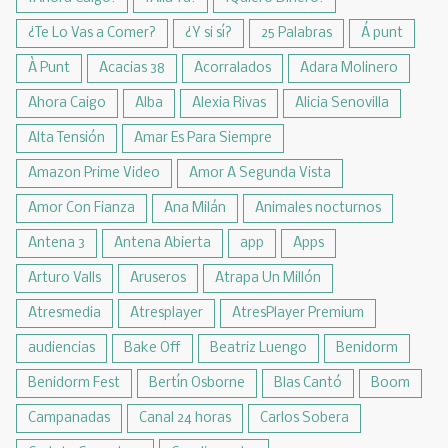
¿Te Lo Vas a Comer?
¿Y si sí?
25 Palabras
Á punt
À Punt
Acacias 38
Acorralados
Adara Molinero
Ahora Caigo
Alba
Alexia Rivas
Alicia Senovilla
Alta Tensión
Amar Es Para Siempre
Amazon Prime Video
Amor A Segunda Vista
Amor Con Fianza
Ana Milán
Animales nocturnos
Antena 3
Antena Abierta
app
Apps
Arturo Valls
Aruseros
Atrapa Un Millón
Atresmedia
Atresplayer
AtresPlayer Premium
audiencias
Bake Off
Beatriz Luengo
Benidorm
Benidorm Fest
Bertín Osborne
Blas Cantó
Boom
Campanadas
Canal 24 horas
Carlos Sobera