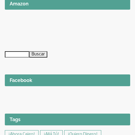
Amazon
Facebook
Tags
¡Ahora Caigo!
¡Allá Tú!
¡Quiero Dinero!