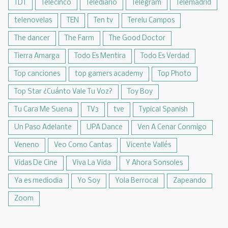
TDT
Telecinco
Telediario
Telegram
Telemadrid
telenovelas
TEN
Ten tv
Terelu Campos
The dancer
The Farm
The Good Doctor
Tierra Amarga
Todo Es Mentira
Todo Es Verdad
Top canciones
top gamers academy
Top Photo
Top Star ¿Cuánto Vale Tu Voz?
Toy Boy
Tu Cara Me Suena
TV3
tve
Typical Spanish
Un Paso Adelante
UPA Dance
Ven A Cenar Conmigo
Veneno
Veo Como Cantas
Vicente Vallés
Vidas De Cine
Viva La Vida
Y Ahora Sonsoles
Ya es mediodia
Yo Soy
Yola Berrocal
Zapeando
Zoom