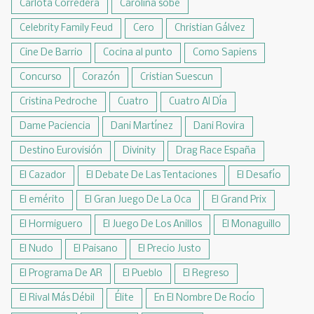
Carlota Corredera
Carolina sobe
Celebrity Family Feud
Cero
Christian Gálvez
Cine De Barrio
Cocina al punto
Como Sapiens
Concurso
Corazón
Cristian Suescun
Cristina Pedroche
Cuatro
Cuatro Al Día
Dame Paciencia
Dani Martínez
Dani Rovira
Destino Eurovisión
Divinity
Drag Race España
El Cazador
El Debate De Las Tentaciones
El Desafío
El emérito
El Gran Juego De La Oca
El Grand Prix
El Hormiguero
El Juego De Los Anillos
El Monaguillo
El Nudo
El Paisano
El Precio Justo
El Programa De AR
El Pueblo
El Regreso
El Rival Más Débil
Élite
En El Nombre De Rocío