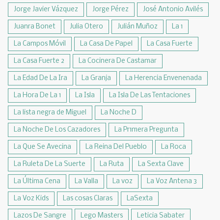
Jorge Javier Vázquez
Jorge Pérez
José Antonio Avilés
Juanra Bonet
Julia Otero
Julián Muñoz
La 1
La Campos Móvil
La Casa De Papel
La Casa Fuerte
La Casa Fuerte 2
La Cocinera De Castamar
La Edad De La Ira
La Granja
La Herencia Envenenada
La Hora De La 1
La Isla
La Isla De Las Tentaciones
La lista negra de Miguel
La Noche D
La Noche De Los Cazadores
La Pr1mera Pregunta
La Que Se Avecina
La Reina Del Pueblo
La Roca
La Ruleta De La Suerte
La Ruta
La Sexta Clave
La Última Cena
La Valla
La voz
La Voz Antena 3
La Voz Kids
Las cosas Claras
LaSexta
Lazos De Sangre
Lego Masters
Leticia Sabater