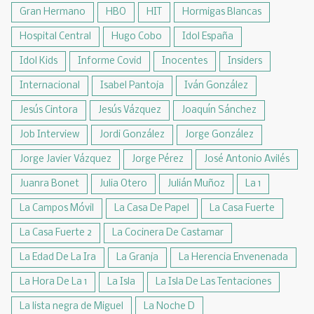
Gran Hermano
HBO
HIT
Hormigas Blancas
Hospital Central
Hugo Cobo
Idol España
Idol Kids
Informe Covid
Inocentes
Insiders
Internacional
Isabel Pantoja
Iván González
Jesús Cintora
Jesús Vázquez
Joaquín Sánchez
Job Interview
Jordi González
Jorge González
Jorge Javier Vázquez
Jorge Pérez
José Antonio Avilés
Juanra Bonet
Julia Otero
Julián Muñoz
La 1
La Campos Móvil
La Casa De Papel
La Casa Fuerte
La Casa Fuerte 2
La Cocinera De Castamar
La Edad De La Ira
La Granja
La Herencia Envenenada
La Hora De La 1
La Isla
La Isla De Las Tentaciones
La lista negra de Miguel
La Noche D