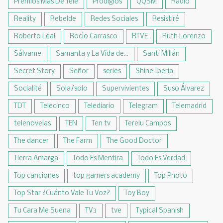
Premios Más De Tele
Prodigios
QQSM
Radio
Reality
Rebelde
Redes Sociales
Resistiré
Roberto Leal
Rocío Carrasco
RTVE
Ruth Lorenzo
Sálvame
Samanta y La Vida de...
Santi Millán
Secret Story
Señor
series
Shine Iberia
Socialité
Sola/solo
Supervivientes
Suso Álvarez
TDT
Telecinco
Telediario
Telegram
Telemadrid
telenovelas
TEN
Ten tv
Terelu Campos
The dancer
The Farm
The Good Doctor
Tierra Amarga
Todo Es Mentira
Todo Es Verdad
Top canciones
top gamers academy
Top Photo
Top Star ¿Cuánto Vale Tu Voz?
Toy Boy
Tu Cara Me Suena
TV3
tve
Typical Spanish