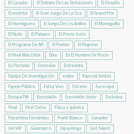
El Cazador
El Debate De Las Tentaciones
El Desafío
El emérito
El Gran Juego De La Oca
El Grand Prix
El Hormiguero
El Juego De Los Anillos
El Monaguillo
El Nudo
El Paisano
El Precio Justo
El Programa De AR
El Pueblo
El Regreso
El Rival Más Débil
Élite
En El Nombre De Rocío
En Portada
Entrevías
Entrevista
Equipo De Investigación
esdpv
Especial Juntos
Espejo Público
Estoy Vivo
Estreno
Eurocopa
Europa FM
Eurovisión
Eurovisión Junior
Exclusiva
Final
First Dates
Física o química
Florentino Fernández
Frank Blanco
Ganador
GH VIP
Gianmarco
Gipsy Kings
Got Talent