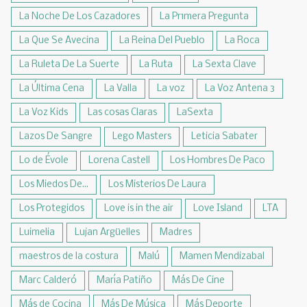
La Noche De Los Cazadores
La Pr1mera Pregunta
La Que Se Avecina
La Reina Del Pueblo
La Roca
La Ruleta De La Suerte
La Ruta
La Sexta Clave
La Última Cena
La Valla
La voz
La Voz Antena 3
La Voz Kids
Las cosas Claras
LaSexta
Lazos De Sangre
Lego Masters
Leticia Sabater
Lo de Évole
Lorena Castell
Los Hombres De Paco
Los Miedos De...
Los Misterios De Laura
Los Protegidos
Love is in the air
Love Island
LTA
Luimelia
Lujan Argüelles
Madres
maestros de la costura
Malú
Mamen Mendizabal
Marc Calderó
María Patiño
Más De Cine
Más de Cocina
Más De Música
Más Deporte