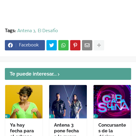
Tags:
Antena 3
El Desafío
Facebook
Te puede interesar...
Ya hay
Antena 3
Concursante
fecha para
pone fecha
s de la