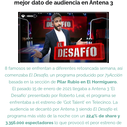
mejor dato de audiencia en Antena 3
8 famosos se enfrentan a diferentes retosncada semana, así
comenzaba
El Desafío,
un programa producido por
7yAcción
basada en la sección de
Pilar Rubio en El Hormiguero.
El pasado 15 de enero de 2021 llegaba a Antena 3 'El
Desafío' presentado por Roberto Leal, el programa se
enfrentaba a el estreno de 'Got Talent' en Telecinco. La
audiencia se decantó por Antena 3 siendo
El Desafío
el
programa más visto de la noche con un
22,4% de share y
3.356.000 espectadores
lo que provocó el peor estreno de