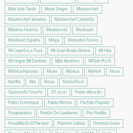
Más Vale Tarde
Mask Singer
Masterchef
Masterchef abuelos
Masterchef Celebrity
Máximo Huerta
Mediacrest
Mediaset
Mediaset España
Mega
Menudos Torres
Mi Casa Es La Tuya
Mi Gran Boda Gitana
Mi Hija
Mi Hogar Mi Destino
Mila Ximénez
MiTele PLUS
Mónica Naranjo
Mujer
Música
MyHyV
Neox
Netflix
Nia
Nova
Nuria Roca
Operación Triunfo
OT 2020
Pablo Alborán
Pablo Echenique
Pablo Motos
Partido Popular
Pasapalabra
Pasión De Gavilanes
Paz Padilla
Pesadilla En El Paraiso
Planeta Calleja
Premios Goya