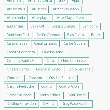
Antena 3
Antena Abierta
app
Apps
Arturo Valls
Aruseros
Atrapa Un Millón
Atresmedia
Atresplayer
AtresPlayer Premium
audiencias
Bake Off
Beatriz Luengo
Benidorm
Benidorm Fest
Bertín Osborne
Blas Cantó
Boom
Campanadas
Canal 24 horas
Carlos Sobera
Carlota Corredera
Carolina sobe
Celebrity Family Feud
Cero
Christian Gálvez
Cine De Barrio
Cocina al punto
Como Sapiens
Concurso
Corazón
Cristian Suescun
Cristina Pedroche
Cuatro
Cuatro Al Día
Dame Paciencia
Dani Martínez
Dani Rovira
Destino Eurovisión
Divinity
Drag Race España