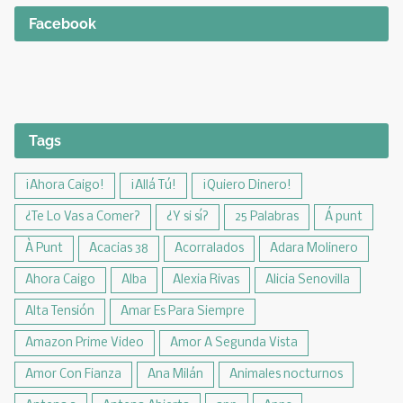
Facebook
Tags
¡Ahora Caigo!
¡Allá Tú!
¡Quiero Dinero!
¿Te Lo Vas a Comer?
¿Y si sí?
25 Palabras
Á punt
À Punt
Acacias 38
Acorralados
Adara Molinero
Ahora Caigo
Alba
Alexia Rivas
Alicia Senovilla
Alta Tensión
Amar Es Para Siempre
Amazon Prime Video
Amor A Segunda Vista
Amor Con Fianza
Ana Milán
Animales nocturnos