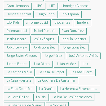
Gran Hermano
HBO
HIT
Hormigas Blancas
Hospital Central
Hugo Cobo
Idol España
Idol Kids
Informe Covid
Inocentes
Insiders
Internacional
Isabel Pantoja
Iván González
Jesús Cintora
Jesús Vázquez
Joaquín Sánchez
Job Interview
Jordi González
Jorge González
Jorge Javier Vázquez
Jorge Pérez
José Antonio Avilés
Juanra Bonet
Julia Otero
Julián Muñoz
La 1
La Campos Móvil
La Casa De Papel
La Casa Fuerte
La Casa Fuerte 2
La Cocinera De Castamar
La Edad De La Ira
La Granja
La Herencia Envenenada
La Hora De La 1
La Isla
La Isla De Las Tentaciones
La lista negra de Miguel
La Noche D