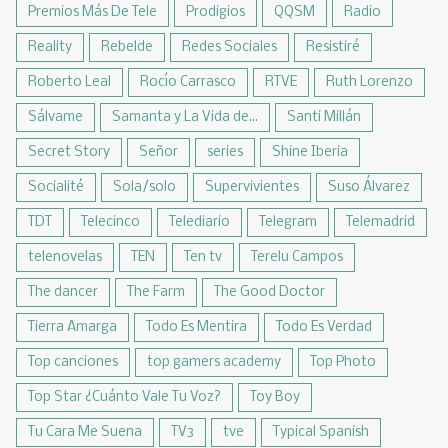
Premios Más De Tele
Prodigios
QQSM
Radio
Reality
Rebelde
Redes Sociales
Resistiré
Roberto Leal
Rocío Carrasco
RTVE
Ruth Lorenzo
Sálvame
Samanta y La Vida de...
Santi Millán
Secret Story
Señor
series
Shine Iberia
Socialité
Sola/solo
Supervivientes
Suso Álvarez
TDT
Telecinco
Telediario
Telegram
Telemadrid
telenovelas
TEN
Ten tv
Terelu Campos
The dancer
The Farm
The Good Doctor
Tierra Amarga
Todo Es Mentira
Todo Es Verdad
Top canciones
top gamers academy
Top Photo
Top Star ¿Cuánto Vale Tu Voz?
Toy Boy
Tu Cara Me Suena
TV3
tve
Typical Spanish