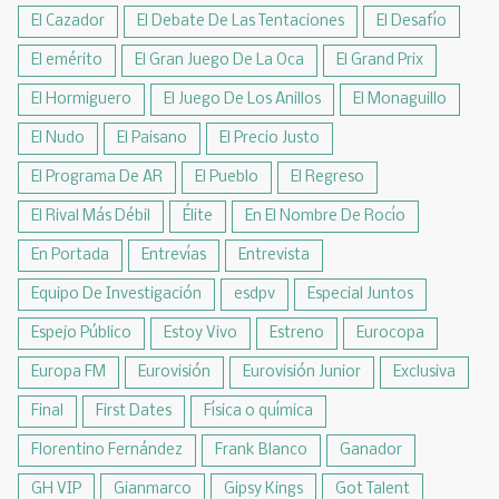
El Cazador
El Debate De Las Tentaciones
El Desafío
El emérito
El Gran Juego De La Oca
El Grand Prix
El Hormiguero
El Juego De Los Anillos
El Monaguillo
El Nudo
El Paisano
El Precio Justo
El Programa De AR
El Pueblo
El Regreso
El Rival Más Débil
Élite
En El Nombre De Rocío
En Portada
Entrevías
Entrevista
Equipo De Investigación
esdpv
Especial Juntos
Espejo Público
Estoy Vivo
Estreno
Eurocopa
Europa FM
Eurovisión
Eurovisión Junior
Exclusiva
Final
First Dates
Física o química
Florentino Fernández
Frank Blanco
Ganador
GH VIP
Gianmarco
Gipsy Kings
Got Talent