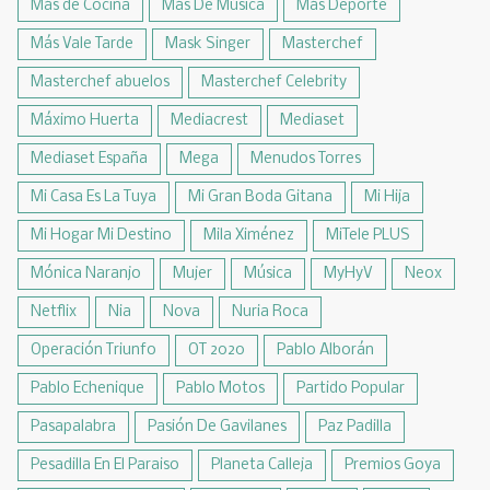
Más de Cocina
Más De Música
Más Deporte
Más Vale Tarde
Mask Singer
Masterchef
Masterchef abuelos
Masterchef Celebrity
Máximo Huerta
Mediacrest
Mediaset
Mediaset España
Mega
Menudos Torres
Mi Casa Es La Tuya
Mi Gran Boda Gitana
Mi Hija
Mi Hogar Mi Destino
Mila Ximénez
MiTele PLUS
Mónica Naranjo
Mujer
Música
MyHyV
Neox
Netflix
Nia
Nova
Nuria Roca
Operación Triunfo
OT 2020
Pablo Alborán
Pablo Echenique
Pablo Motos
Partido Popular
Pasapalabra
Pasión De Gavilanes
Paz Padilla
Pesadilla En El Paraiso
Planeta Calleja
Premios Goya