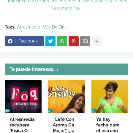
Telecinco que tendrá mucho movimiemto y no estará con
la cámara fija.
Tags:
Atresmedia
Más De Cine
Facebook
Te puede interesar...
Atresmedia
"Café Con
Ya hay
recupera
Aroma De
fecha para
'Física O
Mujer", ¿la
el estreno