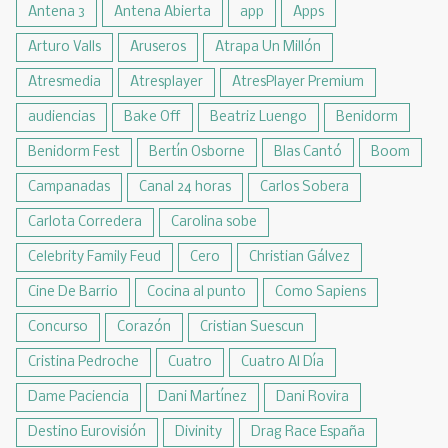
Antena 3
Antena Abierta
app
Apps
Arturo Valls
Aruseros
Atrapa Un Millón
Atresmedia
Atresplayer
AtresPlayer Premium
audiencias
Bake Off
Beatriz Luengo
Benidorm
Benidorm Fest
Bertín Osborne
Blas Cantó
Boom
Campanadas
Canal 24 horas
Carlos Sobera
Carlota Corredera
Carolina sobe
Celebrity Family Feud
Cero
Christian Gálvez
Cine De Barrio
Cocina al punto
Como Sapiens
Concurso
Corazón
Cristian Suescun
Cristina Pedroche
Cuatro
Cuatro Al Día
Dame Paciencia
Dani Martínez
Dani Rovira
Destino Eurovisión
Divinity
Drag Race España