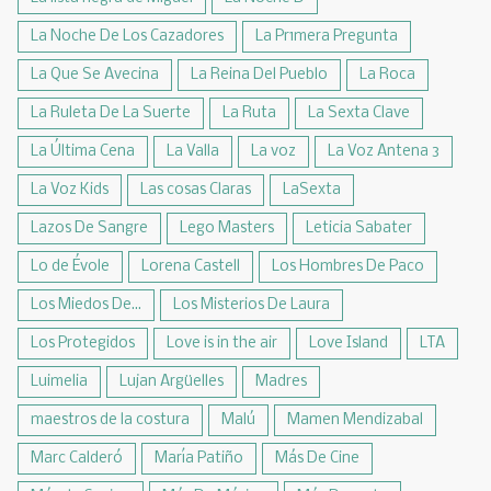
La Noche De Los Cazadores
La Pr1mera Pregunta
La Que Se Avecina
La Reina Del Pueblo
La Roca
La Ruleta De La Suerte
La Ruta
La Sexta Clave
La Última Cena
La Valla
La voz
La Voz Antena 3
La Voz Kids
Las cosas Claras
LaSexta
Lazos De Sangre
Lego Masters
Leticia Sabater
Lo de Évole
Lorena Castell
Los Hombres De Paco
Los Miedos De...
Los Misterios De Laura
Los Protegidos
Love is in the air
Love Island
LTA
Luimelia
Lujan Argüelles
Madres
maestros de la costura
Malú
Mamen Mendizabal
Marc Calderó
María Patiño
Más De Cine