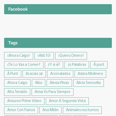
Facebook
Tags
¡Ahora Caigo!
¡Allá Tú!
¡Quiero Dinero!
¿Te Lo Vas a Comer?
¿Y si sí?
25 Palabras
Á punt
À Punt
Acacias 38
Acorralados
Adara Molinero
Ahora Caigo
Alba
Alexia Rivas
Alicia Senovilla
Alta Tensión
Amar Es Para Siempre
Amazon Prime Video
Amor A Segunda Vista
Amor Con Fianza
Ana Milán
Animales nocturnos