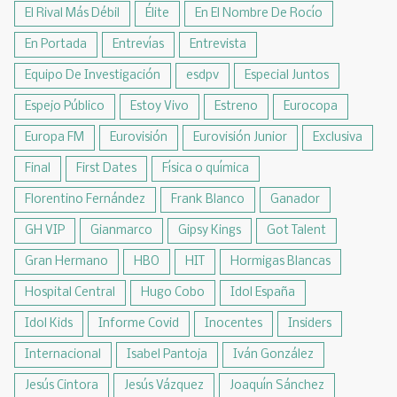
El Rival Más Débil
Élite
En El Nombre De Rocío
En Portada
Entrevías
Entrevista
Equipo De Investigación
esdpv
Especial Juntos
Espejo Público
Estoy Vivo
Estreno
Eurocopa
Europa FM
Eurovisión
Eurovisión Junior
Exclusiva
Final
First Dates
Física o química
Florentino Fernández
Frank Blanco
Ganador
GH VIP
Gianmarco
Gipsy Kings
Got Talent
Gran Hermano
HBO
HIT
Hormigas Blancas
Hospital Central
Hugo Cobo
Idol España
Idol Kids
Informe Covid
Inocentes
Insiders
Internacional
Isabel Pantoja
Iván González
Jesús Cintora
Jesús Vázquez
Joaquín Sánchez