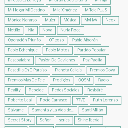
Mi Casa Es La Tuya
Mi Gran Boda Gitana
Mi Hija
Mi Hogar Mi Destino
Mila Ximénez
MiTele PLUS
Mónica Naranjo
Mujer
Música
MyHyV
Neox
Netflix
Nia
Nova
Nuria Roca
Operación Triunfo
OT 2020
Pablo Alborán
Pablo Echenique
Pablo Motos
Partido Popular
Pasapalabra
Pasión De Gavilanes
Paz Padilla
Pesadilla En El Paraiso
Planeta Calleja
Premios Goya
Premios Más De Tele
Prodigios
QQSM
Radio
Reality
Rebelde
Redes Sociales
Resistiré
Roberto Leal
Rocío Carrasco
RTVE
Ruth Lorenzo
Sálvame
Samanta y La Vida de...
Santi Millán
Secret Story
Señor
series
Shine Iberia