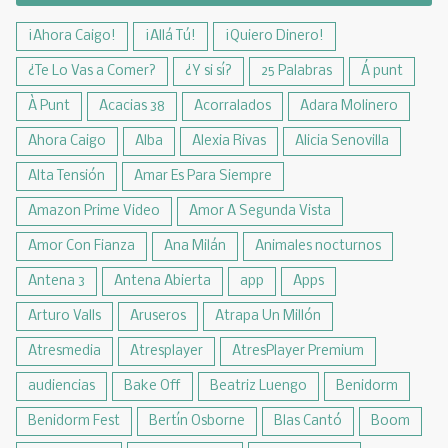
¡Ahora Caigo!
¡Allá Tú!
¡Quiero Dinero!
¿Te Lo Vas a Comer?
¿Y si sí?
25 Palabras
Á punt
À Punt
Acacias 38
Acorralados
Adara Molinero
Ahora Caigo
Alba
Alexia Rivas
Alicia Senovilla
Alta Tensión
Amar Es Para Siempre
Amazon Prime Video
Amor A Segunda Vista
Amor Con Fianza
Ana Milán
Animales nocturnos
Antena 3
Antena Abierta
app
Apps
Arturo Valls
Aruseros
Atrapa Un Millón
Atresmedia
Atresplayer
AtresPlayer Premium
audiencias
Bake Off
Beatriz Luengo
Benidorm
Benidorm Fest
Bertín Osborne
Blas Cantó
Boom