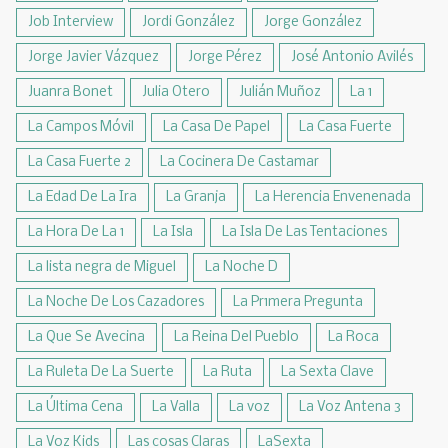
Job Interview
Jordi González
Jorge González
Jorge Javier Vázquez
Jorge Pérez
José Antonio Avilés
Juanra Bonet
Julia Otero
Julián Muñoz
La 1
La Campos Móvil
La Casa De Papel
La Casa Fuerte
La Casa Fuerte 2
La Cocinera De Castamar
La Edad De La Ira
La Granja
La Herencia Envenenada
La Hora De La 1
La Isla
La Isla De Las Tentaciones
La lista negra de Miguel
La Noche D
La Noche De Los Cazadores
La Pr1mera Pregunta
La Que Se Avecina
La Reina Del Pueblo
La Roca
La Ruleta De La Suerte
La Ruta
La Sexta Clave
La Última Cena
La Valla
La voz
La Voz Antena 3
La Voz Kids
Las cosas Claras
LaSexta