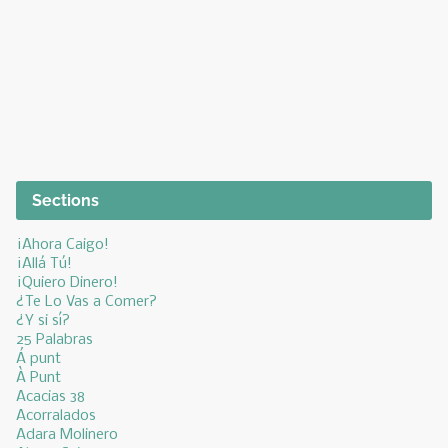
Sections
¡Ahora Caigo!
¡Allá Tú!
¡Quiero Dinero!
¿Te Lo Vas a Comer?
¿Y si sí?
25 Palabras
Á punt
À Punt
Acacias 38
Acorralados
Adara Molinero