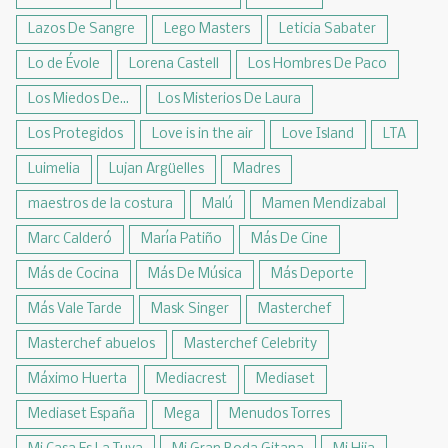
Lazos De Sangre
Lego Masters
Leticia Sabater
Lo de Évole
Lorena Castell
Los Hombres De Paco
Los Miedos De...
Los Misterios De Laura
Los Protegidos
Love is in the air
Love Island
LTA
Luimelia
Lujan Argüelles
Madres
maestros de la costura
Malú
Mamen Mendizabal
Marc Calderó
María Patiño
Más De Cine
Más de Cocina
Más De Música
Más Deporte
Más Vale Tarde
Mask Singer
Masterchef
Masterchef abuelos
Masterchef Celebrity
Máximo Huerta
Mediacrest
Mediaset
Mediaset España
Mega
Menudos Torres