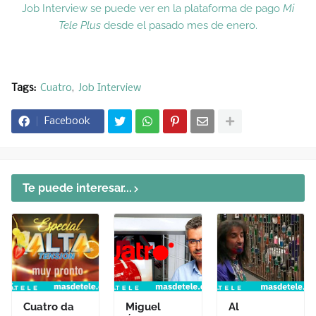
Job Interview se puede ver en la plataforma de pago
Mi
Tele Plus
desde el pasado mes de enero.
Tags:
Cuatro
Job Interview
Facebook
Te puede interesar...
Cuatro da
Miguel
Al