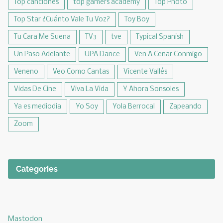
Top canciones
top gamers academy
Top Photo
Top Star ¿Cuánto Vale Tu Voz?
Toy Boy
Tu Cara Me Suena
TV3
tve
Typical Spanish
Un Paso Adelante
UPA Dance
Ven A Cenar Conmigo
Veneno
Veo Como Cantas
Vicente Vallés
Vidas De Cine
Viva La Vida
Y Ahora Sonsoles
Ya es mediodia
Yo Soy
Yola Berrocal
Zapeando
Zoom
Categories
Mastodon