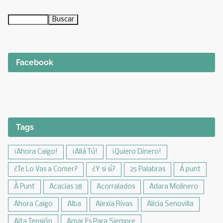
Facebook
Tags
¡Ahora Caigo!
¡Allá Tú!
¡Quiero Dinero!
¿Te Lo Vas a Comer?
¿Y si sí?
25 Palabras
Á punt
À Punt
Acacias 38
Acorralados
Adara Molinero
Ahora Caigo
Alba
Alexia Rivas
Alicia Senovilla
Alta Tensión
Amar Es Para Siempre