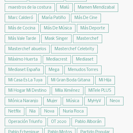
maestros de la costura
Malú
Mamen Mendizabal
Marc Calderó
María Patiño
Más De Cine
Más de Cocina
Más De Música
Más Deporte
Más Vale Tarde
Mask Singer
Masterchef
Masterchef abuelos
Masterchef Celebrity
Máximo Huerta
Mediacrest
Mediaset
Mediaset España
Mega
Menudos Torres
Mi Casa Es La Tuya
Mi Gran Boda Gitana
Mi Hija
Mi Hogar Mi Destino
Mila Ximénez
MiTele PLUS
Mónica Naranjo
Mujer
Música
MyHyV
Neox
Netflix
Nia
Nova
Nuria Roca
Operación Triunfo
OT 2020
Pablo Alborán
Pablo Echenique
Pablo Motos
Partido Popular