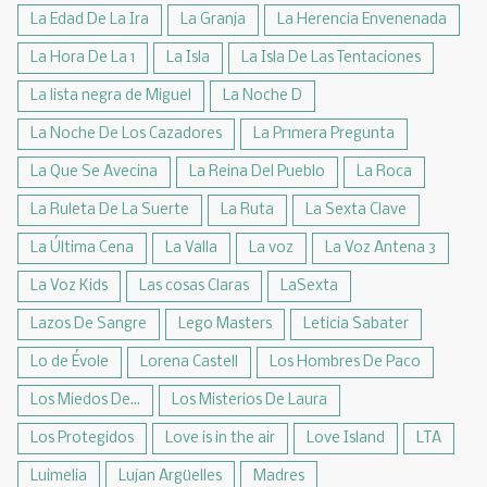
La Edad De La Ira
La Granja
La Herencia Envenenada
La Hora De La 1
La Isla
La Isla De Las Tentaciones
La lista negra de Miguel
La Noche D
La Noche De Los Cazadores
La Pr1mera Pregunta
La Que Se Avecina
La Reina Del Pueblo
La Roca
La Ruleta De La Suerte
La Ruta
La Sexta Clave
La Última Cena
La Valla
La voz
La Voz Antena 3
La Voz Kids
Las cosas Claras
LaSexta
Lazos De Sangre
Lego Masters
Leticia Sabater
Lo de Évole
Lorena Castell
Los Hombres De Paco
Los Miedos De...
Los Misterios De Laura
Los Protegidos
Love is in the air
Love Island
LTA
Luimelia
Lujan Argüelles
Madres