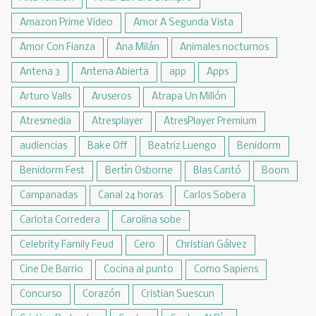
Amazon Prime Video
Amor A Segunda Vista
Amor Con Fianza
Ana Milán
Animales nocturnos
Antena 3
Antena Abierta
app
Apps
Arturo Valls
Aruseros
Atrapa Un Millón
Atresmedia
Atresplayer
AtresPlayer Premium
audiencias
Bake Off
Beatriz Luengo
Benidorm
Benidorm Fest
Bertín Osborne
Blas Cantó
Boom
Campanadas
Canal 24 horas
Carlos Sobera
Carlota Corredera
Carolina sobe
Celebrity Family Feud
Cero
Christian Gálvez
Cine De Barrio
Cocina al punto
Como Sapiens
Concurso
Corazón
Cristian Suescun