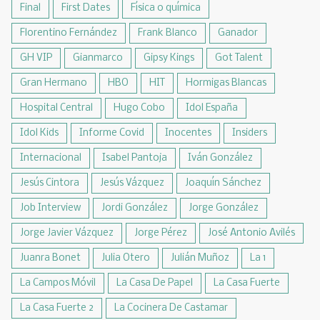
Final
First Dates
Física o química
Florentino Fernández
Frank Blanco
Ganador
GH VIP
Gianmarco
Gipsy Kings
Got Talent
Gran Hermano
HBO
HIT
Hormigas Blancas
Hospital Central
Hugo Cobo
Idol España
Idol Kids
Informe Covid
Inocentes
Insiders
Internacional
Isabel Pantoja
Iván González
Jesús Cintora
Jesús Vázquez
Joaquín Sánchez
Job Interview
Jordi González
Jorge González
Jorge Javier Vázquez
Jorge Pérez
José Antonio Avilés
Juanra Bonet
Julia Otero
Julián Muñoz
La 1
La Campos Móvil
La Casa De Papel
La Casa Fuerte
La Casa Fuerte 2
La Cocinera De Castamar