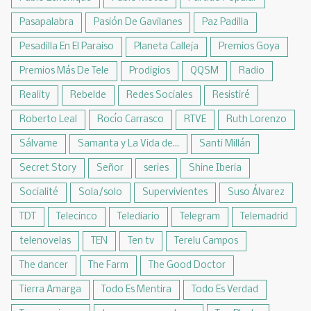
Pasapalabra
Pasión De Gavilanes
Paz Padilla
Pesadilla En El Paraiso
Planeta Calleja
Premios Goya
Premios Más De Tele
Prodigios
QQSM
Radio
Reality
Rebelde
Redes Sociales
Resistiré
Roberto Leal
Rocío Carrasco
RTVE
Ruth Lorenzo
Sálvame
Samanta y La Vida de...
Santi Millán
Secret Story
Señor
series
Shine Iberia
Socialité
Sola/solo
Supervivientes
Suso Álvarez
TDT
Telecinco
Telediario
Telegram
Telemadrid
telenovelas
TEN
Ten tv
Terelu Campos
The dancer
The Farm
The Good Doctor
Tierra Amarga
Todo Es Mentira
Todo Es Verdad