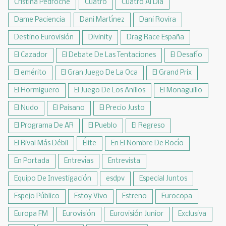
Cristina Pedroche
Cuatro
Cuatro Al Día
Dame Paciencia
Dani Martínez
Dani Rovira
Destino Eurovisión
Divinity
Drag Race España
El Cazador
El Debate De Las Tentaciones
El Desafío
El emérito
El Gran Juego De La Oca
El Grand Prix
El Hormiguero
El Juego De Los Anillos
El Monaguillo
El Nudo
El Paisano
El Precio Justo
El Programa De AR
El Pueblo
El Regreso
El Rival Más Débil
Élite
En El Nombre De Rocío
En Portada
Entrevías
Entrevista
Equipo De Investigación
esdpv
Especial Juntos
Espejo Público
Estoy Vivo
Estreno
Eurocopa
Europa FM
Eurovisión
Eurovisión Junior
Exclusiva