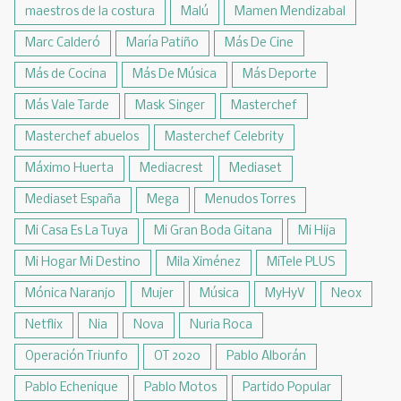
maestros de la costura
Malú
Mamen Mendizabal
Marc Calderó
María Patiño
Más De Cine
Más de Cocina
Más De Música
Más Deporte
Más Vale Tarde
Mask Singer
Masterchef
Masterchef abuelos
Masterchef Celebrity
Máximo Huerta
Mediacrest
Mediaset
Mediaset España
Mega
Menudos Torres
Mi Casa Es La Tuya
Mi Gran Boda Gitana
Mi Hija
Mi Hogar Mi Destino
Mila Ximénez
MiTele PLUS
Mónica Naranjo
Mujer
Música
MyHyV
Neox
Netflix
Nia
Nova
Nuria Roca
Operación Triunfo
OT 2020
Pablo Alborán
Pablo Echenique
Pablo Motos
Partido Popular