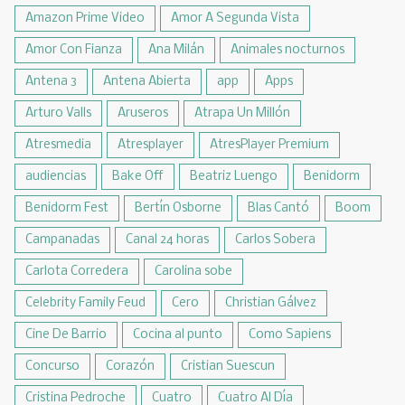
Amazon Prime Video
Amor A Segunda Vista
Amor Con Fianza
Ana Milán
Animales nocturnos
Antena 3
Antena Abierta
app
Apps
Arturo Valls
Aruseros
Atrapa Un Millón
Atresmedia
Atresplayer
AtresPlayer Premium
audiencias
Bake Off
Beatriz Luengo
Benidorm
Benidorm Fest
Bertín Osborne
Blas Cantó
Boom
Campanadas
Canal 24 horas
Carlos Sobera
Carlota Corredera
Carolina sobe
Celebrity Family Feud
Cero
Christian Gálvez
Cine De Barrio
Cocina al punto
Como Sapiens
Concurso
Corazón
Cristian Suescun
Cristina Pedroche
Cuatro
Cuatro Al Día