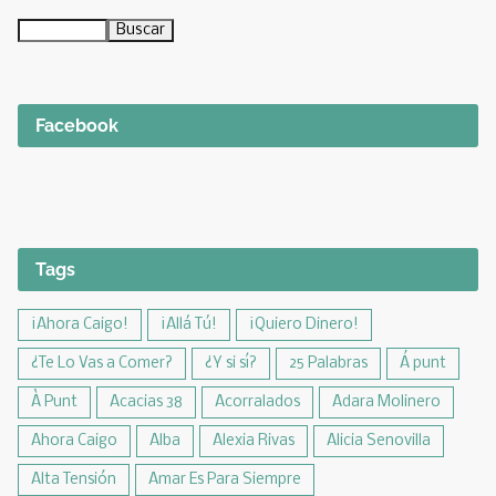
Facebook
Tags
¡Ahora Caigo!
¡Allá Tú!
¡Quiero Dinero!
¿Te Lo Vas a Comer?
¿Y si sí?
25 Palabras
Á punt
À Punt
Acacias 38
Acorralados
Adara Molinero
Ahora Caigo
Alba
Alexia Rivas
Alicia Senovilla
Alta Tensión
Amar Es Para Siempre