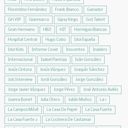
Florentino Fernández
Frank Blanco
Ganador
GH VIP
Gianmarco
Gipsy Kings
Got Talent
Gran Hermano
HBO
HIT
Hormigas Blancas
Hospital Central
Hugo Cobo
Idol España
Idol Kids
Informe Covid
Inocentes
Insiders
Internacional
Isabel Pantoja
Iván González
Jesús Cintora
Jesús Vázquez
Joaquín Sánchez
Job Interview
Jordi González
Jorge González
Jorge Javier Vázquez
Jorge Pérez
José Antonio Avilés
Juanra Bonet
Julia Otero
Julián Muñoz
La 1
La Campos Móvil
La Casa De Papel
La Casa Fuerte
La Casa Fuerte 2
La Cocinera De Castamar