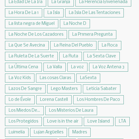
La Edad De La Ira
La Granja
La Herencia Envenenada
La Hora De La 1
La Isla
La Isla De Las Tentaciones
La lista negra de Miguel
La Noche D
La Noche De Los Cazadores
La Pr1mera Pregunta
La Que Se Avecina
La Reina Del Pueblo
La Roca
La Ruleta De La Suerte
La Ruta
La Sexta Clave
La Última Cena
La Valla
La voz
La Voz Antena 3
La Voz Kids
Las cosas Claras
LaSexta
Lazos De Sangre
Lego Masters
Leticia Sabater
Lo de Évole
Lorena Castell
Los Hombres De Paco
Los Miedos De...
Los Misterios De Laura
Los Protegidos
Love is in the air
Love Island
LTA
Luimelia
Lujan Argüelles
Madres