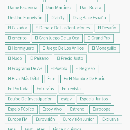
Dame Paciencia
Dani Martínez
Dani Rovira
Destino Eurovisión
Divinity
Drag Race España
El Cazador
El Debate De Las Tentaciones
El Desafío
El emérito
El Gran Juego De La Oca
El Grand Prix
El Hormiguero
El Juego De Los Anillos
El Monaguillo
El Nudo
El Paisano
El Precio Justo
El Programa De AR
El Pueblo
El Regreso
El Rival Más Débil
Élite
En El Nombre De Rocío
En Portada
Entrevías
Entrevista
Equipo De Investigación
esdpv
Especial Juntos
Espejo Público
Estoy Vivo
Estreno
Eurocopa
Europa FM
Eurovisión
Eurovisión Junior
Exclusiva
Final
First Dates
Física o química