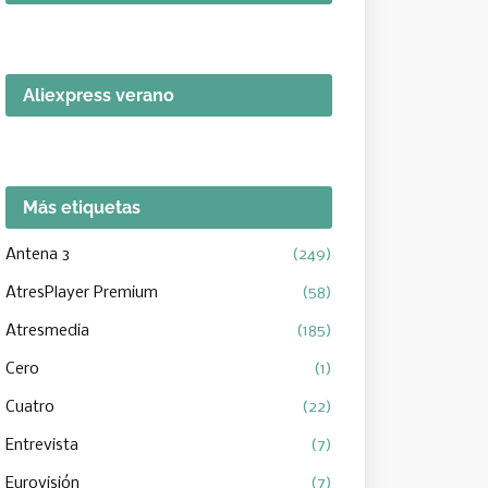
Aliexpress verano
Más etiquetas
Antena 3
(249)
AtresPlayer Premium
(58)
Atresmedia
(185)
Cero
(1)
Cuatro
(22)
Entrevista
(7)
Eurovisión
(7)