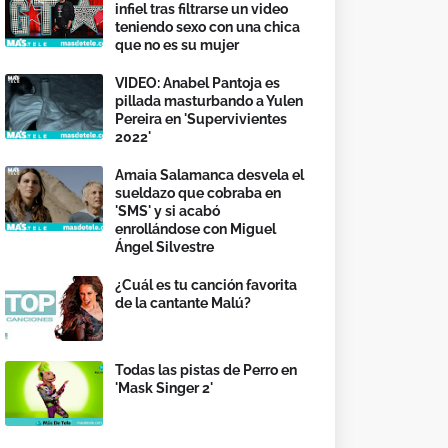
infiel tras filtrarse un video
teniendo sexo con una chica
que no es su mujer
VIDEO: Anabel Pantoja es
pillada masturbando a Yulen
Pereira en 'Supervivientes
2022'
Amaia Salamanca desvela el
sueldazo que cobraba en
'SMS' y si acabó
enrollándose con Miguel
Ángel Silvestre
¿Cuál es tu canción favorita
de la cantante Malú?
Todas las pistas de Perro en
'Mask Singer 2'