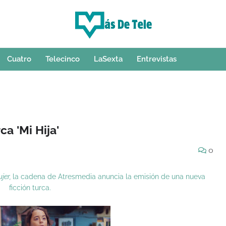
Cuatro
Telecinco
LaSexta
Entrevistas
ca 'Mi Hija'
0
jer,
la cadena de Atresmedia anuncia la emisión de una nueva
ficción turca.