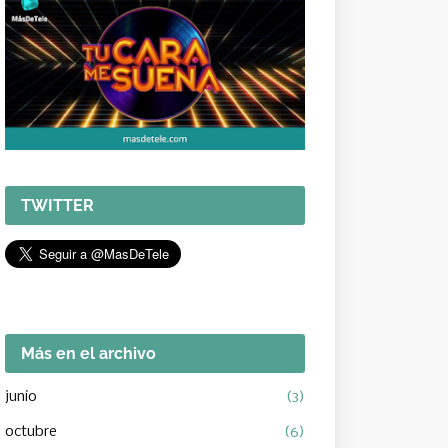
TWITTER
Más en el archivo
junio
(3)
octubre
(6)