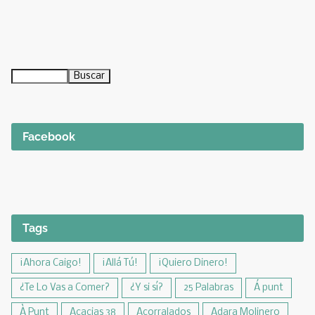
Facebook
Tags
¡Ahora Caigo!
¡Allá Tú!
¡Quiero Dinero!
¿Te Lo Vas a Comer?
¿Y si sí?
25 Palabras
Á punt
À Punt
Acacias 38
Acorralados
Adara Molinero