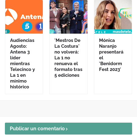
Audiencias
'Mestros De
Mónica
Agosto:
La Costura'
Naranjo
Antena 3
no volverá:
presentará
líder
La 1 no
el
mientras
renueva el
'Benidorm
Telecinco y
formato tras
Fest 2023'
La 1 en
5 ediciones
mínimo
histórico
Publicar un comentario