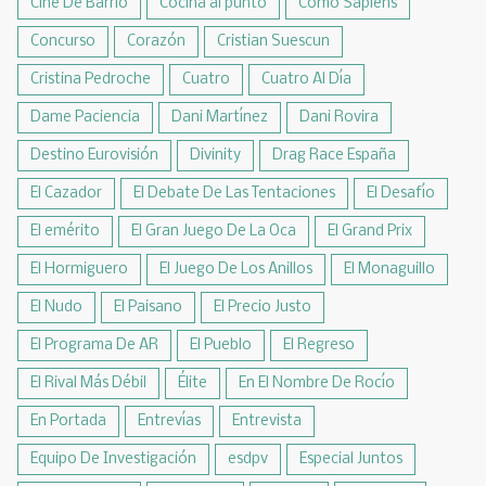
Cine De Barrio
Cocina al punto
Como Sapiens
Concurso
Corazón
Cristian Suescun
Cristina Pedroche
Cuatro
Cuatro Al Día
Dame Paciencia
Dani Martínez
Dani Rovira
Destino Eurovisión
Divinity
Drag Race España
El Cazador
El Debate De Las Tentaciones
El Desafío
El emérito
El Gran Juego De La Oca
El Grand Prix
El Hormiguero
El Juego De Los Anillos
El Monaguillo
El Nudo
El Paisano
El Precio Justo
El Programa De AR
El Pueblo
El Regreso
El Rival Más Débil
Élite
En El Nombre De Rocío
En Portada
Entrevías
Entrevista
Equipo De Investigación
esdpv
Especial Juntos