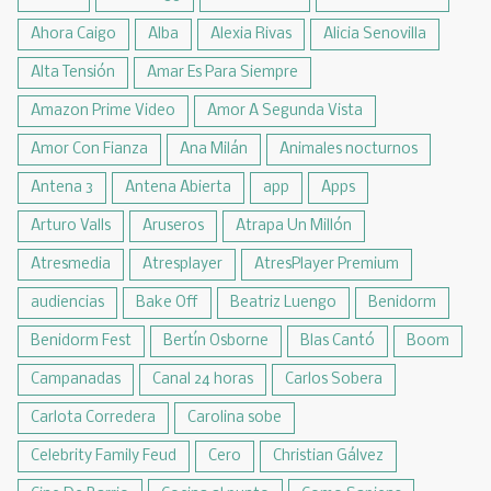
Ahora Caigo
Alba
Alexia Rivas
Alicia Senovilla
Alta Tensión
Amar Es Para Siempre
Amazon Prime Video
Amor A Segunda Vista
Amor Con Fianza
Ana Milán
Animales nocturnos
Antena 3
Antena Abierta
app
Apps
Arturo Valls
Aruseros
Atrapa Un Millón
Atresmedia
Atresplayer
AtresPlayer Premium
audiencias
Bake Off
Beatriz Luengo
Benidorm
Benidorm Fest
Bertín Osborne
Blas Cantó
Boom
Campanadas
Canal 24 horas
Carlos Sobera
Carlota Corredera
Carolina sobe
Celebrity Family Feud
Cero
Christian Gálvez