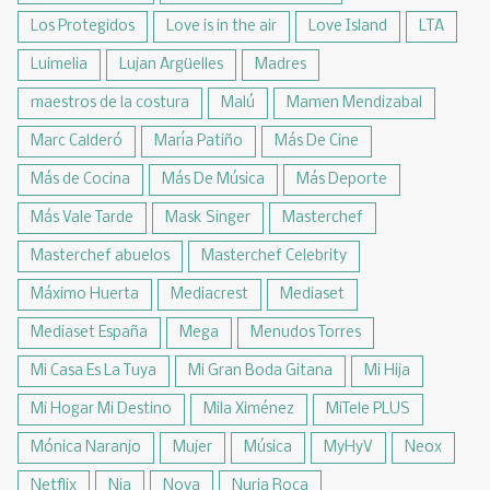
Los Protegidos
Love is in the air
Love Island
LTA
Luimelia
Lujan Argüelles
Madres
maestros de la costura
Malú
Mamen Mendizabal
Marc Calderó
María Patiño
Más De Cine
Más de Cocina
Más De Música
Más Deporte
Más Vale Tarde
Mask Singer
Masterchef
Masterchef abuelos
Masterchef Celebrity
Máximo Huerta
Mediacrest
Mediaset
Mediaset España
Mega
Menudos Torres
Mi Casa Es La Tuya
Mi Gran Boda Gitana
Mi Hija
Mi Hogar Mi Destino
Mila Ximénez
MiTele PLUS
Mónica Naranjo
Mujer
Música
MyHyV
Neox
Netflix
Nia
Nova
Nuria Roca