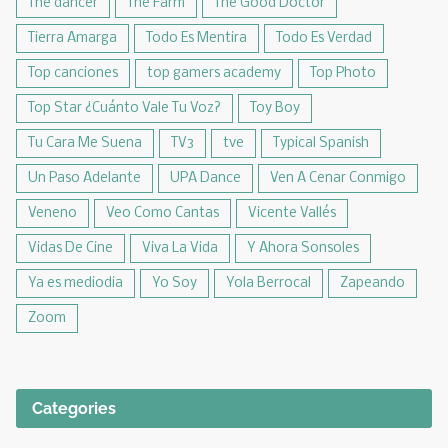
The dancer
The Farm
The Good Doctor
Tierra Amarga
Todo Es Mentira
Todo Es Verdad
Top canciones
top gamers academy
Top Photo
Top Star ¿Cuánto Vale Tu Voz?
Toy Boy
Tu Cara Me Suena
TV3
tve
Typical Spanish
Un Paso Adelante
UPA Dance
Ven A Cenar Conmigo
Veneno
Veo Como Cantas
Vicente Vallés
Vidas De Cine
Viva La Vida
Y Ahora Sonsoles
Ya es mediodia
Yo Soy
Yola Berrocal
Zapeando
Zoom
Categories