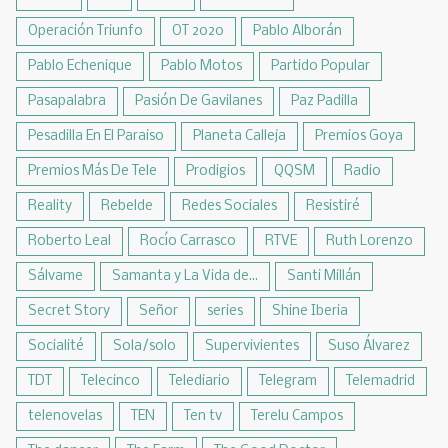
Operación Triunfo
OT 2020
Pablo Alborán
Pablo Echenique
Pablo Motos
Partido Popular
Pasapalabra
Pasión De Gavilanes
Paz Padilla
Pesadilla En El Paraiso
Planeta Calleja
Premios Goya
Premios Más De Tele
Prodigios
QQSM
Radio
Reality
Rebelde
Redes Sociales
Resistiré
Roberto Leal
Rocío Carrasco
RTVE
Ruth Lorenzo
Sálvame
Samanta y La Vida de...
Santi Millán
Secret Story
Señor
series
Shine Iberia
Socialité
Sola/solo
Supervivientes
Suso Álvarez
TDT
Telecinco
Telediario
Telegram
Telemadrid
telenovelas
TEN
Ten tv
Terelu Campos