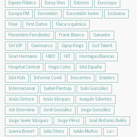
Espejo Público
Estoy Vivo
Estreno
Eurocopa
Europa FM
Eurovisión
Eurovisión Junior
Exclusiva
Final
First Dates
Física o química
Florentino Fernández
Frank Blanco
Ganador
GH VIP
Gianmarco
Gipsy Kings
Got Talent
Gran Hermano
HBO
HIT
Hormigas Blancas
Hospital Central
Hugo Cobo
Idol España
Idol Kids
Informe Covid
Inocentes
Insiders
Internacional
Isabel Pantoja
Iván González
Jesús Cintora
Jesús Vázquez
Joaquín Sánchez
Job Interview
Jordi González
Jorge González
Jorge Javier Vázquez
Jorge Pérez
José Antonio Avilés
Juanra Bonet
Julia Otero
Julián Muñoz
La 1