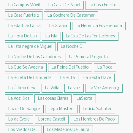
La Campos Móvil
La Casa De Papel
La Casa Fuerte
La Casa Fuerte 2
La Cocinera De Castamar
La Edad De La Ira
La Granja
La Herencia Envenenada
La Hora De La 1
La Isla
La Isla De Las Tentaciones
La lista negra de Miguel
La Noche D
La Noche De Los Cazadores
La Pr1mera Pregunta
La Que Se Avecina
La Reina Del Pueblo
La Roca
La Ruleta De La Suerte
La Ruta
La Sexta Clave
La Última Cena
La Valla
La voz
La Voz Antena 3
La Voz Kids
Las cosas Claras
LaSexta
Lazos De Sangre
Lego Masters
Leticia Sabater
Lo de Évole
Lorena Castell
Los Hombres De Paco
Los Miedos De...
Los Misterios De Laura