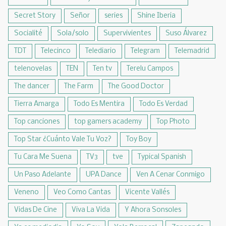
Secret Story
Señor
series
Shine Iberia
Socialité
Sola/solo
Supervivientes
Suso Álvarez
TDT
Telecinco
Telediario
Telegram
Telemadrid
telenovelas
TEN
Ten tv
Terelu Campos
The dancer
The Farm
The Good Doctor
Tierra Amarga
Todo Es Mentira
Todo Es Verdad
Top canciones
top gamers academy
Top Photo
Top Star ¿Cuánto Vale Tu Voz?
Toy Boy
Tu Cara Me Suena
TV3
tve
Typical Spanish
Un Paso Adelante
UPA Dance
Ven A Cenar Conmigo
Veneno
Veo Como Cantas
Vicente Vallés
Vidas De Cine
Viva La Vida
Y Ahora Sonsoles