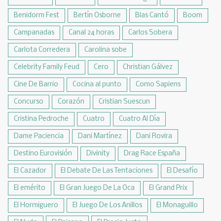
Benidorm Fest
Bertín Osborne
Blas Cantó
Boom
Campanadas
Canal 24 horas
Carlos Sobera
Carlota Corredera
Carolina sobe
Celebrity Family Feud
Cero
Christian Gálvez
Cine De Barrio
Cocina al punto
Como Sapiens
Concurso
Corazón
Cristian Suescun
Cristina Pedroche
Cuatro
Cuatro Al Día
Dame Paciencia
Dani Martínez
Dani Rovira
Destino Eurovisión
Divinity
Drag Race España
El Cazador
El Debate De Las Tentaciones
El Desafío
El emérito
El Gran Juego De La Oca
El Grand Prix
El Hormiguero
El Juego De Los Anillos
El Monaguillo