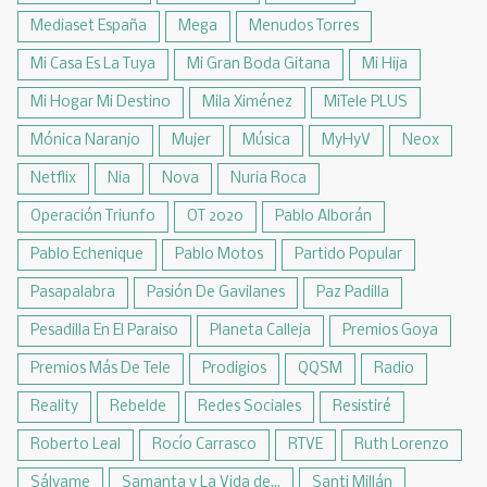
Mediaset España
Mega
Menudos Torres
Mi Casa Es La Tuya
Mi Gran Boda Gitana
Mi Hija
Mi Hogar Mi Destino
Mila Ximénez
MiTele PLUS
Mónica Naranjo
Mujer
Música
MyHyV
Neox
Netflix
Nia
Nova
Nuria Roca
Operación Triunfo
OT 2020
Pablo Alborán
Pablo Echenique
Pablo Motos
Partido Popular
Pasapalabra
Pasión De Gavilanes
Paz Padilla
Pesadilla En El Paraiso
Planeta Calleja
Premios Goya
Premios Más De Tele
Prodigios
QQSM
Radio
Reality
Rebelde
Redes Sociales
Resistiré
Roberto Leal
Rocío Carrasco
RTVE
Ruth Lorenzo
Sálvame
Samanta y La Vida de...
Santi Millán