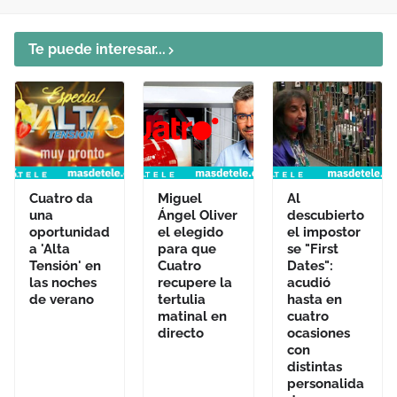
Te puede interesar...
Cuatro da
Miguel
Al
una
Ángel Oliver
descubierto
oportunidad
el elegido
el impostor
a 'Alta
para que
se "First
Tensión' en
Cuatro
Dates":
las noches
recupere la
acudió
de verano
tertulia
hasta en
matinal en
cuatro
directo
ocasiones
con
distintas
personalida