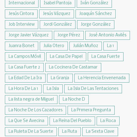
Internacional
Isabel Pantoja
Iván González
Jesús Cintora
Jesús Vázquez
Joaquín Sánchez
Job Interview
Jordi González
Jorge González
Jorge Javier Vázquez
Jorge Pérez
José Antonio Avilés
Juanra Bonet
Julia Otero
Julián Muñoz
La 1
La Campos Móvil
La Casa De Papel
La Casa Fuerte
La Casa Fuerte 2
La Cocinera De Castamar
La Edad De La Ira
La Granja
La Herencia Envenenada
La Hora De La 1
La Isla
La Isla De Las Tentaciones
La lista negra de Miguel
La Noche D
La Noche De Los Cazadores
La Pr1mera Pregunta
La Que Se Avecina
La Reina Del Pueblo
La Roca
La Ruleta De La Suerte
La Ruta
La Sexta Clave