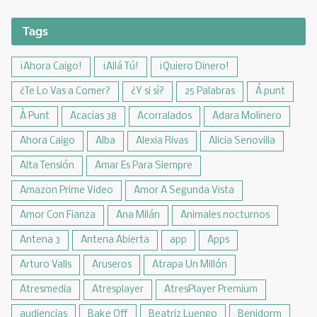
Tags
¡Ahora Caigo!
¡Allá Tú!
¡Quiero Dinero!
¿Te Lo Vas a Comer?
¿Y si sí?
25 Palabras
Á punt
À Punt
Acacias 38
Acorralados
Adara Molinero
Ahora Caigo
Alba
Alexia Rivas
Alicia Senovilla
Alta Tensión
Amar Es Para Siempre
Amazon Prime Video
Amor A Segunda Vista
Amor Con Fianza
Ana Milán
Animales nocturnos
Antena 3
Antena Abierta
app
Apps
Arturo Valls
Aruseros
Atrapa Un Millón
Atresmedia
Atresplayer
AtresPlayer Premium
audiencias
Bake Off
Beatriz Luengo
Benidorm