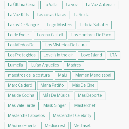
La Última Cena
La Valla
La voz
La Voz Antena 3
La Voz Kids
Las cosas Claras
LaSexta
Lazos De Sangre
Lego Masters
Leticia Sabater
Lo de Évole
Lorena Castell
Los Hombres De Paco
Los Miedos De...
Los Misterios De Laura
Los Protegidos
Love is in the air
Love Island
LTA
Luimelia
Lujan Argüelles
Madres
maestros de la costura
Malú
Mamen Mendizabal
Marc Calderó
María Patiño
Más De Cine
Más de Cocina
Más De Música
Más Deporte
Más Vale Tarde
Mask Singer
Masterchef
Masterchef abuelos
Masterchef Celebrity
Máximo Huerta
Mediacrest
Mediaset