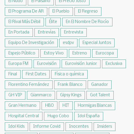
El Nudo
El Paisano
El Precio Justo
El Programa De AR
El Pueblo
El Regreso
El Rival Más Débil
Élite
En El Nombre De Rocío
En Portada
Entrevías
Entrevista
Equipo De Investigación
esdpv
Especial Juntos
Espejo Público
Estoy Vivo
Estreno
Eurocopa
Europa FM
Eurovisión
Eurovisión Junior
Exclusiva
Final
First Dates
Física o química
Florentino Fernández
Frank Blanco
Ganador
GH VIP
Gianmarco
Gipsy Kings
Got Talent
Gran Hermano
HBO
HIT
Hormigas Blancas
Hospital Central
Hugo Cobo
Idol España
Idol Kids
Informe Covid
Inocentes
Insiders