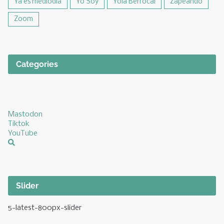
Ya es mediodia
Yo Soy
Yola Berrocal
Zapeando
Zoom
Categories
Mastodon
Tiktok
YouTube
Slider
5-latest-800px-slider