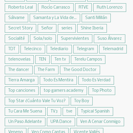
Roberto Leal
Rocío Carrasco
RTVE
Ruth Lorenzo
Sálvame
Samanta y La Vida de...
Santi Millán
Secret Story
Señor
series
Shine Iberia
Socialité
Sola/solo
Supervivientes
Suso Álvarez
TDT
Telecinco
Telediario
Telegram
Telemadrid
telenovelas
TEN
Ten tv
Terelu Campos
The dancer
The Farm
The Good Doctor
Tierra Amarga
Todo Es Mentira
Todo Es Verdad
Top canciones
top gamers academy
Top Photo
Top Star ¿Cuánto Vale Tu Voz?
Toy Boy
Tu Cara Me Suena
TV3
tve
Typical Spanish
Un Paso Adelante
UPA Dance
Ven A Cenar Conmigo
Veneno
Veo Como Cantas
Vicente Vallés