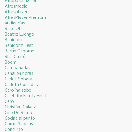
Atrapa Un Millón
Atresmedia
Atresplayer
AtresPlayer Premium
audiencias
Bake Off
Beatriz Luengo
Benidorm
Benidorm Fest
Bertín Osborne
Blas Cantó
Boom
Campanadas
Canal 24 horas
Carlos Sobera
Carlota Corredera
Carolina sobe
Celebrity Family Feud
Cero
Christian Gálvez
Cine De Barrio
Cocina al punto
Como Sapiens
Concurso