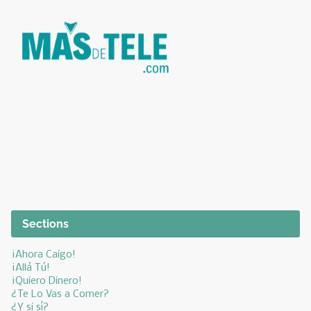
Sections
¡Ahora Caigo!
¡Allá Tú!
¡Quiero Dinero!
¿Te Lo Vas a Comer?
¿Y si sí?