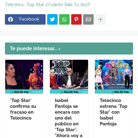
Telecinco
Top Star ¿Cuánto Vale Tu Voz?
Facebook
Te puede interesar...
'Top Star'
Isabel
Telecinco
confirma su
Pantoja se
estrena 'Top
fracaso en
encara con
Star' con
Telecinco
uno del
Isabel
público en
Pantoja
'Top Star':
"Ahora voy a