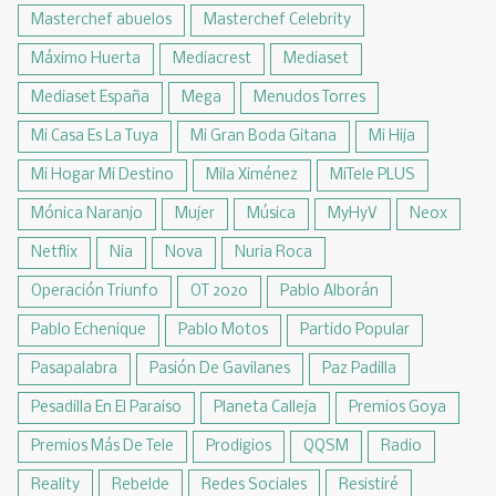
Masterchef abuelos
Masterchef Celebrity
Máximo Huerta
Mediacrest
Mediaset
Mediaset España
Mega
Menudos Torres
Mi Casa Es La Tuya
Mi Gran Boda Gitana
Mi Hija
Mi Hogar Mi Destino
Mila Ximénez
MiTele PLUS
Mónica Naranjo
Mujer
Música
MyHyV
Neox
Netflix
Nia
Nova
Nuria Roca
Operación Triunfo
OT 2020
Pablo Alborán
Pablo Echenique
Pablo Motos
Partido Popular
Pasapalabra
Pasión De Gavilanes
Paz Padilla
Pesadilla En El Paraiso
Planeta Calleja
Premios Goya
Premios Más De Tele
Prodigios
QQSM
Radio
Reality
Rebelde
Redes Sociales
Resistiré