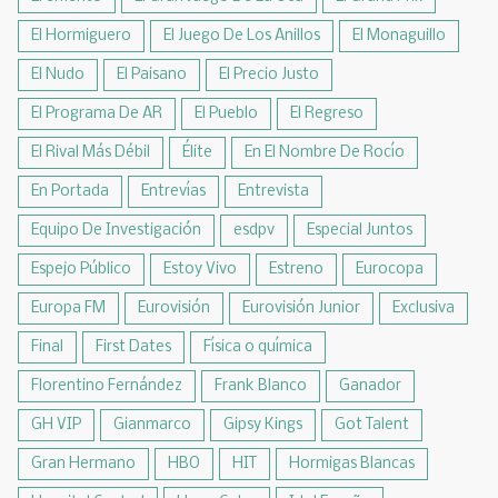
El Hormiguero
El Juego De Los Anillos
El Monaguillo
El Nudo
El Paisano
El Precio Justo
El Programa De AR
El Pueblo
El Regreso
El Rival Más Débil
Élite
En El Nombre De Rocío
En Portada
Entrevías
Entrevista
Equipo De Investigación
esdpv
Especial Juntos
Espejo Público
Estoy Vivo
Estreno
Eurocopa
Europa FM
Eurovisión
Eurovisión Junior
Exclusiva
Final
First Dates
Física o química
Florentino Fernández
Frank Blanco
Ganador
GH VIP
Gianmarco
Gipsy Kings
Got Talent
Gran Hermano
HBO
HIT
Hormigas Blancas