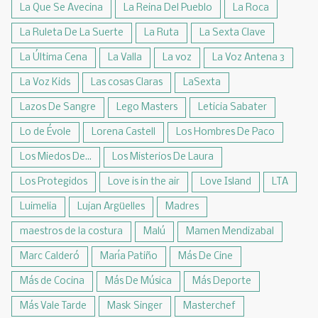
La Que Se Avecina
La Reina Del Pueblo
La Roca
La Ruleta De La Suerte
La Ruta
La Sexta Clave
La Última Cena
La Valla
La voz
La Voz Antena 3
La Voz Kids
Las cosas Claras
LaSexta
Lazos De Sangre
Lego Masters
Leticia Sabater
Lo de Évole
Lorena Castell
Los Hombres De Paco
Los Miedos De...
Los Misterios De Laura
Los Protegidos
Love is in the air
Love Island
LTA
Luimelia
Lujan Argüelles
Madres
maestros de la costura
Malú
Mamen Mendizabal
Marc Calderó
María Patiño
Más De Cine
Más de Cocina
Más De Música
Más Deporte
Más Vale Tarde
Mask Singer
Masterchef