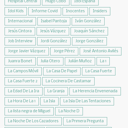
Hospital Central
Hugo Cobo
Idol España
Idol Kids
Informe Covid
Inocentes
Insiders
Internacional
Isabel Pantoja
Iván González
Jesús Cintora
Jesús Vázquez
Joaquín Sánchez
Job Interview
Jordi González
Jorge González
Jorge Javier Vázquez
Jorge Pérez
José Antonio Avilés
Juanra Bonet
Julia Otero
Julián Muñoz
La 1
La Campos Móvil
La Casa De Papel
La Casa Fuerte
La Casa Fuerte 2
La Cocinera De Castamar
La Edad De La Ira
La Granja
La Herencia Envenenada
La Hora De La 1
La Isla
La Isla De Las Tentaciones
La lista negra de Miguel
La Noche D
La Noche De Los Cazadores
La Pr1mera Pregunta