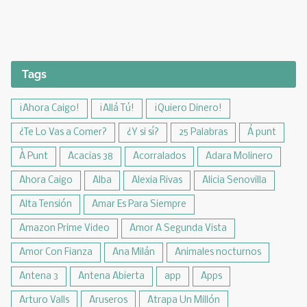
Tags
¡Ahora Caigo!
¡Allá Tú!
¡Quiero Dinero!
¿Te Lo Vas a Comer?
¿Y si sí?
25 Palabras
Á punt
À Punt
Acacias 38
Acorralados
Adara Molinero
Ahora Caigo
Alba
Alexia Rivas
Alicia Senovilla
Alta Tensión
Amar Es Para Siempre
Amazon Prime Video
Amor A Segunda Vista
Amor Con Fianza
Ana Milán
Animales nocturnos
Antena 3
Antena Abierta
app
Apps
Arturo Valls
Aruseros
Atrapa Un Millón