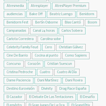
Atresmedia
Atresplayer
AtresPlayer Premium
audiencias
Bake Off
Beatriz Luengo
Benidorm
Benidorm Fest
Bertín Osborne
Blas Cantó
Boom
Campanadas
Canal 24 horas
Carlos Sobera
Carlota Corredera
Carolina sobe
Celebrity Family Feud
Cero
Christian Gálvez
Cine De Barrio
Cocina al punto
Como Sapiens
Concurso
Corazón
Cristian Suescun
Cristina Pedroche
Cuatro
Cuatro Al Día
Dame Paciencia
Dani Martínez
Dani Rovira
Destino Eurovisión
Divinity
Drag Race España
El Cazador
El Debate De Las Tentaciones
El Desafío
El emérito
El Gran Juego De La Oca
El Grand Prix