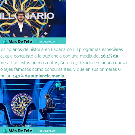
 los 20 años de historia en España con 8 programas especiales
al que conquistó a la audiencia con una media del
16,1% de
es. Tras estos buenos datos, Antena 3 decidió emitir una nueva
rsonajes famosos como concursantes, y que en sus primeras 6
ene un
14,7% de audiencia media.