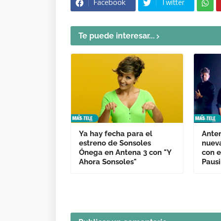
Facebook
Twitter
Te puede interesar...
Ya hay fecha para el
Anten
estreno de Sonsoles
nueva
Ónega en Antena 3 con "Y
con e
Ahora Sonsoles"
Pausi