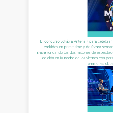
El concurso volvió a Antena 3 para celebrar
emitidos en prime time y de forma seman
share
rondando los dos millones de espectador
edición en la noche de los viernes con pe
emisiones obti