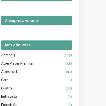
Aliexpress verano
Más etiquetas
Antena 3
(249)
AtresPlayer Premium
(58)
Atresmedia
(185)
Cero
(1)
Cuatro
(22)
Entrevista
(7)
Eurovisión
(7)