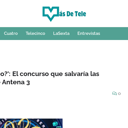
Cuatro
Telecinco
LaSexta
Entrevistas
o?': El concurso que salvaría las
e Antena 3
0