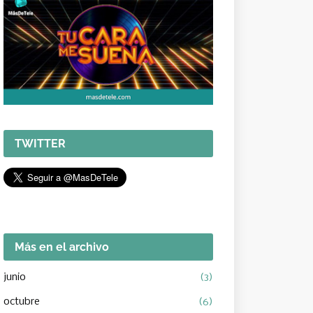
TWITTER
Más en el archivo
junio
(3)
octubre
(6)