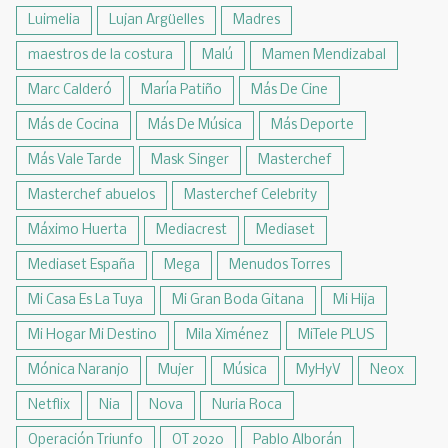
Luimelia
Lujan Argüelles
Madres
maestros de la costura
Malú
Mamen Mendizabal
Marc Calderó
María Patiño
Más De Cine
Más de Cocina
Más De Música
Más Deporte
Más Vale Tarde
Mask Singer
Masterchef
Masterchef abuelos
Masterchef Celebrity
Máximo Huerta
Mediacrest
Mediaset
Mediaset España
Mega
Menudos Torres
Mi Casa Es La Tuya
Mi Gran Boda Gitana
Mi Hija
Mi Hogar Mi Destino
Mila Ximénez
MiTele PLUS
Mónica Naranjo
Mujer
Música
MyHyV
Neox
Netflix
Nia
Nova
Nuria Roca
Operación Triunfo
OT 2020
Pablo Alborán