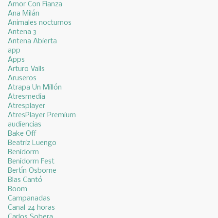
Amor Con Fianza
Ana Milán
Animales nocturnos
Antena 3
Antena Abierta
app
Apps
Arturo Valls
Aruseros
Atrapa Un Millón
Atresmedia
Atresplayer
AtresPlayer Premium
audiencias
Bake Off
Beatriz Luengo
Benidorm
Benidorm Fest
Bertín Osborne
Blas Cantó
Boom
Campanadas
Canal 24 horas
Carlos Sobera