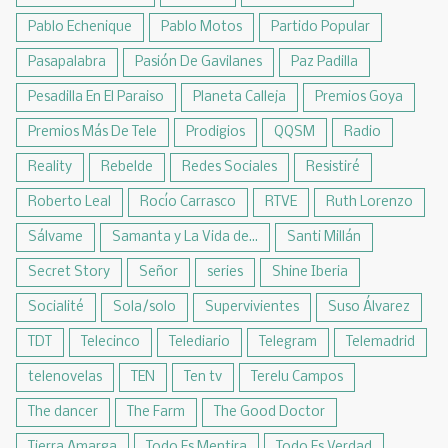
Pablo Echenique
Pablo Motos
Partido Popular
Pasapalabra
Pasión De Gavilanes
Paz Padilla
Pesadilla En El Paraiso
Planeta Calleja
Premios Goya
Premios Más De Tele
Prodigios
QQSM
Radio
Reality
Rebelde
Redes Sociales
Resistiré
Roberto Leal
Rocío Carrasco
RTVE
Ruth Lorenzo
Sálvame
Samanta y La Vida de...
Santi Millán
Secret Story
Señor
series
Shine Iberia
Socialité
Sola/solo
Supervivientes
Suso Álvarez
TDT
Telecinco
Telediario
Telegram
Telemadrid
telenovelas
TEN
Ten tv
Terelu Campos
The dancer
The Farm
The Good Doctor
Tierra Amarga
Todo Es Mentira
Todo Es Verdad