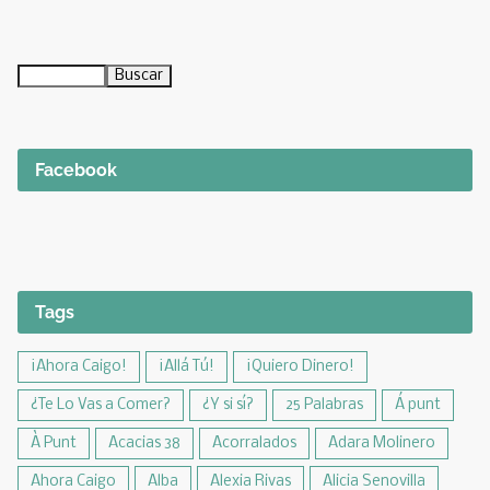
Facebook
Tags
¡Ahora Caigo!
¡Allá Tú!
¡Quiero Dinero!
¿Te Lo Vas a Comer?
¿Y si sí?
25 Palabras
Á punt
À Punt
Acacias 38
Acorralados
Adara Molinero
Ahora Caigo
Alba
Alexia Rivas
Alicia Senovilla