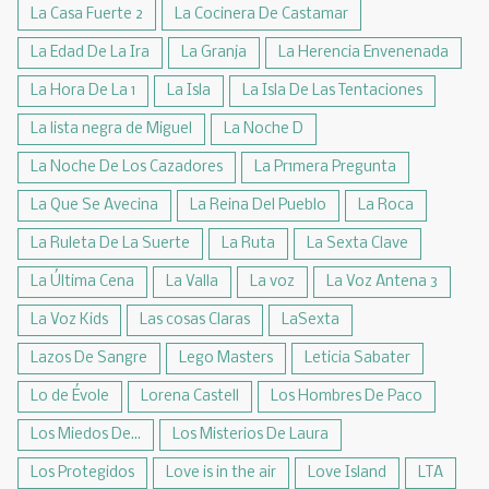
La Casa Fuerte 2
La Cocinera De Castamar
La Edad De La Ira
La Granja
La Herencia Envenenada
La Hora De La 1
La Isla
La Isla De Las Tentaciones
La lista negra de Miguel
La Noche D
La Noche De Los Cazadores
La Pr1mera Pregunta
La Que Se Avecina
La Reina Del Pueblo
La Roca
La Ruleta De La Suerte
La Ruta
La Sexta Clave
La Última Cena
La Valla
La voz
La Voz Antena 3
La Voz Kids
Las cosas Claras
LaSexta
Lazos De Sangre
Lego Masters
Leticia Sabater
Lo de Évole
Lorena Castell
Los Hombres De Paco
Los Miedos De...
Los Misterios De Laura
Los Protegidos
Love is in the air
Love Island
LTA