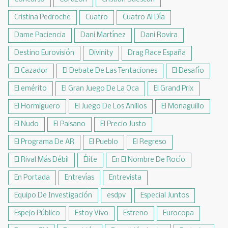
Cristina Pedroche
Cuatro
Cuatro Al Día
Dame Paciencia
Dani Martínez
Dani Rovira
Destino Eurovisión
Divinity
Drag Race España
El Cazador
El Debate De Las Tentaciones
El Desafío
El emérito
El Gran Juego De La Oca
El Grand Prix
El Hormiguero
El Juego De Los Anillos
El Monaguillo
El Nudo
El Paisano
El Precio Justo
El Programa De AR
El Pueblo
El Regreso
El Rival Más Débil
Élite
En El Nombre De Rocío
En Portada
Entrevías
Entrevista
Equipo De Investigación
esdpv
Especial Juntos
Espejo Público
Estoy Vivo
Estreno
Eurocopa