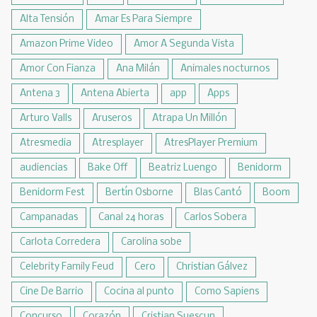
Alta Tensión
Amar Es Para Siempre
Amazon Prime Video
Amor A Segunda Vista
Amor Con Fianza
Ana Milán
Animales nocturnos
Antena 3
Antena Abierta
app
Apps
Arturo Valls
Aruseros
Atrapa Un Millón
Atresmedia
Atresplayer
AtresPlayer Premium
audiencias
Bake Off
Beatriz Luengo
Benidorm
Benidorm Fest
Bertín Osborne
Blas Cantó
Boom
Campanadas
Canal 24 horas
Carlos Sobera
Carlota Corredera
Carolina sobe
Celebrity Family Feud
Cero
Christian Gálvez
Cine De Barrio
Cocina al punto
Como Sapiens
Concurso
Corazón
Cristian Suescun