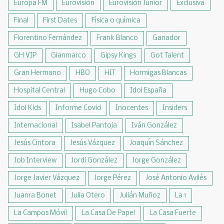
Europa FM
Eurovisión
Eurovisión Junior
Exclusiva
Final
First Dates
Física o química
Florentino Fernández
Frank Blanco
Ganador
GH VIP
Gianmarco
Gipsy Kings
Got Talent
Gran Hermano
HBO
HIT
Hormigas Blancas
Hospital Central
Hugo Cobo
Idol España
Idol Kids
Informe Covid
Inocentes
Insiders
Internacional
Isabel Pantoja
Iván González
Jesús Cintora
Jesús Vázquez
Joaquín Sánchez
Job Interview
Jordi González
Jorge González
Jorge Javier Vázquez
Jorge Pérez
José Antonio Avilés
Juanra Bonet
Julia Otero
Julián Muñoz
La 1
La Campos Móvil
La Casa De Papel
La Casa Fuerte