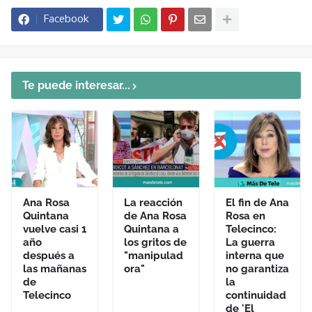
Facebook
Te puede interesar...
Ana Rosa
La reacción
El fin de Ana
Quintana
de Ana Rosa
Rosa en
vuelve casi 1
Quintana a
Telecinco:
año
los gritos de
La guerra
después a
"manipulad
interna que
las mañanas
ora"
no garantiza
de
la
Telecinco
continuidad
de 'El