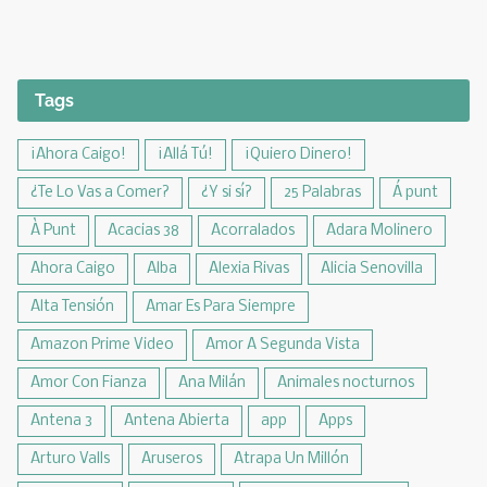
Tags
¡Ahora Caigo!
¡Allá Tú!
¡Quiero Dinero!
¿Te Lo Vas a Comer?
¿Y si sí?
25 Palabras
Á punt
À Punt
Acacias 38
Acorralados
Adara Molinero
Ahora Caigo
Alba
Alexia Rivas
Alicia Senovilla
Alta Tensión
Amar Es Para Siempre
Amazon Prime Video
Amor A Segunda Vista
Amor Con Fianza
Ana Milán
Animales nocturnos
Antena 3
Antena Abierta
app
Apps
Arturo Valls
Aruseros
Atrapa Un Millón