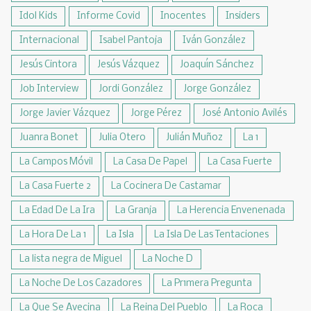
Idol Kids
Informe Covid
Inocentes
Insiders
Internacional
Isabel Pantoja
Iván González
Jesús Cintora
Jesús Vázquez
Joaquín Sánchez
Job Interview
Jordi González
Jorge González
Jorge Javier Vázquez
Jorge Pérez
José Antonio Avilés
Juanra Bonet
Julia Otero
Julián Muñoz
La 1
La Campos Móvil
La Casa De Papel
La Casa Fuerte
La Casa Fuerte 2
La Cocinera De Castamar
La Edad De La Ira
La Granja
La Herencia Envenenada
La Hora De La 1
La Isla
La Isla De Las Tentaciones
La lista negra de Miguel
La Noche D
La Noche De Los Cazadores
La Pr1mera Pregunta
La Que Se Avecina
La Reina Del Pueblo
La Roca