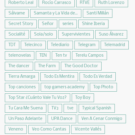
Roberto Leal
Rocío Carrasco
RTVE
Ruth Lorenzo
Sálvame
Samanta y La Vida de...
Santi Millán
Secret Story
Señor
series
Shine Iberia
Socialité
Sola/solo
Supervivientes
Suso Álvarez
TDT
Telecinco
Telediario
Telegram
Telemadrid
telenovelas
TEN
Ten tv
Terelu Campos
The dancer
The Farm
The Good Doctor
Tierra Amarga
Todo Es Mentira
Todo Es Verdad
Top canciones
top gamers academy
Top Photo
Top Star ¿Cuánto Vale Tu Voz?
Toy Boy
Tu Cara Me Suena
TV3
tve
Typical Spanish
Un Paso Adelante
UPA Dance
Ven A Cenar Conmigo
Veneno
Veo Como Cantas
Vicente Vallés