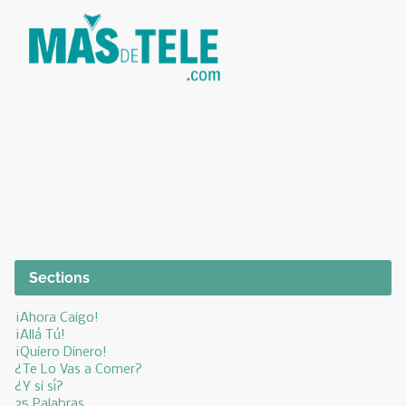
Sections
¡Ahora Caigo!
¡Allá Tú!
¡Quiero Dinero!
¿Te Lo Vas a Comer?
¿Y si sí?
25 Palabras