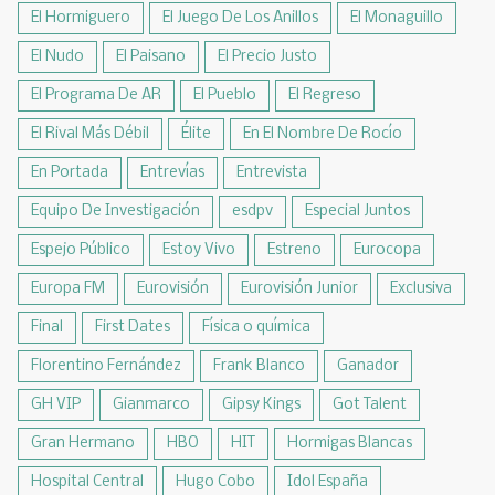
El Hormiguero
El Juego De Los Anillos
El Monaguillo
El Nudo
El Paisano
El Precio Justo
El Programa De AR
El Pueblo
El Regreso
El Rival Más Débil
Élite
En El Nombre De Rocío
En Portada
Entrevías
Entrevista
Equipo De Investigación
esdpv
Especial Juntos
Espejo Público
Estoy Vivo
Estreno
Eurocopa
Europa FM
Eurovisión
Eurovisión Junior
Exclusiva
Final
First Dates
Física o química
Florentino Fernández
Frank Blanco
Ganador
GH VIP
Gianmarco
Gipsy Kings
Got Talent
Gran Hermano
HBO
HIT
Hormigas Blancas
Hospital Central
Hugo Cobo
Idol España