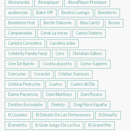
Atresmedia
Atresplayer
AtresPlayer Premium
audiencias
Bake Off
Beatriz Luengo
Benidorm
Benidorm Fest
Bertín Osborne
Blas Cantó
Boom
Campanadas
Canal 24 horas
Carlos Sobera
Carlota Corredera
Carolina sobe
Celebrity Family Feud
Cero
Christian Gálvez
Cine De Barrio
Cocina al punto
Como Sapiens
Concurso
Corazón
Cristian Suescun
Cristina Pedroche
Cuatro
Cuatro Al Día
Dame Paciencia
Dani Martínez
Dani Rovira
Destino Eurovisión
Divinity
Drag Race España
El Cazador
El Debate De Las Tentaciones
El Desafío
El emérito
El Gran Juego De La Oca
El Grand Prix