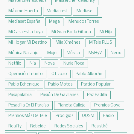
Masterchef abuelos
Masterchef Celebrity
Máximo Huerta
Mediacrest
Mediaset
Mediaset España
Mega
Menudos Torres
Mi Casa Es La Tuya
Mi Gran Boda Gitana
Mi Hija
Mi Hogar Mi Destino
Mila Ximénez
MiTele PLUS
Mónica Naranjo
Mujer
Música
MyHyV
Neox
Netflix
Nia
Nova
Nuria Roca
Operación Triunfo
OT 2020
Pablo Alborán
Pablo Echenique
Pablo Motos
Partido Popular
Pasapalabra
Pasión De Gavilanes
Paz Padilla
Pesadilla En El Paraiso
Planeta Calleja
Premios Goya
Premios Más De Tele
Prodigios
QQSM
Radio
Reality
Rebelde
Redes Sociales
Resistiré