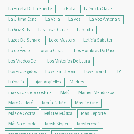
La Ruleta De La Suerte
La Ruta
La Sexta Clave
La Última Cena
La Valla
La voz
La Voz Antena 3
La Voz Kids
Las cosas Claras
LaSexta
Lazos De Sangre
Lego Masters
Leticia Sabater
Lo de Évole
Lorena Castell
Los Hombres De Paco
Los Miedos De...
Los Misterios De Laura
Los Protegidos
Love is in the air
Love Island
LTA
Luimelia
Lujan Argüelles
Madres
maestros de la costura
Malú
Mamen Mendizabal
Marc Calderó
María Patiño
Más De Cine
Más de Cocina
Más De Música
Más Deporte
Más Vale Tarde
Mask Singer
Masterchef