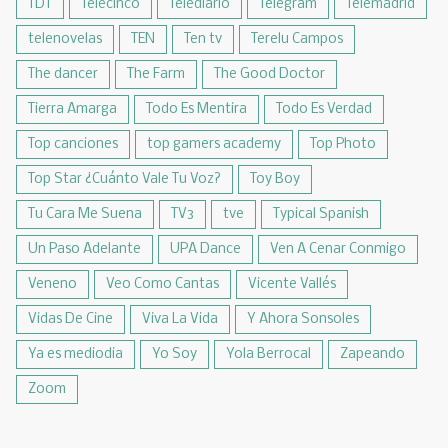
TDT
Telecinco
Telediario
Telegram
Telemadrid
telenovelas
TEN
Ten tv
Terelu Campos
The dancer
The Farm
The Good Doctor
Tierra Amarga
Todo Es Mentira
Todo Es Verdad
Top canciones
top gamers academy
Top Photo
Top Star ¿Cuánto Vale Tu Voz?
Toy Boy
Tu Cara Me Suena
TV3
tve
Typical Spanish
Un Paso Adelante
UPA Dance
Ven A Cenar Conmigo
Veneno
Veo Como Cantas
Vicente Vallés
Vidas De Cine
Viva La Vida
Y Ahora Sonsoles
Ya es mediodia
Yo Soy
Yola Berrocal
Zapeando
Zoom