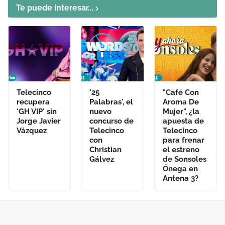
Te puede interesar...
Telecinco
'25
"Café Con
recupera
Palabras', el
Aroma De
'GH VIP' sin
nuevo
Mujer", ¿la
Jorge Javier
concurso de
apuesta de
Vázquez
Telecinco
Telecinco
con
para frenar
Christian
el estreno
Gálvez
de Sonsoles
Ónega en
Antena 3?