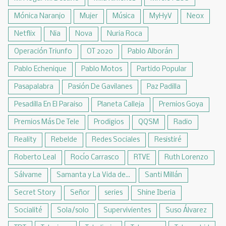
Mónica Naranjo
Mujer
Música
MyHyV
Neox
Netflix
Nia
Nova
Nuria Roca
Operación Triunfo
OT 2020
Pablo Alborán
Pablo Echenique
Pablo Motos
Partido Popular
Pasapalabra
Pasión De Gavilanes
Paz Padilla
Pesadilla En El Paraiso
Planeta Calleja
Premios Goya
Premios Más De Tele
Prodigios
QQSM
Radio
Reality
Rebelde
Redes Sociales
Resistiré
Roberto Leal
Rocío Carrasco
RTVE
Ruth Lorenzo
Sálvame
Samanta y La Vida de...
Santi Millán
Secret Story
Señor
series
Shine Iberia
Socialité
Sola/solo
Supervivientes
Suso Álvarez