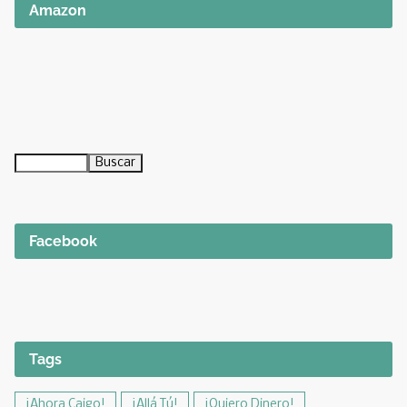
Amazon
Facebook
Tags
¡Ahora Caigo!
¡Allá Tú!
¡Quiero Dinero!