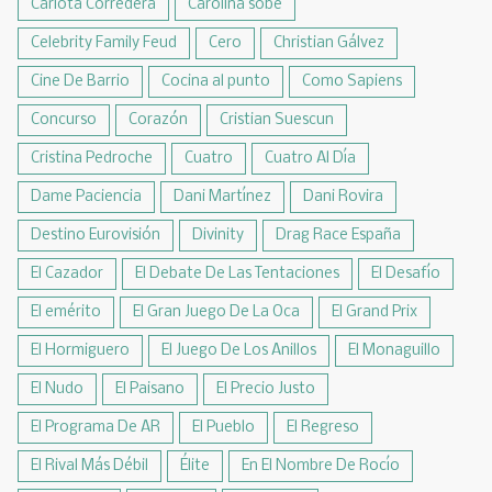
Carlota Corredera
Carolina sobe
Celebrity Family Feud
Cero
Christian Gálvez
Cine De Barrio
Cocina al punto
Como Sapiens
Concurso
Corazón
Cristian Suescun
Cristina Pedroche
Cuatro
Cuatro Al Día
Dame Paciencia
Dani Martínez
Dani Rovira
Destino Eurovisión
Divinity
Drag Race España
El Cazador
El Debate De Las Tentaciones
El Desafío
El emérito
El Gran Juego De La Oca
El Grand Prix
El Hormiguero
El Juego De Los Anillos
El Monaguillo
El Nudo
El Paisano
El Precio Justo
El Programa De AR
El Pueblo
El Regreso
El Rival Más Débil
Élite
En El Nombre De Rocío