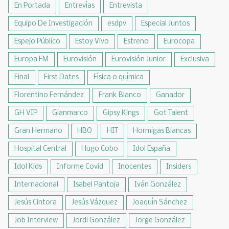
En Portada
Entrevías
Entrevista
Equipo De Investigación
esdpv
Especial Juntos
Espejo Público
Estoy Vivo
Estreno
Eurocopa
Europa FM
Eurovisión
Eurovisión Junior
Exclusiva
Final
First Dates
Física o química
Florentino Fernández
Frank Blanco
Ganador
GH VIP
Gianmarco
Gipsy Kings
Got Talent
Gran Hermano
HBO
HIT
Hormigas Blancas
Hospital Central
Hugo Cobo
Idol España
Idol Kids
Informe Covid
Inocentes
Insiders
Internacional
Isabel Pantoja
Iván González
Jesús Cintora
Jesús Vázquez
Joaquín Sánchez
Job Interview
Jordi González
Jorge González