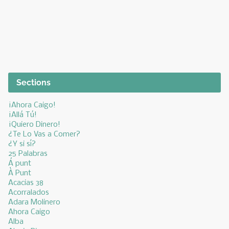
Sections
¡Ahora Caigo!
¡Allá Tú!
¡Quiero Dinero!
¿Te Lo Vas a Comer?
¿Y si sí?
25 Palabras
Á punt
À Punt
Acacias 38
Acorralados
Adara Molinero
Ahora Caigo
Alba