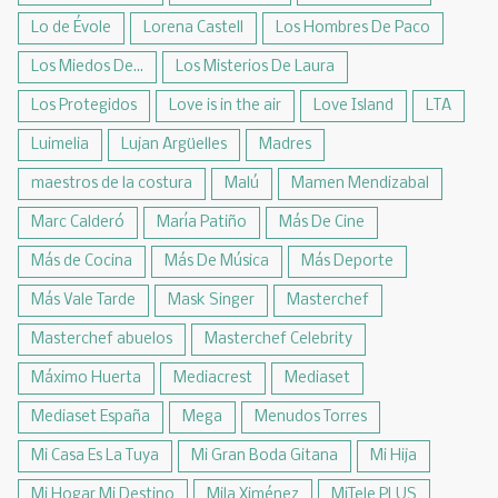
Lo de Évole
Lorena Castell
Los Hombres De Paco
Los Miedos De...
Los Misterios De Laura
Los Protegidos
Love is in the air
Love Island
LTA
Luimelia
Lujan Argüelles
Madres
maestros de la costura
Malú
Mamen Mendizabal
Marc Calderó
María Patiño
Más De Cine
Más de Cocina
Más De Música
Más Deporte
Más Vale Tarde
Mask Singer
Masterchef
Masterchef abuelos
Masterchef Celebrity
Máximo Huerta
Mediacrest
Mediaset
Mediaset España
Mega
Menudos Torres
Mi Casa Es La Tuya
Mi Gran Boda Gitana
Mi Hija
Mi Hogar Mi Destino
Mila Ximénez
MiTele PLUS