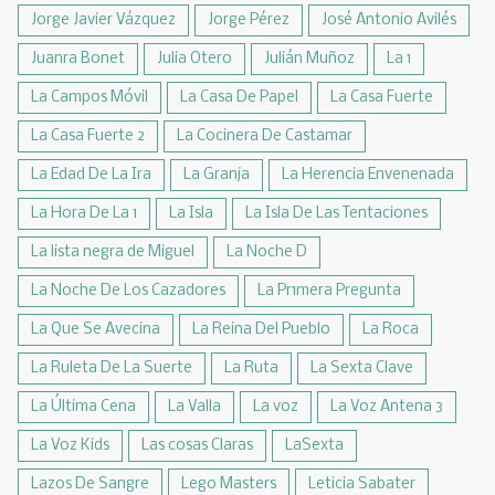
Jorge Javier Vázquez
Jorge Pérez
José Antonio Avilés
Juanra Bonet
Julia Otero
Julián Muñoz
La 1
La Campos Móvil
La Casa De Papel
La Casa Fuerte
La Casa Fuerte 2
La Cocinera De Castamar
La Edad De La Ira
La Granja
La Herencia Envenenada
La Hora De La 1
La Isla
La Isla De Las Tentaciones
La lista negra de Miguel
La Noche D
La Noche De Los Cazadores
La Pr1mera Pregunta
La Que Se Avecina
La Reina Del Pueblo
La Roca
La Ruleta De La Suerte
La Ruta
La Sexta Clave
La Última Cena
La Valla
La voz
La Voz Antena 3
La Voz Kids
Las cosas Claras
LaSexta
Lazos De Sangre
Lego Masters
Leticia Sabater