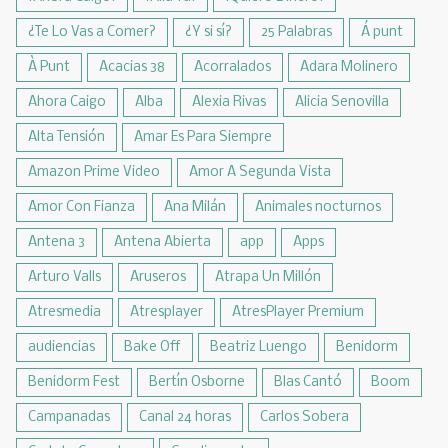
¿Te Lo Vas a Comer?
¿Y si sí?
25 Palabras
Á punt
À Punt
Acacias 38
Acorralados
Adara Molinero
Ahora Caigo
Alba
Alexia Rivas
Alicia Senovilla
Alta Tensión
Amar Es Para Siempre
Amazon Prime Video
Amor A Segunda Vista
Amor Con Fianza
Ana Milán
Animales nocturnos
Antena 3
Antena Abierta
app
Apps
Arturo Valls
Aruseros
Atrapa Un Millón
Atresmedia
Atresplayer
AtresPlayer Premium
audiencias
Bake Off
Beatriz Luengo
Benidorm
Benidorm Fest
Bertín Osborne
Blas Cantó
Boom
Campanadas
Canal 24 horas
Carlos Sobera