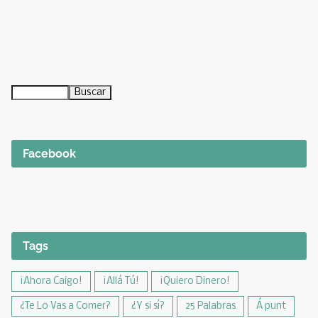
Facebook
Tags
¡Ahora Caigo!
¡Allá Tú!
¡Quiero Dinero!
¿Te Lo Vas a Comer?
¿Y si sí?
25 Palabras
Á punt