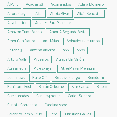
À Punt
Acacias 38
Acorralados
Adara Molinero
Ahora Caigo
Alba
Alexia Rivas
Alicia Senovilla
Alta Tensión
Amar Es Para Siempre
Amazon Prime Video
Amor A Segunda Vista
Amor Con Fianza
Ana Milán
Animales nocturnos
Antena 3
Antena Abierta
app
Apps
Arturo Valls
Aruseros
Atrapa Un Millón
Atresmedia
Atresplayer
AtresPlayer Premium
audiencias
Bake Off
Beatriz Luengo
Benidorm
Benidorm Fest
Bertín Osborne
Blas Cantó
Boom
Campanadas
Canal 24 horas
Carlos Sobera
Carlota Corredera
Carolina sobe
Celebrity Family Feud
Cero
Christian Gálvez