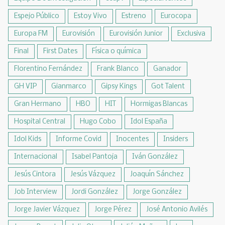
Espejo Público
Estoy Vivo
Estreno
Eurocopa
Europa FM
Eurovisión
Eurovisión Junior
Exclusiva
Final
First Dates
Física o química
Florentino Fernández
Frank Blanco
Ganador
GH VIP
Gianmarco
Gipsy Kings
Got Talent
Gran Hermano
HBO
HIT
Hormigas Blancas
Hospital Central
Hugo Cobo
Idol España
Idol Kids
Informe Covid
Inocentes
Insiders
Internacional
Isabel Pantoja
Iván González
Jesús Cintora
Jesús Vázquez
Joaquín Sánchez
Job Interview
Jordi González
Jorge González
Jorge Javier Vázquez
Jorge Pérez
José Antonio Avilés