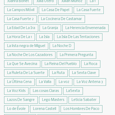
Juanra Bonet
Julia Otero
Julián Muñoz
La 1
La Campos Móvil
La Casa De Papel
La Casa Fuerte
La Casa Fuerte 2
La Cocinera De Castamar
La Edad De La Ira
La Granja
La Herencia Envenenada
La Hora De La 1
La Isla
La Isla De Las Tentaciones
La lista negra de Miguel
La Noche D
La Noche De Los Cazadores
La Pr1mera Pregunta
La Que Se Avecina
La Reina Del Pueblo
La Roca
La Ruleta De La Suerte
La Ruta
La Sexta Clave
La Última Cena
La Valla
La voz
La Voz Antena 3
La Voz Kids
Las cosas Claras
LaSexta
Lazos De Sangre
Lego Masters
Leticia Sabater
Lo de Évole
Lorena Castell
Los Hombres De Paco