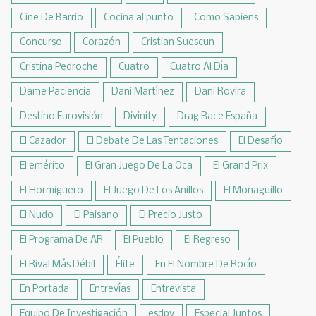
Cine De Barrio
Cocina al punto
Como Sapiens
Concurso
Corazón
Cristian Suescun
Cristina Pedroche
Cuatro
Cuatro Al Día
Dame Paciencia
Dani Martínez
Dani Rovira
Destino Eurovisión
Divinity
Drag Race España
El Cazador
El Debate De Las Tentaciones
El Desafío
El emérito
El Gran Juego De La Oca
El Grand Prix
El Hormiguero
El Juego De Los Anillos
El Monaguillo
El Nudo
El Paisano
El Precio Justo
El Programa De AR
El Pueblo
El Regreso
El Rival Más Débil
Élite
En El Nombre De Rocío
En Portada
Entrevías
Entrevista
Equipo De Investigación
esdpv
Especial Juntos