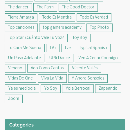
The dancer
The Farm
The Good Doctor
Tierra Amarga
Todo Es Mentira
Todo Es Verdad
Top canciones
top gamers academy
Top Photo
Top Star ¿Cuánto Vale Tu Voz?
Toy Boy
Tu Cara Me Suena
TV3
tve
Typical Spanish
Un Paso Adelante
UPA Dance
Ven A Cenar Conmigo
Veneno
Veo Como Cantas
Vicente Vallés
Vidas De Cine
Viva La Vida
Y Ahora Sonsoles
Ya es mediodia
Yo Soy
Yola Berrocal
Zapeando
Zoom
Categories