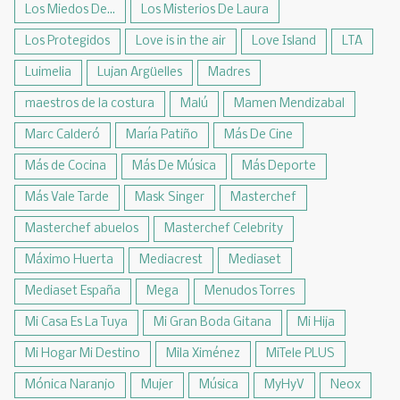
Los Miedos De...
Los Misterios De Laura
Los Protegidos
Love is in the air
Love Island
LTA
Luimelia
Lujan Argüelles
Madres
maestros de la costura
Malú
Mamen Mendizabal
Marc Calderó
María Patiño
Más De Cine
Más de Cocina
Más De Música
Más Deporte
Más Vale Tarde
Mask Singer
Masterchef
Masterchef abuelos
Masterchef Celebrity
Máximo Huerta
Mediacrest
Mediaset
Mediaset España
Mega
Menudos Torres
Mi Casa Es La Tuya
Mi Gran Boda Gitana
Mi Hija
Mi Hogar Mi Destino
Mila Ximénez
MiTele PLUS
Mónica Naranjo
Mujer
Música
MyHyV
Neox