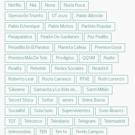
Netflix
Nia
Nova
Nuria Roca
Operación Triunfo
OT 2020
Pablo Alborán
Pablo Echenique
Pablo Motos
Partido Popular
Pasapalabra
Pasión De Gavilanes
Paz Padilla
Pesadilla En El Paraiso
Planeta Calleja
Premios Goya
Premios Más De Tele
Prodigios
QQSM
Radio
Reality
Rebelde
Redes Sociales
Resistiré
Roberto Leal
Rocío Carrasco
RTVE
Ruth Lorenzo
Sálvame
Samanta y La Vida de...
Santi Millán
Secret Story
Señor
series
Shine Iberia
Socialité
Sola/solo
Supervivientes
Suso Álvarez
TDT
Telecinco
Telediario
Telegram
Telemadrid
telenovelas
TEN
Ten tv
Terelu Campos