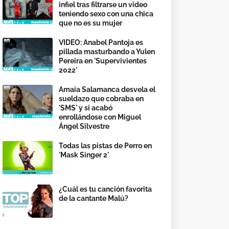
infiel tras filtrarse un video
teniendo sexo con una chica
que no es su mujer
VIDEO: Anabel Pantoja es
pillada masturbando a Yulen
Pereira en 'Supervivientes
2022'
Amaia Salamanca desvela el
sueldazo que cobraba en
'SMS' y si acabó
enrollándose con Miguel
Ángel Silvestre
Todas las pistas de Perro en
'Mask Singer 2'
¿Cuál es tu canción favorita
de la cantante Malú?