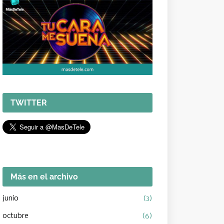
TWITTER
Más en el archivo
junio
(3)
octubre
(6)