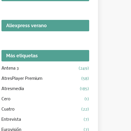
Aliexpress verano
Más etiquetas
Antena 3
(249)
AtresPlayer Premium
(58)
Atresmedia
(185)
Cero
(1)
Cuatro
(22)
Entrevista
(7)
Eurovisión
(7)