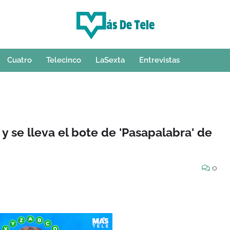
Cuatro
Telecinco
LaSexta
Entrevistas
 y se lleva el bote de 'Pasapalabra' de
0