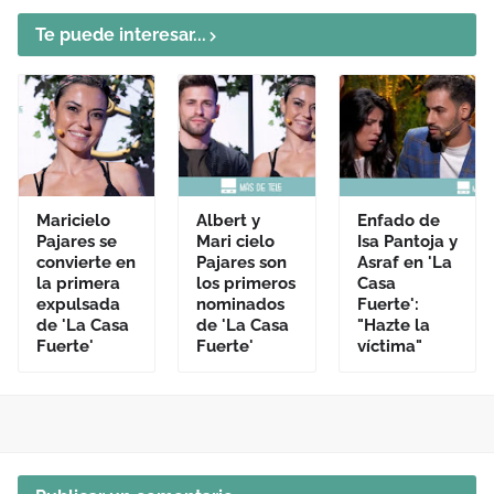
Te puede interesar...
Maricielo
Albert y
Enfado de
Pajares se
Mari cielo
Isa Pantoja y
convierte en
Pajares son
Asraf en 'La
la primera
los primeros
Casa
expulsada
nominados
Fuerte':
de 'La Casa
de 'La Casa
"Hazte la
Fuerte'
Fuerte'
víctima"