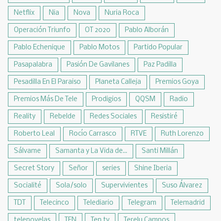
Netflix
Nia
Nova
Nuria Roca
Operación Triunfo
OT 2020
Pablo Alborán
Pablo Echenique
Pablo Motos
Partido Popular
Pasapalabra
Pasión De Gavilanes
Paz Padilla
Pesadilla En El Paraiso
Planeta Calleja
Premios Goya
Premios Más De Tele
Prodigios
QQSM
Radio
Reality
Rebelde
Redes Sociales
Resistiré
Roberto Leal
Rocío Carrasco
RTVE
Ruth Lorenzo
Sálvame
Samanta y La Vida de...
Santi Millán
Secret Story
Señor
series
Shine Iberia
Socialité
Sola/solo
Supervivientes
Suso Álvarez
TDT
Telecinco
Telediario
Telegram
Telemadrid
telenovelas
TEN
Ten tv
Terelu Campos