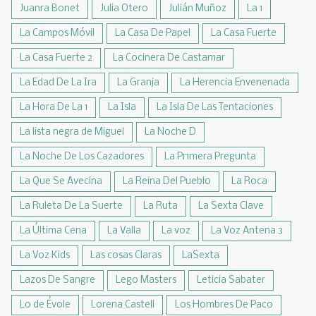
Juanra Bonet
Julia Otero
Julián Muñoz
La 1
La Campos Móvil
La Casa De Papel
La Casa Fuerte
La Casa Fuerte 2
La Cocinera De Castamar
La Edad De La Ira
La Granja
La Herencia Envenenada
La Hora De La 1
La Isla
La Isla De Las Tentaciones
La lista negra de Miguel
La Noche D
La Noche De Los Cazadores
La Pr1mera Pregunta
La Que Se Avecina
La Reina Del Pueblo
La Roca
La Ruleta De La Suerte
La Ruta
La Sexta Clave
La Última Cena
La Valla
La voz
La Voz Antena 3
La Voz Kids
Las cosas Claras
LaSexta
Lazos De Sangre
Lego Masters
Leticia Sabater
Lo de Évole
Lorena Castell
Los Hombres De Paco