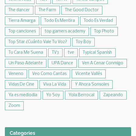
The dancer
The Farm
The Good Doctor
Tierra Amarga
Todo Es Mentira
Todo Es Verdad
Top canciones
top gamers academy
Top Photo
Top Star ¿Cuánto Vale Tu Voz?
Toy Boy
Tu Cara Me Suena
TV3
tve
Typical Spanish
Un Paso Adelante
UPA Dance
Ven A Cenar Conmigo
Veneno
Veo Como Cantas
Vicente Vallés
Vidas De Cine
Viva La Vida
Y Ahora Sonsoles
Ya es mediodia
Yo Soy
Yola Berrocal
Zapeando
Zoom
Categories