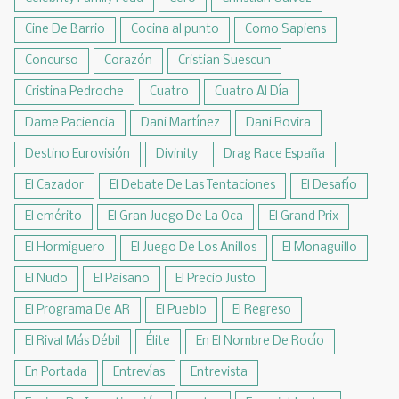
Cine De Barrio
Cocina al punto
Como Sapiens
Concurso
Corazón
Cristian Suescun
Cristina Pedroche
Cuatro
Cuatro Al Día
Dame Paciencia
Dani Martínez
Dani Rovira
Destino Eurovisión
Divinity
Drag Race España
El Cazador
El Debate De Las Tentaciones
El Desafío
El emérito
El Gran Juego De La Oca
El Grand Prix
El Hormiguero
El Juego De Los Anillos
El Monaguillo
El Nudo
El Paisano
El Precio Justo
El Programa De AR
El Pueblo
El Regreso
El Rival Más Débil
Élite
En El Nombre De Rocío
En Portada
Entrevías
Entrevista