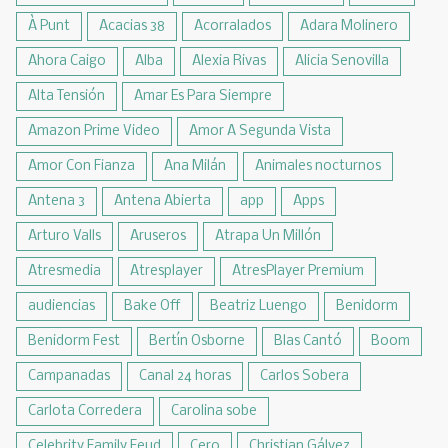
À Punt
Acacias 38
Acorralados
Adara Molinero
Ahora Caigo
Alba
Alexia Rivas
Alicia Senovilla
Alta Tensión
Amar Es Para Siempre
Amazon Prime Video
Amor A Segunda Vista
Amor Con Fianza
Ana Milán
Animales nocturnos
Antena 3
Antena Abierta
app
Apps
Arturo Valls
Aruseros
Atrapa Un Millón
Atresmedia
Atresplayer
AtresPlayer Premium
audiencias
Bake Off
Beatriz Luengo
Benidorm
Benidorm Fest
Bertín Osborne
Blas Cantó
Boom
Campanadas
Canal 24 horas
Carlos Sobera
Carlota Corredera
Carolina sobe
Celebrity Family Feud
Cero
Christian Gálvez