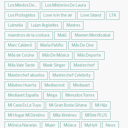
Los Miedos De...
Los Misterios De Laura
Los Protegidos
Love is in the air
Love Island
LTA
Luimelia
Lujan Argüelles
Madres
maestros de la costura
Malú
Mamen Mendizabal
Marc Calderó
María Patiño
Más De Cine
Más de Cocina
Más De Música
Más Deporte
Más Vale Tarde
Mask Singer
Masterchef
Masterchef abuelos
Masterchef Celebrity
Máximo Huerta
Mediacrest
Mediaset
Mediaset España
Mega
Menudos Torres
Mi Casa Es La Tuya
Mi Gran Boda Gitana
Mi Hija
Mi Hogar Mi Destino
Mila Ximénez
MiTele PLUS
Mónica Naranjo
Mujer
Música
MyHyV
Neox