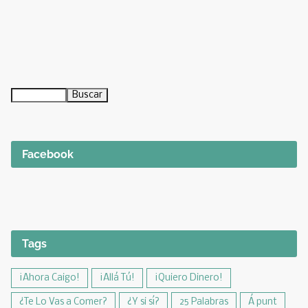
Facebook
Tags
¡Ahora Caigo!
¡Allá Tú!
¡Quiero Dinero!
¿Te Lo Vas a Comer?
¿Y si sí?
25 Palabras
Á punt