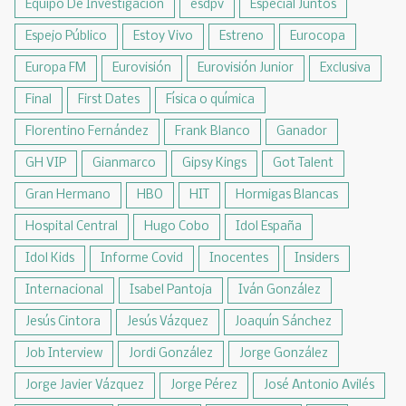
Equipo De Investigación
esdpv
Especial Juntos
Espejo Público
Estoy Vivo
Estreno
Eurocopa
Europa FM
Eurovisión
Eurovisión Junior
Exclusiva
Final
First Dates
Física o química
Florentino Fernández
Frank Blanco
Ganador
GH VIP
Gianmarco
Gipsy Kings
Got Talent
Gran Hermano
HBO
HIT
Hormigas Blancas
Hospital Central
Hugo Cobo
Idol España
Idol Kids
Informe Covid
Inocentes
Insiders
Internacional
Isabel Pantoja
Iván González
Jesús Cintora
Jesús Vázquez
Joaquín Sánchez
Job Interview
Jordi González
Jorge González
Jorge Javier Vázquez
Jorge Pérez
José Antonio Avilés