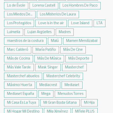
Lo de Évole
Lorena Castell
Los Hombres De Paco
Los Miedos De...
Los Misterios De Laura
Los Protegidos
Love is in the air
Love Island
LTA
Luimelia
Lujan Argüelles
Madres
maestros de la costura
Malú
Mamen Mendizabal
Marc Calderó
María Patiño
Más De Cine
Más de Cocina
Más De Música
Más Deporte
Más Vale Tarde
Mask Singer
Masterchef
Masterchef abuelos
Masterchef Celebrity
Máximo Huerta
Mediacrest
Mediaset
Mediaset España
Mega
Menudos Torres
Mi Casa Es La Tuya
Mi Gran Boda Gitana
Mi Hija
Mi Hogar Mi Destino
Mila Ximénez
MiTele PLUS