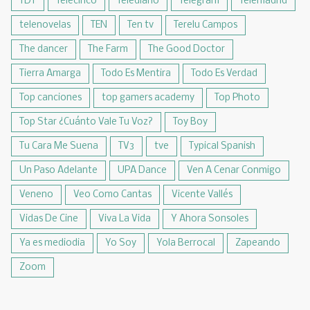
TDT
Telecinco
Telediario
Telegram
Telemadrid
telenovelas
TEN
Ten tv
Terelu Campos
The dancer
The Farm
The Good Doctor
Tierra Amarga
Todo Es Mentira
Todo Es Verdad
Top canciones
top gamers academy
Top Photo
Top Star ¿Cuánto Vale Tu Voz?
Toy Boy
Tu Cara Me Suena
TV3
tve
Typical Spanish
Un Paso Adelante
UPA Dance
Ven A Cenar Conmigo
Veneno
Veo Como Cantas
Vicente Vallés
Vidas De Cine
Viva La Vida
Y Ahora Sonsoles
Ya es mediodia
Yo Soy
Yola Berrocal
Zapeando
Zoom