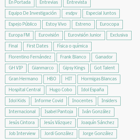
En Portada
Entrevías
Entrevista
Equipo De Investigación
esdpv
Especial Juntos
Espejo Público
Estoy Vivo
Estreno
Eurocopa
Europa FM
Eurovisión
Eurovisión Junior
Exclusiva
Final
First Dates
Física o química
Florentino Fernández
Frank Blanco
Ganador
GH VIP
Gianmarco
Gipsy Kings
Got Talent
Gran Hermano
HBO
HIT
Hormigas Blancas
Hospital Central
Hugo Cobo
Idol España
Idol Kids
Informe Covid
Inocentes
Insiders
Internacional
Isabel Pantoja
Iván González
Jesús Cintora
Jesús Vázquez
Joaquín Sánchez
Job Interview
Jordi González
Jorge González