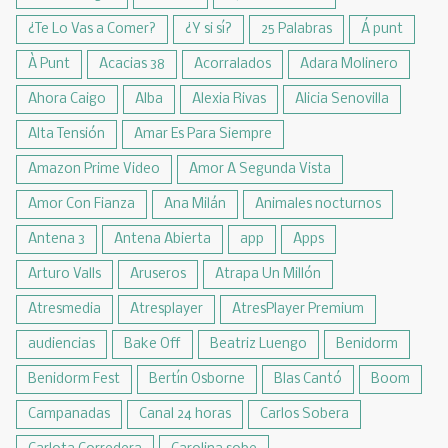
¿Te Lo Vas a Comer?
¿Y si sí?
25 Palabras
Á punt
À Punt
Acacias 38
Acorralados
Adara Molinero
Ahora Caigo
Alba
Alexia Rivas
Alicia Senovilla
Alta Tensión
Amar Es Para Siempre
Amazon Prime Video
Amor A Segunda Vista
Amor Con Fianza
Ana Milán
Animales nocturnos
Antena 3
Antena Abierta
app
Apps
Arturo Valls
Aruseros
Atrapa Un Millón
Atresmedia
Atresplayer
AtresPlayer Premium
audiencias
Bake Off
Beatriz Luengo
Benidorm
Benidorm Fest
Bertín Osborne
Blas Cantó
Boom
Campanadas
Canal 24 horas
Carlos Sobera