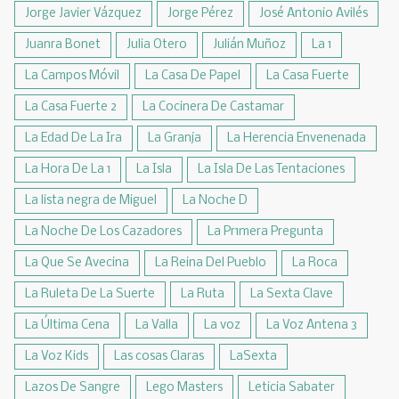
Jorge Javier Vázquez
Jorge Pérez
José Antonio Avilés
Juanra Bonet
Julia Otero
Julián Muñoz
La 1
La Campos Móvil
La Casa De Papel
La Casa Fuerte
La Casa Fuerte 2
La Cocinera De Castamar
La Edad De La Ira
La Granja
La Herencia Envenenada
La Hora De La 1
La Isla
La Isla De Las Tentaciones
La lista negra de Miguel
La Noche D
La Noche De Los Cazadores
La Pr1mera Pregunta
La Que Se Avecina
La Reina Del Pueblo
La Roca
La Ruleta De La Suerte
La Ruta
La Sexta Clave
La Última Cena
La Valla
La voz
La Voz Antena 3
La Voz Kids
Las cosas Claras
LaSexta
Lazos De Sangre
Lego Masters
Leticia Sabater