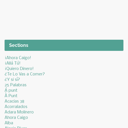
Sections
¡Ahora Caigo!
¡Allá Tú!
¡Quiero Dinero!
¿Te Lo Vas a Comer?
¿Y si sí?
25 Palabras
Á punt
À Punt
Acacias 38
Acorralados
Adara Molinero
Ahora Caigo
Alba