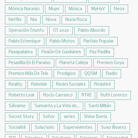
Mónica Naranjo
Mujer
Música
MyHyV
Neox
Netflix
Nia
Nova
Nuria Roca
Operación Triunfo
OT 2020
Pablo Alborán
Pablo Echenique
Pablo Motos
Partido Popular
Pasapalabra
Pasión De Gavilanes
Paz Padilla
Pesadilla En El Paraiso
Planeta Calleja
Premios Goya
Premios Más De Tele
Prodigios
QQSM
Radio
Reality
Rebelde
Redes Sociales
Resistiré
Roberto Leal
Rocío Carrasco
RTVE
Ruth Lorenzo
Sálvame
Samanta y La Vida de...
Santi Millán
Secret Story
Señor
series
Shine Iberia
Socialité
Sola/solo
Supervivientes
Suso Álvarez