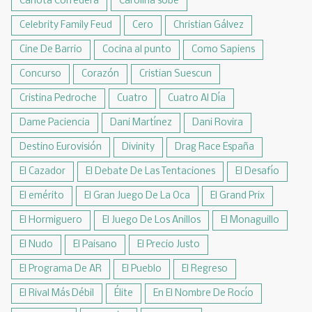
Carlota Corredera
Carolina sobe
Celebrity Family Feud
Cero
Christian Gálvez
Cine De Barrio
Cocina al punto
Como Sapiens
Concurso
Corazón
Cristian Suescun
Cristina Pedroche
Cuatro
Cuatro Al Día
Dame Paciencia
Dani Martínez
Dani Rovira
Destino Eurovisión
Divinity
Drag Race España
El Cazador
El Debate De Las Tentaciones
El Desafío
El emérito
El Gran Juego De La Oca
El Grand Prix
El Hormiguero
El Juego De Los Anillos
El Monaguillo
El Nudo
El Paisano
El Precio Justo
El Programa De AR
El Pueblo
El Regreso
El Rival Más Débil
Élite
En El Nombre De Rocío