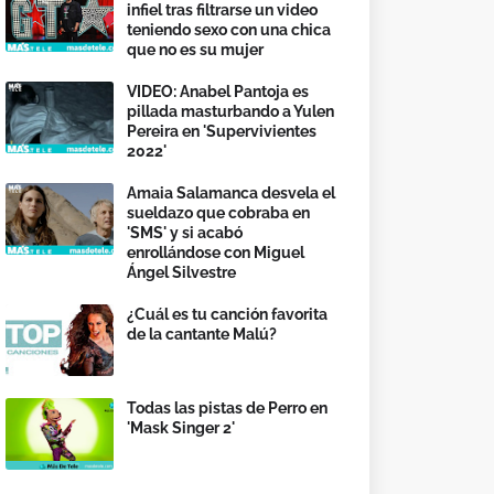
infiel tras filtrarse un video
teniendo sexo con una chica
que no es su mujer
VIDEO: Anabel Pantoja es
pillada masturbando a Yulen
Pereira en 'Supervivientes
2022'
Amaia Salamanca desvela el
sueldazo que cobraba en
'SMS' y si acabó
enrollándose con Miguel
Ángel Silvestre
¿Cuál es tu canción favorita
de la cantante Malú?
Todas las pistas de Perro en
'Mask Singer 2'