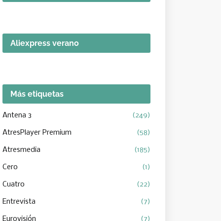
Aliexpress verano
Más etiquetas
Antena 3
(249)
AtresPlayer Premium
(58)
Atresmedia
(185)
Cero
(1)
Cuatro
(22)
Entrevista
(7)
Eurovisión
(7)