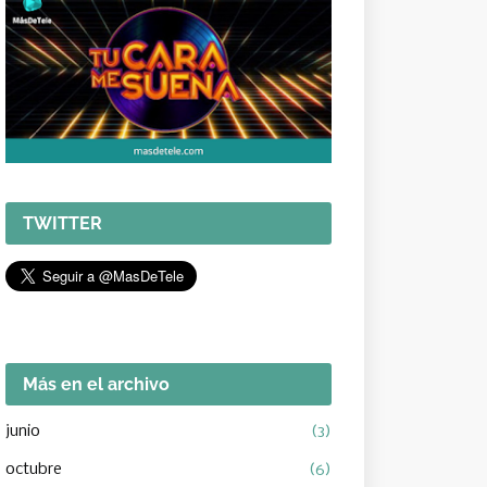
TWITTER
Más en el archivo
junio
(3)
octubre
(6)