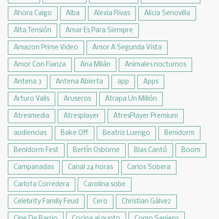
Ahora Caigo
Alba
Alexia Rivas
Alicia Senovilla
Alta Tensión
Amar Es Para Siempre
Amazon Prime Video
Amor A Segunda Vista
Amor Con Fianza
Ana Milán
Animales nocturnos
Antena 3
Antena Abierta
app
Apps
Arturo Valls
Aruseros
Atrapa Un Millón
Atresmedia
Atresplayer
AtresPlayer Premium
audiencias
Bake Off
Beatriz Luengo
Benidorm
Benidorm Fest
Bertín Osborne
Blas Cantó
Boom
Campanadas
Canal 24 horas
Carlos Sobera
Carlota Corredera
Carolina sobe
Celebrity Family Feud
Cero
Christian Gálvez
Cine De Barrio
Cocina al punto
Como Sapiens