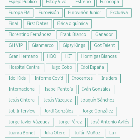
Espejo Público
Estoy Vivo
Estreno
Eurocopa
Europa FM
Eurovisión
Eurovisión Junior
Exclusiva
Final
First Dates
Física o química
Florentino Fernández
Frank Blanco
Ganador
GH VIP
Gianmarco
Gipsy Kings
Got Talent
Gran Hermano
HBO
HIT
Hormigas Blancas
Hospital Central
Hugo Cobo
Idol España
Idol Kids
Informe Covid
Inocentes
Insiders
Internacional
Isabel Pantoja
Iván González
Jesús Cintora
Jesús Vázquez
Joaquín Sánchez
Job Interview
Jordi González
Jorge González
Jorge Javier Vázquez
Jorge Pérez
José Antonio Avilés
Juanra Bonet
Julia Otero
Julián Muñoz
La 1