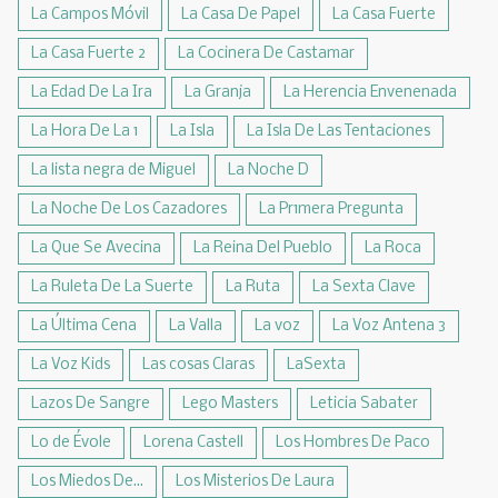
La Campos Móvil
La Casa De Papel
La Casa Fuerte
La Casa Fuerte 2
La Cocinera De Castamar
La Edad De La Ira
La Granja
La Herencia Envenenada
La Hora De La 1
La Isla
La Isla De Las Tentaciones
La lista negra de Miguel
La Noche D
La Noche De Los Cazadores
La Pr1mera Pregunta
La Que Se Avecina
La Reina Del Pueblo
La Roca
La Ruleta De La Suerte
La Ruta
La Sexta Clave
La Última Cena
La Valla
La voz
La Voz Antena 3
La Voz Kids
Las cosas Claras
LaSexta
Lazos De Sangre
Lego Masters
Leticia Sabater
Lo de Évole
Lorena Castell
Los Hombres De Paco
Los Miedos De...
Los Misterios De Laura