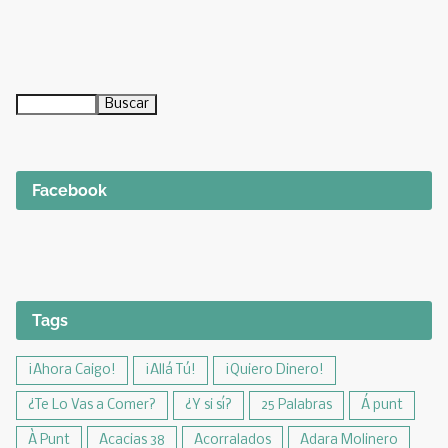
Facebook
Tags
¡Ahora Caigo!
¡Allá Tú!
¡Quiero Dinero!
¿Te Lo Vas a Comer?
¿Y si sí?
25 Palabras
Á punt
À Punt
Acacias 38
Acorralados
Adara Molinero