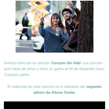
Ambos estrenan la canción
'Corazón Sin Vida'
una canción
que habla de amor y hace un guiño al hit de Alejandro Sanz,
'Corazón partio'.
El videoclip de esta canción es el adelanto del
segundo
albúm de Aitana Ocaña.