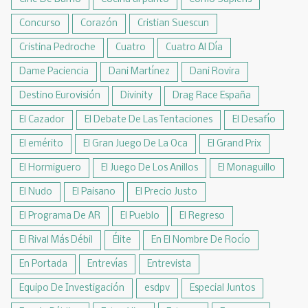
Concurso
Corazón
Cristian Suescun
Cristina Pedroche
Cuatro
Cuatro Al Día
Dame Paciencia
Dani Martínez
Dani Rovira
Destino Eurovisión
Divinity
Drag Race España
El Cazador
El Debate De Las Tentaciones
El Desafío
El emérito
El Gran Juego De La Oca
El Grand Prix
El Hormiguero
El Juego De Los Anillos
El Monaguillo
El Nudo
El Paisano
El Precio Justo
El Programa De AR
El Pueblo
El Regreso
El Rival Más Débil
Élite
En El Nombre De Rocío
En Portada
Entrevías
Entrevista
Equipo De Investigación
esdpv
Especial Juntos