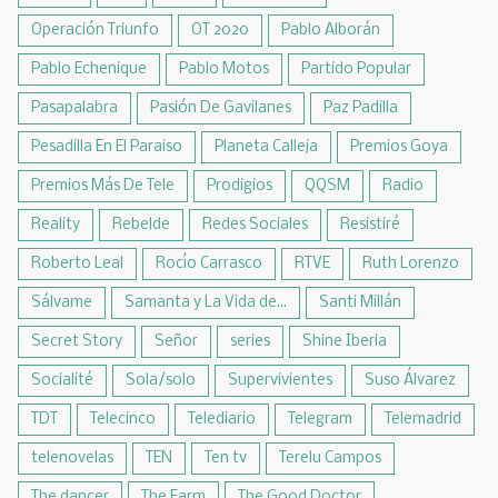
Operación Triunfo
OT 2020
Pablo Alborán
Pablo Echenique
Pablo Motos
Partido Popular
Pasapalabra
Pasión De Gavilanes
Paz Padilla
Pesadilla En El Paraiso
Planeta Calleja
Premios Goya
Premios Más De Tele
Prodigios
QQSM
Radio
Reality
Rebelde
Redes Sociales
Resistiré
Roberto Leal
Rocío Carrasco
RTVE
Ruth Lorenzo
Sálvame
Samanta y La Vida de...
Santi Millán
Secret Story
Señor
series
Shine Iberia
Socialité
Sola/solo
Supervivientes
Suso Álvarez
TDT
Telecinco
Telediario
Telegram
Telemadrid
telenovelas
TEN
Ten tv
Terelu Campos
The dancer
The Farm
The Good Doctor