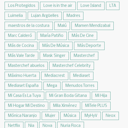
Los Protegidos
Love is in the air
Love Island
LTA
Luimelia
Lujan Argüelles
Madres
maestros de la costura
Malú
Mamen Mendizabal
Marc Calderó
María Patiño
Más De Cine
Más de Cocina
Más De Música
Más Deporte
Más Vale Tarde
Mask Singer
Masterchef
Masterchef abuelos
Masterchef Celebrity
Máximo Huerta
Mediacrest
Mediaset
Mediaset España
Mega
Menudos Torres
Mi Casa Es La Tuya
Mi Gran Boda Gitana
Mi Hija
Mi Hogar Mi Destino
Mila Ximénez
MiTele PLUS
Mónica Naranjo
Mujer
Música
MyHyV
Neox
Netflix
Nia
Nova
Nuria Roca