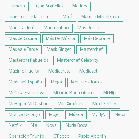
Luimelia
Lujan Argüelles
Madres
maestros de la costura
Malú
Mamen Mendizabal
Marc Calderó
María Patiño
Más De Cine
Más de Cocina
Más De Música
Más Deporte
Más Vale Tarde
Mask Singer
Masterchef
Masterchef abuelos
Masterchef Celebrity
Máximo Huerta
Mediacrest
Mediaset
Mediaset España
Mega
Menudos Torres
Mi Casa Es La Tuya
Mi Gran Boda Gitana
Mi Hija
Mi Hogar Mi Destino
Mila Ximénez
MiTele PLUS
Mónica Naranjo
Mujer
Música
MyHyV
Neox
Netflix
Nia
Nova
Nuria Roca
Operación Triunfo
OT 2020
Pablo Alborán