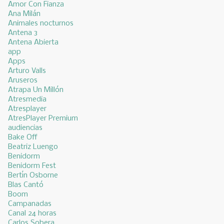
Amor Con Fianza
Ana Milán
Animales nocturnos
Antena 3
Antena Abierta
app
Apps
Arturo Valls
Aruseros
Atrapa Un Millón
Atresmedia
Atresplayer
AtresPlayer Premium
audiencias
Bake Off
Beatriz Luengo
Benidorm
Benidorm Fest
Bertín Osborne
Blas Cantó
Boom
Campanadas
Canal 24 horas
Carlos Sobera