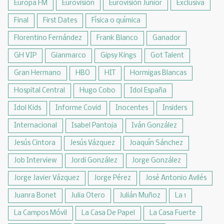
Europa FM
Eurovisión
Eurovisión Junior
Exclusiva
Final
First Dates
Física o química
Florentino Fernández
Frank Blanco
Ganador
GH VIP
Gianmarco
Gipsy Kings
Got Talent
Gran Hermano
HBO
HIT
Hormigas Blancas
Hospital Central
Hugo Cobo
Idol España
Idol Kids
Informe Covid
Inocentes
Insiders
Internacional
Isabel Pantoja
Iván González
Jesús Cintora
Jesús Vázquez
Joaquín Sánchez
Job Interview
Jordi González
Jorge González
Jorge Javier Vázquez
Jorge Pérez
José Antonio Avilés
Juanra Bonet
Julia Otero
Julián Muñoz
La 1
La Campos Móvil
La Casa De Papel
La Casa Fuerte