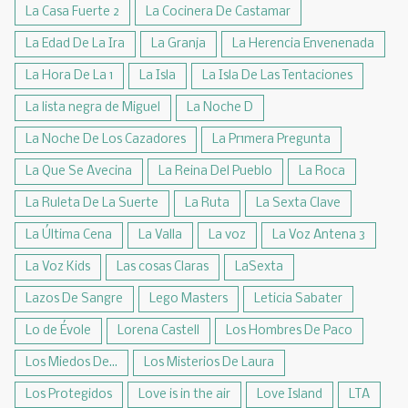
La Casa Fuerte 2
La Cocinera De Castamar
La Edad De La Ira
La Granja
La Herencia Envenenada
La Hora De La 1
La Isla
La Isla De Las Tentaciones
La lista negra de Miguel
La Noche D
La Noche De Los Cazadores
La Pr1mera Pregunta
La Que Se Avecina
La Reina Del Pueblo
La Roca
La Ruleta De La Suerte
La Ruta
La Sexta Clave
La Última Cena
La Valla
La voz
La Voz Antena 3
La Voz Kids
Las cosas Claras
LaSexta
Lazos De Sangre
Lego Masters
Leticia Sabater
Lo de Évole
Lorena Castell
Los Hombres De Paco
Los Miedos De...
Los Misterios De Laura
Los Protegidos
Love is in the air
Love Island
LTA