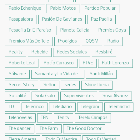
Pablo Echenique
Pablo Motos
Partido Popular
Pasapalabra
Pasión De Gavilanes
Paz Padilla
Pesadilla En El Paraiso
Planeta Calleja
Premios Goya
Premios Más De Tele
Prodigios
QQSM
Radio
Reality
Rebelde
Redes Sociales
Resistiré
Roberto Leal
Rocío Carrasco
RTVE
Ruth Lorenzo
Sálvame
Samanta y La Vida de...
Santi Millán
Secret Story
Señor
series
Shine Iberia
Socialité
Sola/solo
Supervivientes
Suso Álvarez
TDT
Telecinco
Telediario
Telegram
Telemadrid
telenovelas
TEN
Ten tv
Terelu Campos
The dancer
The Farm
The Good Doctor
Tierra Amarga
Todo Es Mentira
Todo Es Verdad