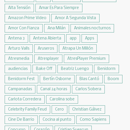
Alta Tensión
Amar Es Para Siempre
Amazon Prime Video
Amor A Segunda Vista
Amor Con Fianza
Ana Milán
Animales nocturnos
Antena 3
Antena Abierta
app
Apps
Arturo Valls
Aruseros
Atrapa Un Millón
Atresmedia
Atresplayer
AtresPlayer Premium
audiencias
Bake Off
Beatriz Luengo
Benidorm
Benidorm Fest
Bertín Osborne
Blas Cantó
Boom
Campanadas
Canal 24 horas
Carlos Sobera
Carlota Corredera
Carolina sobe
Celebrity Family Feud
Cero
Christian Gálvez
Cine De Barrio
Cocina al punto
Como Sapiens
Concurso
Corazón
Cristian Suescun