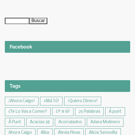
Facebook
Tags
¡Ahora Caigo!
¡Allá Tú!
¡Quiero Dinero!
¿Te Lo Vas a Comer?
¿Y si sí?
25 Palabras
Á punt
À Punt
Acacias 38
Acorralados
Adara Molinero
Ahora Caigo
Alba
Alexia Rivas
Alicia Senovilla