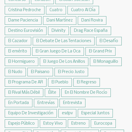
Cristina Pedroche
Cuatro
Cuatro Al Día
Dame Paciencia
Dani Martínez
Dani Rovira
Destino Eurovisión
Divinity
Drag Race España
El Cazador
El Debate De Las Tentaciones
El Desafío
El emérito
El Gran Juego De La Oca
El Grand Prix
El Hormiguero
El Juego De Los Anillos
El Monaguillo
El Nudo
El Paisano
El Precio Justo
El Programa De AR
El Pueblo
El Regreso
El Rival Más Débil
Élite
En El Nombre De Rocío
En Portada
Entrevías
Entrevista
Equipo De Investigación
esdpv
Especial Juntos
Espejo Público
Estoy Vivo
Estreno
Eurocopa