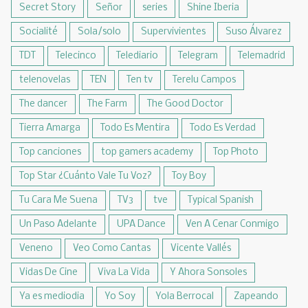
Secret Story
Señor
series
Shine Iberia
Socialité
Sola/solo
Supervivientes
Suso Álvarez
TDT
Telecinco
Telediario
Telegram
Telemadrid
telenovelas
TEN
Ten tv
Terelu Campos
The dancer
The Farm
The Good Doctor
Tierra Amarga
Todo Es Mentira
Todo Es Verdad
Top canciones
top gamers academy
Top Photo
Top Star ¿Cuánto Vale Tu Voz?
Toy Boy
Tu Cara Me Suena
TV3
tve
Typical Spanish
Un Paso Adelante
UPA Dance
Ven A Cenar Conmigo
Veneno
Veo Como Cantas
Vicente Vallés
Vidas De Cine
Viva La Vida
Y Ahora Sonsoles
Ya es mediodia
Yo Soy
Yola Berrocal
Zapeando