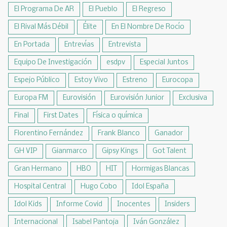
El Programa De AR
El Pueblo
El Regreso
El Rival Más Débil
Élite
En El Nombre De Rocío
En Portada
Entrevías
Entrevista
Equipo De Investigación
esdpv
Especial Juntos
Espejo Público
Estoy Vivo
Estreno
Eurocopa
Europa FM
Eurovisión
Eurovisión Junior
Exclusiva
Final
First Dates
Física o química
Florentino Fernández
Frank Blanco
Ganador
GH VIP
Gianmarco
Gipsy Kings
Got Talent
Gran Hermano
HBO
HIT
Hormigas Blancas
Hospital Central
Hugo Cobo
Idol España
Idol Kids
Informe Covid
Inocentes
Insiders
Internacional
Isabel Pantoja
Iván González