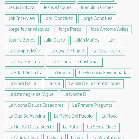
Jesús Cintora
Jesús Vázquez
Joaquín Sánchez
Job Interview
Jordi González
Jorge González
Jorge Javier Vázquez
Jorge Pérez
José Antonio Avilés
Juanra Bonet
Julia Otero
Julián Muñoz
La 1
La Campos Móvil
La Casa De Papel
La Casa Fuerte
La Casa Fuerte 2
La Cocinera De Castamar
La Edad De La Ira
La Granja
La Herencia Envenenada
La Hora De La 1
La Isla
La Isla De Las Tentaciones
La lista negra de Miguel
La Noche D
La Noche De Los Cazadores
La Pr1mera Pregunta
La Que Se Avecina
La Reina Del Pueblo
La Roca
La Ruleta De La Suerte
La Ruta
La Sexta Clave
La Última Cena
La Valla
La voz
La Voz Antena 3