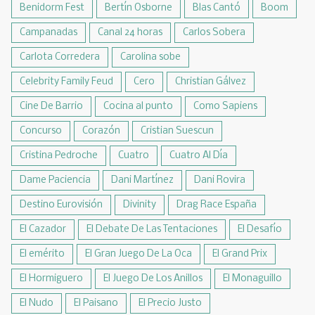
Benidorm Fest
Bertín Osborne
Blas Cantó
Boom
Campanadas
Canal 24 horas
Carlos Sobera
Carlota Corredera
Carolina sobe
Celebrity Family Feud
Cero
Christian Gálvez
Cine De Barrio
Cocina al punto
Como Sapiens
Concurso
Corazón
Cristian Suescun
Cristina Pedroche
Cuatro
Cuatro Al Día
Dame Paciencia
Dani Martínez
Dani Rovira
Destino Eurovisión
Divinity
Drag Race España
El Cazador
El Debate De Las Tentaciones
El Desafío
El emérito
El Gran Juego De La Oca
El Grand Prix
El Hormiguero
El Juego De Los Anillos
El Monaguillo
El Nudo
El Paisano
El Precio Justo