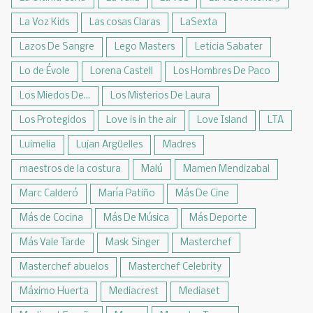
La Voz Kids
Las cosas Claras
LaSexta
Lazos De Sangre
Lego Masters
Leticia Sabater
Lo de Évole
Lorena Castell
Los Hombres De Paco
Los Miedos De...
Los Misterios De Laura
Los Protegidos
Love is in the air
Love Island
LTA
Luimelia
Lujan Argüelles
Madres
maestros de la costura
Malú
Mamen Mendizabal
Marc Calderó
María Patiño
Más De Cine
Más de Cocina
Más De Música
Más Deporte
Más Vale Tarde
Mask Singer
Masterchef
Masterchef abuelos
Masterchef Celebrity
Máximo Huerta
Mediacrest
Mediaset