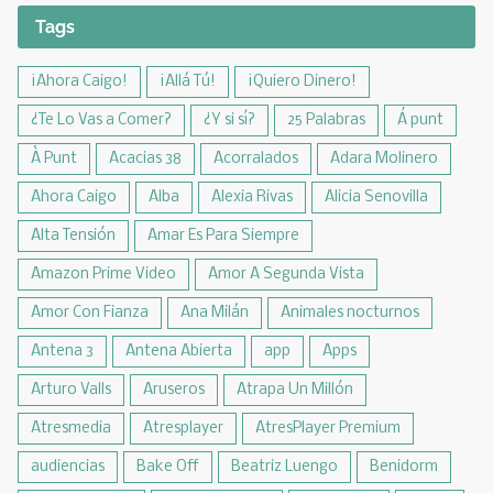
Tags
¡Ahora Caigo!
¡Allá Tú!
¡Quiero Dinero!
¿Te Lo Vas a Comer?
¿Y si sí?
25 Palabras
Á punt
À Punt
Acacias 38
Acorralados
Adara Molinero
Ahora Caigo
Alba
Alexia Rivas
Alicia Senovilla
Alta Tensión
Amar Es Para Siempre
Amazon Prime Video
Amor A Segunda Vista
Amor Con Fianza
Ana Milán
Animales nocturnos
Antena 3
Antena Abierta
app
Apps
Arturo Valls
Aruseros
Atrapa Un Millón
Atresmedia
Atresplayer
AtresPlayer Premium
audiencias
Bake Off
Beatriz Luengo
Benidorm