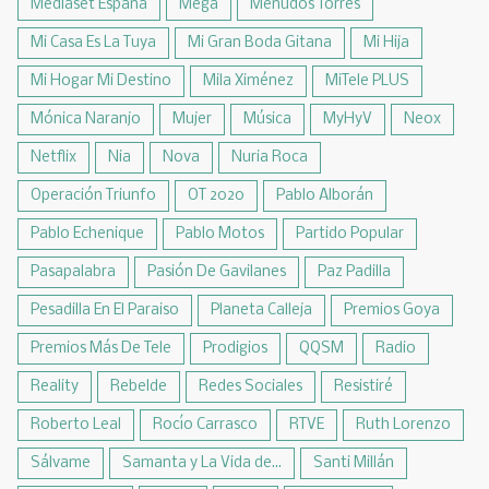
Mediaset España
Mega
Menudos Torres
Mi Casa Es La Tuya
Mi Gran Boda Gitana
Mi Hija
Mi Hogar Mi Destino
Mila Ximénez
MiTele PLUS
Mónica Naranjo
Mujer
Música
MyHyV
Neox
Netflix
Nia
Nova
Nuria Roca
Operación Triunfo
OT 2020
Pablo Alborán
Pablo Echenique
Pablo Motos
Partido Popular
Pasapalabra
Pasión De Gavilanes
Paz Padilla
Pesadilla En El Paraiso
Planeta Calleja
Premios Goya
Premios Más De Tele
Prodigios
QQSM
Radio
Reality
Rebelde
Redes Sociales
Resistiré
Roberto Leal
Rocío Carrasco
RTVE
Ruth Lorenzo
Sálvame
Samanta y La Vida de...
Santi Millán