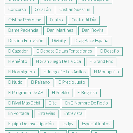
Concurso
Corazón
Cristian Suescun
Cristina Pedroche
Cuatro
Cuatro Al Día
Dame Paciencia
Dani Martínez
Dani Rovira
Destino Eurovisión
Divinity
Drag Race España
El Cazador
El Debate De Las Tentaciones
El Desafío
El emérito
El Gran Juego De La Oca
El Grand Prix
El Hormiguero
El Juego De Los Anillos
El Monaguillo
El Nudo
El Paisano
El Precio Justo
El Programa De AR
El Pueblo
El Regreso
El Rival Más Débil
Élite
En El Nombre De Rocío
En Portada
Entrevías
Entrevista
Equipo De Investigación
esdpv
Especial Juntos