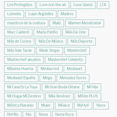
Los Protegidos
Love is in the air
Love Island
LTA
Luimelia
Lujan Argüelles
Madres
maestros de la costura
Malú
Mamen Mendizabal
Marc Calderó
María Patiño
Más De Cine
Más de Cocina
Más De Música
Más Deporte
Más Vale Tarde
Mask Singer
Masterchef
Masterchef abuelos
Masterchef Celebrity
Máximo Huerta
Mediacrest
Mediaset
Mediaset España
Mega
Menudos Torres
Mi Casa Es La Tuya
Mi Gran Boda Gitana
Mi Hija
Mi Hogar Mi Destino
Mila Ximénez
MiTele PLUS
Mónica Naranjo
Mujer
Música
MyHyV
Neox
Netflix
Nia
Nova
Nuria Roca