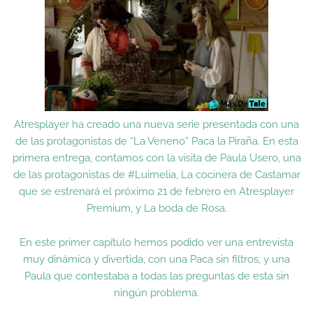
Atresplayer ha creado una nueva serie presentada con una
de las protagonistas de “La Veneno” Paca la Piraña. En esta
primera entrega, contamos con la visita de Paula Usero, una
de las protagonistas de #Luimelia, La cocinera de Castamar
que se estrenará el próximo 21 de febrero en Atresplayer
Premium, y La boda de Rosa.
En este primer capítulo hemos podido ver una entrevista
muy dinámica y divertida, con una Paca sin filtros, y una
Paula que contestaba a todas las preguntas de esta sin
ningún problema.