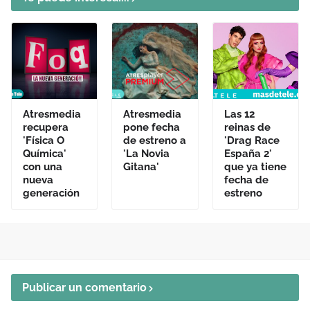
Atresmedia
Atresmedia
Las 12
recupera
pone fecha
reinas de
'Física O
de estreno a
'Drag Race
Química'
'La Novia
España 2'
con una
Gitana'
que ya tiene
nueva
fecha de
generación
estreno
Publicar un comentario