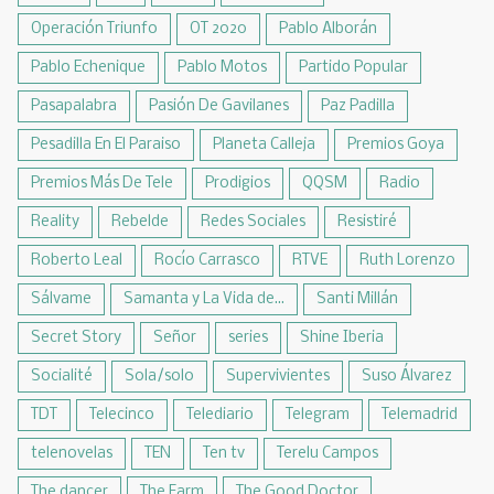
Operación Triunfo
OT 2020
Pablo Alborán
Pablo Echenique
Pablo Motos
Partido Popular
Pasapalabra
Pasión De Gavilanes
Paz Padilla
Pesadilla En El Paraiso
Planeta Calleja
Premios Goya
Premios Más De Tele
Prodigios
QQSM
Radio
Reality
Rebelde
Redes Sociales
Resistiré
Roberto Leal
Rocío Carrasco
RTVE
Ruth Lorenzo
Sálvame
Samanta y La Vida de...
Santi Millán
Secret Story
Señor
series
Shine Iberia
Socialité
Sola/solo
Supervivientes
Suso Álvarez
TDT
Telecinco
Telediario
Telegram
Telemadrid
telenovelas
TEN
Ten tv
Terelu Campos
The dancer
The Farm
The Good Doctor