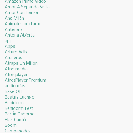
Amazon Prime Video
Amor A Segunda Vista
Amor Con Fianza
Ana Milán
Animales nocturnos
Antena 3
Antena Abierta
app
Apps
Arturo Valls
Aruseros
Atrapa Un Millón
Atresmedia
Atresplayer
AtresPlayer Premium
audiencias
Bake Off
Beatriz Luengo
Benidorm
Benidorm Fest
Bertín Osborne
Blas Cantó
Boom
Campanadas