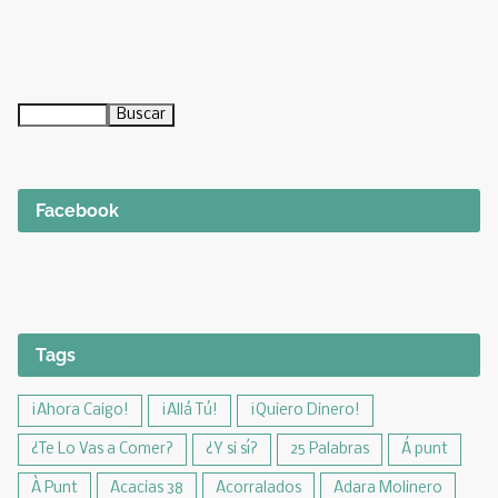
Facebook
Tags
¡Ahora Caigo!
¡Allá Tú!
¡Quiero Dinero!
¿Te Lo Vas a Comer?
¿Y si sí?
25 Palabras
Á punt
À Punt
Acacias 38
Acorralados
Adara Molinero