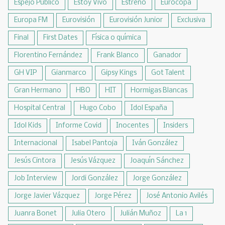
Espejo Público
Estoy Vivo
Estreno
Eurocopa
Europa FM
Eurovisión
Eurovisión Junior
Exclusiva
Final
First Dates
Física o química
Florentino Fernández
Frank Blanco
Ganador
GH VIP
Gianmarco
Gipsy Kings
Got Talent
Gran Hermano
HBO
HIT
Hormigas Blancas
Hospital Central
Hugo Cobo
Idol España
Idol Kids
Informe Covid
Inocentes
Insiders
Internacional
Isabel Pantoja
Iván González
Jesús Cintora
Jesús Vázquez
Joaquín Sánchez
Job Interview
Jordi González
Jorge González
Jorge Javier Vázquez
Jorge Pérez
José Antonio Avilés
Juanra Bonet
Julia Otero
Julián Muñoz
La 1