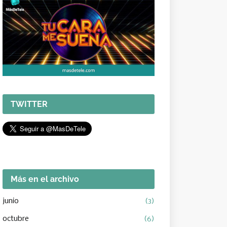
TWITTER
Más en el archivo
junio
(3)
octubre
(6)