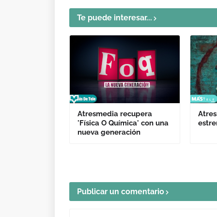
Te puede interesar...
Atresmedia recupera
Atre
'Física O Química' con una
estre
nueva generación
Publicar un comentario