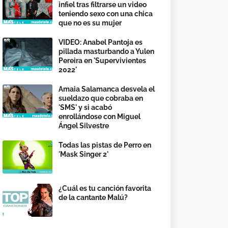
infiel tras filtrarse un video
teniendo sexo con una chica
que no es su mujer
VIDEO: Anabel Pantoja es
pillada masturbando a Yulen
Pereira en 'Supervivientes
2022'
Amaia Salamanca desvela el
sueldazo que cobraba en
'SMS' y si acabó
enrollándose con Miguel
Ángel Silvestre
Todas las pistas de Perro en
'Mask Singer 2'
¿Cuál es tu canción favorita
de la cantante Malú?