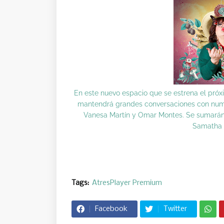
En este nuevo espacio que se estrena el pró
mantendrá grandes conversaciones con numer
Vanesa Martín y Omar Montes. Se sumarán el
Samatha H
Tags:
AtresPlayer Premium
Facebook
Twitter