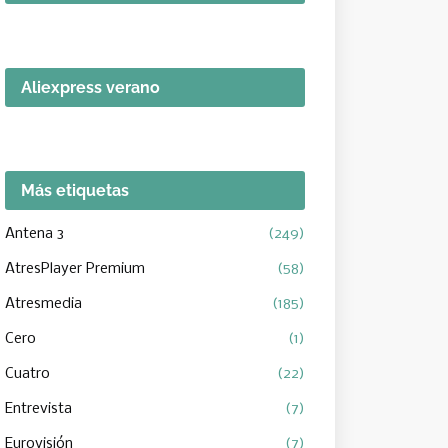
Aliexpress verano
Más etiquetas
Antena 3
(249)
AtresPlayer Premium
(58)
Atresmedia
(185)
Cero
(1)
Cuatro
(22)
Entrevista
(7)
Eurovisión
(7)