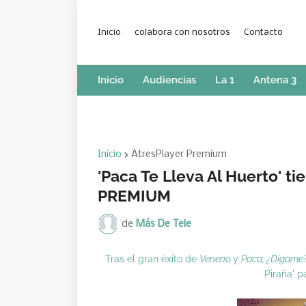
Inicio
colabora con nosotros
Contacto
Inicio
Audiencias
La 1
Antena 3
Inicio
AtresPlayer Premium
'Paca Te Lleva Al Huerto' t
PREMIUM
de
Más De Tele
Tras el gran éxito de
Veneno
y
Paca, ¿Dígame
Piraña' 