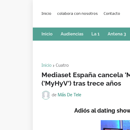
Inicio
colabora con nosotros
Contacto
Inicio
Audiencias
La 1
Antena 3
Inicio
Cuatro
Mediaset España cancela 'M
('MyHyV') tras trece años
de
Más De Tele
Adiós al dating show