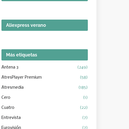
Aliexpress verano
Más etiquetas
Antena 3
(249)
AtresPlayer Premium
(58)
Atresmedia
(185)
Cero
(1)
Cuatro
(22)
Entrevista
(7)
Eurovisión
(7)