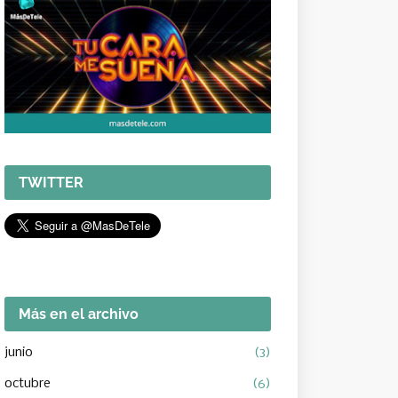
TWITTER
Más en el archivo
junio
(3)
octubre
(6)