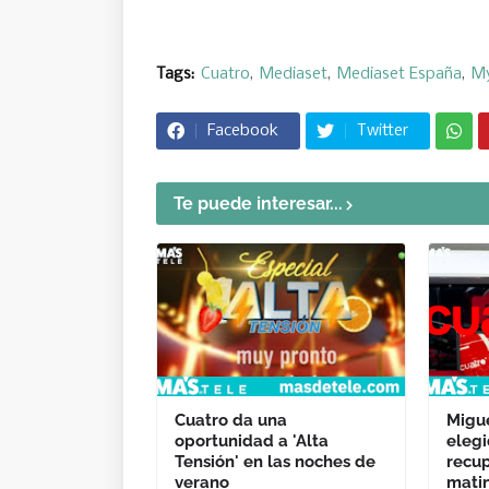
Tags:
Cuatro
Mediaset
Mediaset España
M
Facebook
Twitter
Te puede interesar...
Cuatro da una
Migue
oportunidad a 'Alta
eleg
Tensión' en las noches de
recup
verano
matin