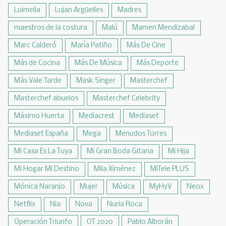
Luimelia
Lujan Argüelles
Madres
maestros de la costura
Malú
Mamen Mendizabal
Marc Calderó
María Patiño
Más De Cine
Más de Cocina
Más De Música
Más Deporte
Más Vale Tarde
Mask Singer
Masterchef
Masterchef abuelos
Masterchef Celebrity
Máximo Huerta
Mediacrest
Mediaset
Mediaset España
Mega
Menudos Torres
Mi Casa Es La Tuya
Mi Gran Boda Gitana
Mi Hija
Mi Hogar Mi Destino
Mila Ximénez
MiTele PLUS
Mónica Naranjo
Mujer
Música
MyHyV
Neox
Netflix
Nia
Nova
Nuria Roca
Operación Triunfo
OT 2020
Pablo Alborán