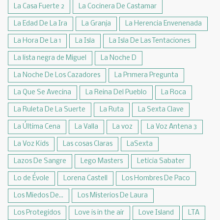
La Casa Fuerte 2
La Cocinera De Castamar
La Edad De La Ira
La Granja
La Herencia Envenenada
La Hora De La 1
La Isla
La Isla De Las Tentaciones
La lista negra de Miguel
La Noche D
La Noche De Los Cazadores
La Pr1mera Pregunta
La Que Se Avecina
La Reina Del Pueblo
La Roca
La Ruleta De La Suerte
La Ruta
La Sexta Clave
La Última Cena
La Valla
La voz
La Voz Antena 3
La Voz Kids
Las cosas Claras
LaSexta
Lazos De Sangre
Lego Masters
Leticia Sabater
Lo de Évole
Lorena Castell
Los Hombres De Paco
Los Miedos De...
Los Misterios De Laura
Los Protegidos
Love is in the air
Love Island
LTA