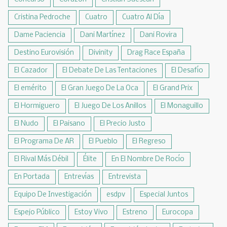
Cristina Pedroche
Cuatro
Cuatro Al Día
Dame Paciencia
Dani Martínez
Dani Rovira
Destino Eurovisión
Divinity
Drag Race España
El Cazador
El Debate De Las Tentaciones
El Desafío
El emérito
El Gran Juego De La Oca
El Grand Prix
El Hormiguero
El Juego De Los Anillos
El Monaguillo
El Nudo
El Paisano
El Precio Justo
El Programa De AR
El Pueblo
El Regreso
El Rival Más Débil
Élite
En El Nombre De Rocío
En Portada
Entrevías
Entrevista
Equipo De Investigación
esdpv
Especial Juntos
Espejo Público
Estoy Vivo
Estreno
Eurocopa