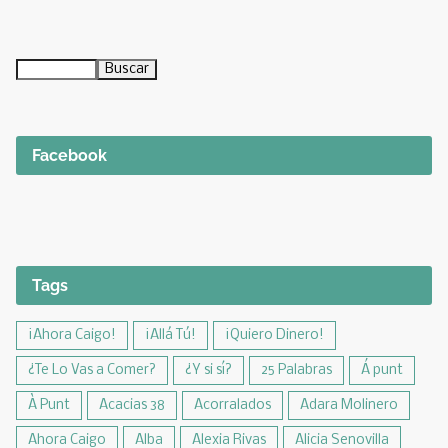
Facebook
Tags
¡Ahora Caigo!
¡Allá Tú!
¡Quiero Dinero!
¿Te Lo Vas a Comer?
¿Y si sí?
25 Palabras
Á punt
À Punt
Acacias 38
Acorralados
Adara Molinero
Ahora Caigo
Alba
Alexia Rivas
Alicia Senovilla