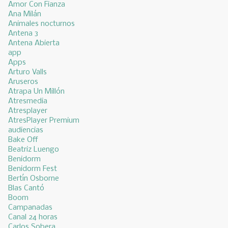
Amor Con Fianza
Ana Milán
Animales nocturnos
Antena 3
Antena Abierta
app
Apps
Arturo Valls
Aruseros
Atrapa Un Millón
Atresmedia
Atresplayer
AtresPlayer Premium
audiencias
Bake Off
Beatriz Luengo
Benidorm
Benidorm Fest
Bertín Osborne
Blas Cantó
Boom
Campanadas
Canal 24 horas
Carlos Sobera