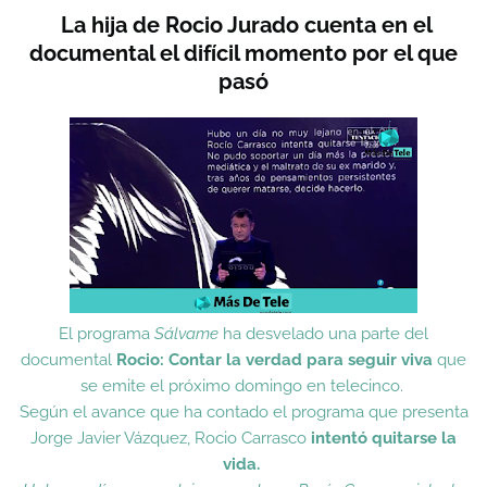
La hija de Rocio Jurado cuenta en el
documental el difícil momento por el que
pasó
El programa
Sálvame
ha desvelado una parte del
documental
Rocio: Contar la verdad para seguir viva
que
se emite el próximo
domingo en telecinco
.
Según el avance que ha contado el programa que presenta
Jorge Javier Vázquez, Rocio Carrasco
intentó quitarse la
vida.