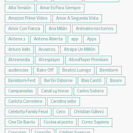
Alta Tensión
Amar Es Para Siempre
Amazon Prime Video
Amor A Segunda Vista
Amor Con Fianza
Ana Milán
Animales nocturnos
Antena 3
Antena Abierta
app
Apps
Arturo Valls
Aruseros
Atrapa Un Millón
Atresmedia
Atresplayer
AtresPlayer Premium
audiencias
Bake Off
Beatriz Luengo
Benidorm
Benidorm Fest
Bertín Osborne
Blas Cantó
Boom
Campanadas
Canal 24 horas
Carlos Sobera
Carlota Corredera
Carolina sobe
Celebrity Family Feud
Cero
Christian Gálvez
Cine De Barrio
Cocina al punto
Como Sapiens
Concurso
Corazón
Cristian Suescun