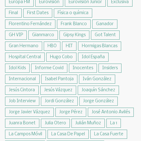
Europa FM
Eurovisión
Eurovisión Junior
Exclusiva
Final
First Dates
Física o química
Florentino Fernández
Frank Blanco
Ganador
GH VIP
Gianmarco
Gipsy Kings
Got Talent
Gran Hermano
HBO
HIT
Hormigas Blancas
Hospital Central
Hugo Cobo
Idol España
Idol Kids
Informe Covid
Inocentes
Insiders
Internacional
Isabel Pantoja
Iván González
Jesús Cintora
Jesús Vázquez
Joaquín Sánchez
Job Interview
Jordi González
Jorge González
Jorge Javier Vázquez
Jorge Pérez
José Antonio Avilés
Juanra Bonet
Julia Otero
Julián Muñoz
La 1
La Campos Móvil
La Casa De Papel
La Casa Fuerte