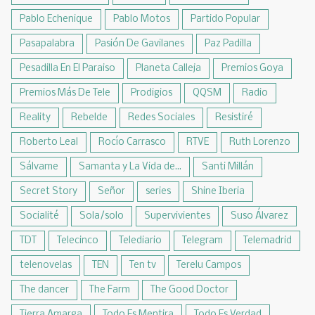
Pablo Echenique
Pablo Motos
Partido Popular
Pasapalabra
Pasión De Gavilanes
Paz Padilla
Pesadilla En El Paraiso
Planeta Calleja
Premios Goya
Premios Más De Tele
Prodigios
QQSM
Radio
Reality
Rebelde
Redes Sociales
Resistiré
Roberto Leal
Rocío Carrasco
RTVE
Ruth Lorenzo
Sálvame
Samanta y La Vida de...
Santi Millán
Secret Story
Señor
series
Shine Iberia
Socialité
Sola/solo
Supervivientes
Suso Álvarez
TDT
Telecinco
Telediario
Telegram
Telemadrid
telenovelas
TEN
Ten tv
Terelu Campos
The dancer
The Farm
The Good Doctor
Tierra Amarga
Todo Es Mentira
Todo Es Verdad