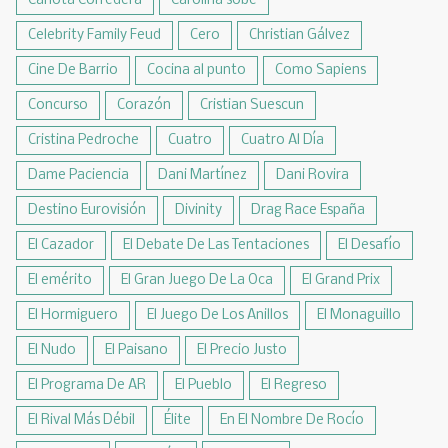
Carlota Corredera
Carolina sobe
Celebrity Family Feud
Cero
Christian Gálvez
Cine De Barrio
Cocina al punto
Como Sapiens
Concurso
Corazón
Cristian Suescun
Cristina Pedroche
Cuatro
Cuatro Al Día
Dame Paciencia
Dani Martínez
Dani Rovira
Destino Eurovisión
Divinity
Drag Race España
El Cazador
El Debate De Las Tentaciones
El Desafío
El emérito
El Gran Juego De La Oca
El Grand Prix
El Hormiguero
El Juego De Los Anillos
El Monaguillo
El Nudo
El Paisano
El Precio Justo
El Programa De AR
El Pueblo
El Regreso
El Rival Más Débil
Élite
En El Nombre De Rocío