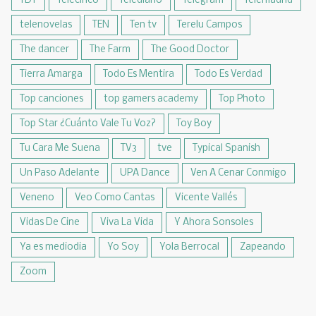
TDT
Telecinco
Telediario
Telegram
Telemadrid
telenovelas
TEN
Ten tv
Terelu Campos
The dancer
The Farm
The Good Doctor
Tierra Amarga
Todo Es Mentira
Todo Es Verdad
Top canciones
top gamers academy
Top Photo
Top Star ¿Cuánto Vale Tu Voz?
Toy Boy
Tu Cara Me Suena
TV3
tve
Typical Spanish
Un Paso Adelante
UPA Dance
Ven A Cenar Conmigo
Veneno
Veo Como Cantas
Vicente Vallés
Vidas De Cine
Viva La Vida
Y Ahora Sonsoles
Ya es mediodia
Yo Soy
Yola Berrocal
Zapeando
Zoom