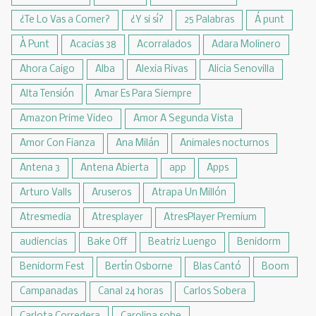
¿Te Lo Vas a Comer?
¿Y si sí?
25 Palabras
Á punt
À Punt
Acacias 38
Acorralados
Adara Molinero
Ahora Caigo
Alba
Alexia Rivas
Alicia Senovilla
Alta Tensión
Amar Es Para Siempre
Amazon Prime Video
Amor A Segunda Vista
Amor Con Fianza
Ana Milán
Animales nocturnos
Antena 3
Antena Abierta
app
Apps
Arturo Valls
Aruseros
Atrapa Un Millón
Atresmedia
Atresplayer
AtresPlayer Premium
audiencias
Bake Off
Beatriz Luengo
Benidorm
Benidorm Fest
Bertín Osborne
Blas Cantó
Boom
Campanadas
Canal 24 horas
Carlos Sobera