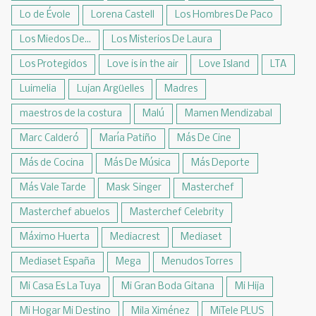
Lo de Évole
Lorena Castell
Los Hombres De Paco
Los Miedos De...
Los Misterios De Laura
Los Protegidos
Love is in the air
Love Island
LTA
Luimelia
Lujan Argüelles
Madres
maestros de la costura
Malú
Mamen Mendizabal
Marc Calderó
María Patiño
Más De Cine
Más de Cocina
Más De Música
Más Deporte
Más Vale Tarde
Mask Singer
Masterchef
Masterchef abuelos
Masterchef Celebrity
Máximo Huerta
Mediacrest
Mediaset
Mediaset España
Mega
Menudos Torres
Mi Casa Es La Tuya
Mi Gran Boda Gitana
Mi Hija
Mi Hogar Mi Destino
Mila Ximénez
MiTele PLUS