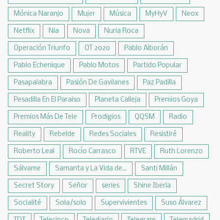
Mónica Naranjo
Mujer
Música
MyHyV
Neox
Netflix
Nia
Nova
Nuria Roca
Operación Triunfo
OT 2020
Pablo Alborán
Pablo Echenique
Pablo Motos
Partido Popular
Pasapalabra
Pasión De Gavilanes
Paz Padilla
Pesadilla En El Paraiso
Planeta Calleja
Premios Goya
Premios Más De Tele
Prodigios
QQSM
Radio
Reality
Rebelde
Redes Sociales
Resistiré
Roberto Leal
Rocío Carrasco
RTVE
Ruth Lorenzo
Sálvame
Samanta y La Vida de...
Santi Millán
Secret Story
Señor
series
Shine Iberia
Socialité
Sola/solo
Supervivientes
Suso Álvarez