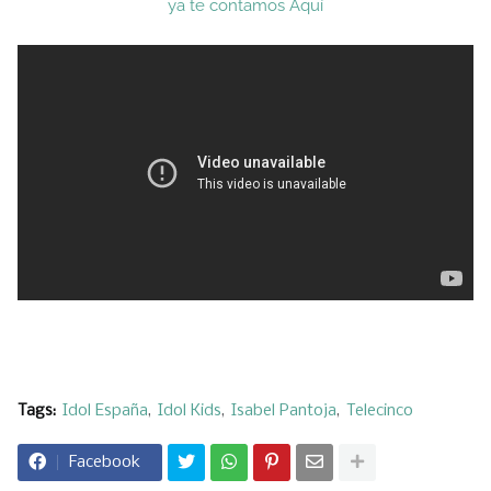
ya te contamos
Aquí
Tags:
Idol España
Idol Kids
Isabel Pantoja
Telecinco
Facebook