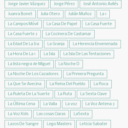
Jorge Javier Vázquez
Jorge Pérez
José Antonio Avilés
Juanra Bonet
Julia Otero
Julián Muñoz
La 1
La Campos Móvil
La Casa De Papel
La Casa Fuerte
La Casa Fuerte 2
La Cocinera De Castamar
La Edad De La Ira
La Granja
La Herencia Envenenada
La Hora De La 1
La Isla
La Isla De Las Tentaciones
La lista negra de Miguel
La Noche D
La Noche De Los Cazadores
La Pr1mera Pregunta
La Que Se Avecina
La Reina Del Pueblo
La Roca
La Ruleta De La Suerte
La Ruta
La Sexta Clave
La Última Cena
La Valla
La voz
La Voz Antena 3
La Voz Kids
Las cosas Claras
LaSexta
Lazos De Sangre
Lego Masters
Leticia Sabater