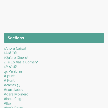
Sections
¡Ahora Caigo!
¡Allá Tú!
¡Quiero Dinero!
¿Te Lo Vas a Comer?
¿Y si sí?
25 Palabras
Á punt
À Punt
Acacias 38
Acorralados
Adara Molinero
Ahora Caigo
Alba