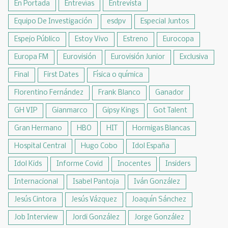
En Portada
Entrevías
Entrevista
Equipo De Investigación
esdpv
Especial Juntos
Espejo Público
Estoy Vivo
Estreno
Eurocopa
Europa FM
Eurovisión
Eurovisión Junior
Exclusiva
Final
First Dates
Física o química
Florentino Fernández
Frank Blanco
Ganador
GH VIP
Gianmarco
Gipsy Kings
Got Talent
Gran Hermano
HBO
HIT
Hormigas Blancas
Hospital Central
Hugo Cobo
Idol España
Idol Kids
Informe Covid
Inocentes
Insiders
Internacional
Isabel Pantoja
Iván González
Jesús Cintora
Jesús Vázquez
Joaquín Sánchez
Job Interview
Jordi González
Jorge González