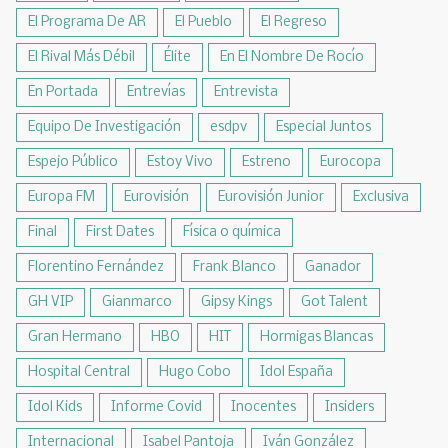
El Programa De AR
El Pueblo
El Regreso
El Rival Más Débil
Élite
En El Nombre De Rocío
En Portada
Entrevías
Entrevista
Equipo De Investigación
esdpv
Especial Juntos
Espejo Público
Estoy Vivo
Estreno
Eurocopa
Europa FM
Eurovisión
Eurovisión Junior
Exclusiva
Final
First Dates
Física o química
Florentino Fernández
Frank Blanco
Ganador
GH VIP
Gianmarco
Gipsy Kings
Got Talent
Gran Hermano
HBO
HIT
Hormigas Blancas
Hospital Central
Hugo Cobo
Idol España
Idol Kids
Informe Covid
Inocentes
Insiders
Internacional
Isabel Pantoja
Iván González