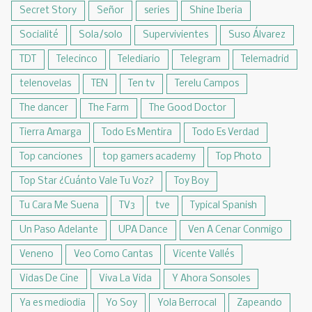
Secret Story
Señor
series
Shine Iberia
Socialité
Sola/solo
Supervivientes
Suso Álvarez
TDT
Telecinco
Telediario
Telegram
Telemadrid
telenovelas
TEN
Ten tv
Terelu Campos
The dancer
The Farm
The Good Doctor
Tierra Amarga
Todo Es Mentira
Todo Es Verdad
Top canciones
top gamers academy
Top Photo
Top Star ¿Cuánto Vale Tu Voz?
Toy Boy
Tu Cara Me Suena
TV3
tve
Typical Spanish
Un Paso Adelante
UPA Dance
Ven A Cenar Conmigo
Veneno
Veo Como Cantas
Vicente Vallés
Vidas De Cine
Viva La Vida
Y Ahora Sonsoles
Ya es mediodia
Yo Soy
Yola Berrocal
Zapeando