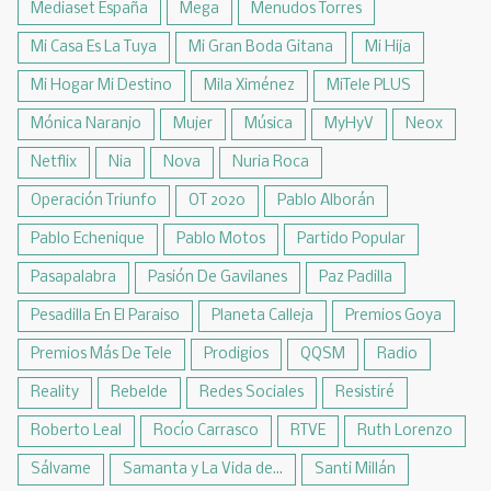
Mediaset España
Mega
Menudos Torres
Mi Casa Es La Tuya
Mi Gran Boda Gitana
Mi Hija
Mi Hogar Mi Destino
Mila Ximénez
MiTele PLUS
Mónica Naranjo
Mujer
Música
MyHyV
Neox
Netflix
Nia
Nova
Nuria Roca
Operación Triunfo
OT 2020
Pablo Alborán
Pablo Echenique
Pablo Motos
Partido Popular
Pasapalabra
Pasión De Gavilanes
Paz Padilla
Pesadilla En El Paraiso
Planeta Calleja
Premios Goya
Premios Más De Tele
Prodigios
QQSM
Radio
Reality
Rebelde
Redes Sociales
Resistiré
Roberto Leal
Rocío Carrasco
RTVE
Ruth Lorenzo
Sálvame
Samanta y La Vida de...
Santi Millán