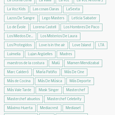
La Última Cena
La Valla
La voz
La Voz Antena 3
La Voz Kids
Las cosas Claras
LaSexta
Lazos De Sangre
Lego Masters
Leticia Sabater
Lo de Évole
Lorena Castell
Los Hombres De Paco
Los Miedos De...
Los Misterios De Laura
Los Protegidos
Love is in the air
Love Island
LTA
Luimelia
Lujan Argüelles
Madres
maestros de la costura
Malú
Mamen Mendizabal
Marc Calderó
María Patiño
Más De Cine
Más de Cocina
Más De Música
Más Deporte
Más Vale Tarde
Mask Singer
Masterchef
Masterchef abuelos
Masterchef Celebrity
Máximo Huerta
Mediacrest
Mediaset