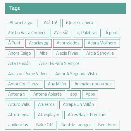
Tags
¡Ahora Caigo!
¡Allá Tú!
¡Quiero Dinero!
¿Te Lo Vas a Comer?
¿Y si sí?
25 Palabras
Á punt
À Punt
Acacias 38
Acorralados
Adara Molinero
Ahora Caigo
Alba
Alexia Rivas
Alicia Senovilla
Alta Tensión
Amar Es Para Siempre
Amazon Prime Video
Amor A Segunda Vista
Amor Con Fianza
Ana Milán
Animales nocturnos
Antena 3
Antena Abierta
app
Apps
Arturo Valls
Aruseros
Atrapa Un Millón
Atresmedia
Atresplayer
AtresPlayer Premium
audiencias
Bake Off
Beatriz Luengo
Benidorm