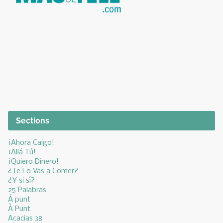
Sections
¡Ahora Caigo!
¡Allá Tú!
¡Quiero Dinero!
¿Te Lo Vas a Comer?
¿Y si sí?
25 Palabras
Á punt
À Punt
Acacias 38