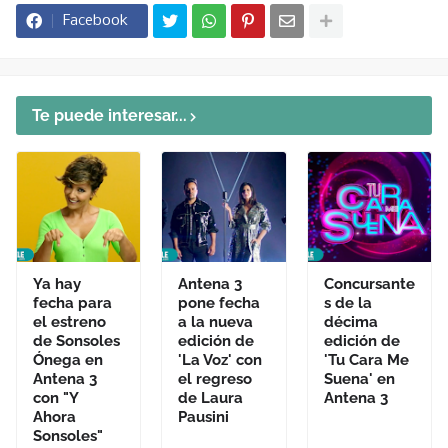
Facebook
Te puede interesar...
Ya hay
Antena 3
Concursante
fecha para
pone fecha
s de la
el estreno
a la nueva
décima
de Sonsoles
edición de
edición de
Ónega en
'La Voz' con
'Tu Cara Me
Antena 3
el regreso
Suena' en
con "Y
de Laura
Antena 3
Ahora
Pausini
Sonsoles"