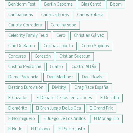
Benidorm Fest
Bertín Osborne
Blas Cantó
Boom
Campanadas
Canal 24 horas
Carlos Sobera
Carlota Corredera
Carolina sobe
Celebrity Family Feud
Cero
Christian Gálvez
Cine De Barrio
Cocina al punto
Como Sapiens
Concurso
Corazón
Cristian Suescun
Cristina Pedroche
Cuatro
Cuatro Al Día
Dame Paciencia
Dani Martínez
Dani Rovira
Destino Eurovisión
Divinity
Drag Race España
El Cazador
El Debate De Las Tentaciones
El Desafío
El emérito
El Gran Juego De La Oca
El Grand Prix
El Hormiguero
El Juego De Los Anillos
El Monaguillo
El Nudo
El Paisano
El Precio Justo