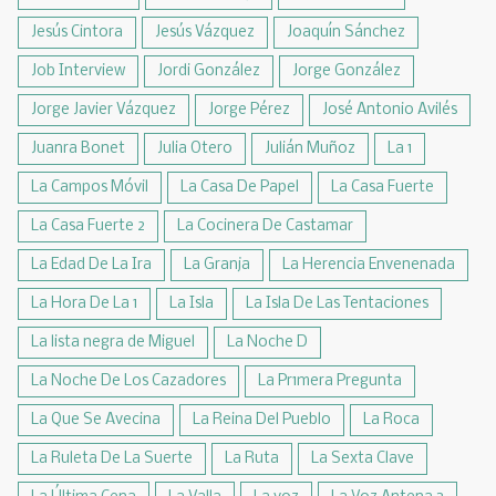
Jesús Cintora
Jesús Vázquez
Joaquín Sánchez
Job Interview
Jordi González
Jorge González
Jorge Javier Vázquez
Jorge Pérez
José Antonio Avilés
Juanra Bonet
Julia Otero
Julián Muñoz
La 1
La Campos Móvil
La Casa De Papel
La Casa Fuerte
La Casa Fuerte 2
La Cocinera De Castamar
La Edad De La Ira
La Granja
La Herencia Envenenada
La Hora De La 1
La Isla
La Isla De Las Tentaciones
La lista negra de Miguel
La Noche D
La Noche De Los Cazadores
La Pr1mera Pregunta
La Que Se Avecina
La Reina Del Pueblo
La Roca
La Ruleta De La Suerte
La Ruta
La Sexta Clave