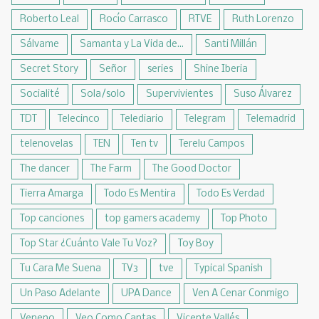
Roberto Leal
Rocío Carrasco
RTVE
Ruth Lorenzo
Sálvame
Samanta y La Vida de...
Santi Millán
Secret Story
Señor
series
Shine Iberia
Socialité
Sola/solo
Supervivientes
Suso Álvarez
TDT
Telecinco
Telediario
Telegram
Telemadrid
telenovelas
TEN
Ten tv
Terelu Campos
The dancer
The Farm
The Good Doctor
Tierra Amarga
Todo Es Mentira
Todo Es Verdad
Top canciones
top gamers academy
Top Photo
Top Star ¿Cuánto Vale Tu Voz?
Toy Boy
Tu Cara Me Suena
TV3
tve
Typical Spanish
Un Paso Adelante
UPA Dance
Ven A Cenar Conmigo
Veneno
Veo Como Cantas
Vicente Vallés