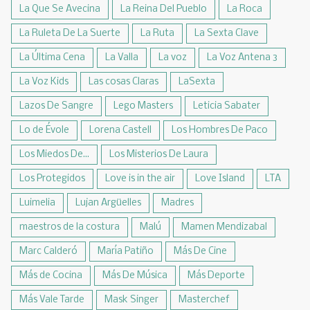
La Que Se Avecina
La Reina Del Pueblo
La Roca
La Ruleta De La Suerte
La Ruta
La Sexta Clave
La Última Cena
La Valla
La voz
La Voz Antena 3
La Voz Kids
Las cosas Claras
LaSexta
Lazos De Sangre
Lego Masters
Leticia Sabater
Lo de Évole
Lorena Castell
Los Hombres De Paco
Los Miedos De...
Los Misterios De Laura
Los Protegidos
Love is in the air
Love Island
LTA
Luimelia
Lujan Argüelles
Madres
maestros de la costura
Malú
Mamen Mendizabal
Marc Calderó
María Patiño
Más De Cine
Más de Cocina
Más De Música
Más Deporte
Más Vale Tarde
Mask Singer
Masterchef