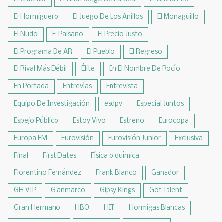
El Hormiguero
El Juego De Los Anillos
El Monaguillo
El Nudo
El Paisano
El Precio Justo
El Programa De AR
El Pueblo
El Regreso
El Rival Más Débil
Élite
En El Nombre De Rocío
En Portada
Entrevías
Entrevista
Equipo De Investigación
esdpv
Especial Juntos
Espejo Público
Estoy Vivo
Estreno
Eurocopa
Europa FM
Eurovisión
Eurovisión Junior
Exclusiva
Final
First Dates
Física o química
Florentino Fernández
Frank Blanco
Ganador
GH VIP
Gianmarco
Gipsy Kings
Got Talent
Gran Hermano
HBO
HIT
Hormigas Blancas