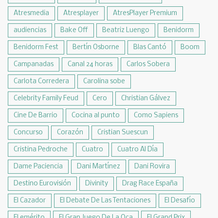
Atresmedia
Atresplayer
AtresPlayer Premium
audiencias
Bake Off
Beatriz Luengo
Benidorm
Benidorm Fest
Bertín Osborne
Blas Cantó
Boom
Campanadas
Canal 24 horas
Carlos Sobera
Carlota Corredera
Carolina sobe
Celebrity Family Feud
Cero
Christian Gálvez
Cine De Barrio
Cocina al punto
Como Sapiens
Concurso
Corazón
Cristian Suescun
Cristina Pedroche
Cuatro
Cuatro Al Día
Dame Paciencia
Dani Martínez
Dani Rovira
Destino Eurovisión
Divinity
Drag Race España
El Cazador
El Debate De Las Tentaciones
El Desafío
El emérito
El Gran Juego De La Oca
El Grand Prix