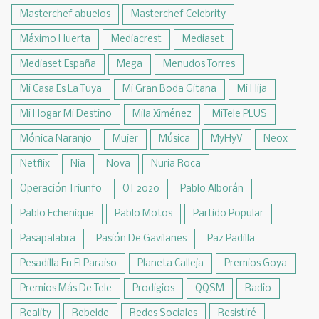
Masterchef abuelos
Masterchef Celebrity
Máximo Huerta
Mediacrest
Mediaset
Mediaset España
Mega
Menudos Torres
Mi Casa Es La Tuya
Mi Gran Boda Gitana
Mi Hija
Mi Hogar Mi Destino
Mila Ximénez
MiTele PLUS
Mónica Naranjo
Mujer
Música
MyHyV
Neox
Netflix
Nia
Nova
Nuria Roca
Operación Triunfo
OT 2020
Pablo Alborán
Pablo Echenique
Pablo Motos
Partido Popular
Pasapalabra
Pasión De Gavilanes
Paz Padilla
Pesadilla En El Paraiso
Planeta Calleja
Premios Goya
Premios Más De Tele
Prodigios
QQSM
Radio
Reality
Rebelde
Redes Sociales
Resistiré