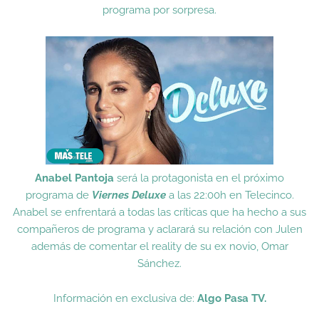
programa por sorpresa.
Anabel Pantoja
será la protagonista en el próximo
programa de
Viernes Deluxe
a las 22:00h en Telecinco.
Anabel se enfrentará a todas las críticas que ha hecho a sus
compañeros de programa y aclarará su relación con Julen
además de comentar el reality de su ex novio, Omar
Sánchez.
Información en exclusiva de:
Algo Pasa TV.