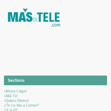
Sections
¡Ahora Caigo!
¡Allá Tú!
¡Quiero Dinero!
¿Te Lo Vas a Comer?
¿Y si sí?