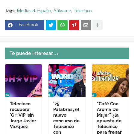
Tags:
Mediaset España
Sálvame
Telecinco
Facebook
Te puede interesar...
Telecinco
'25
"Café Con
recupera
Palabras', el
Aroma De
'GH VIP' sin
nuevo
Mujer", ¿la
Jorge Javier
concurso de
apuesta de
Vázquez
Telecinco
Telecinco
con
para frenar