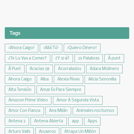
Tags
¡Ahora Caigo!
¡Allá Tú!
¡Quiero Dinero!
¿Te Lo Vas a Comer?
¿Y si sí?
25 Palabras
Á punt
À Punt
Acacias 38
Acorralados
Adara Molinero
Ahora Caigo
Alba
Alexia Rivas
Alicia Senovilla
Alta Tensión
Amar Es Para Siempre
Amazon Prime Video
Amor A Segunda Vista
Amor Con Fianza
Ana Milán
Animales nocturnos
Antena 3
Antena Abierta
app
Apps
Arturo Valls
Aruseros
Atrapa Un Millón