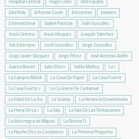
Hospital Central
Hugo Cobo
Idol España
Idol Kids
Informe Covid
Inocentes
Insiders
Internacional
Isabel Pantoja
Iván González
Jesús Cintora
Jesús Vázquez
Joaquín Sánchez
Job Interview
Jordi González
Jorge González
Jorge Javier Vázquez
Jorge Pérez
José Antonio Avilés
Juanra Bonet
Julia Otero
Julián Muñoz
La 1
La Campos Móvil
La Casa De Papel
La Casa Fuerte
La Casa Fuerte 2
La Cocinera De Castamar
La Edad De La Ira
La Granja
La Herencia Envenenada
La Hora De La 1
La Isla
La Isla De Las Tentaciones
La lista negra de Miguel
La Noche D
La Noche De Los Cazadores
La Pr1mera Pregunta