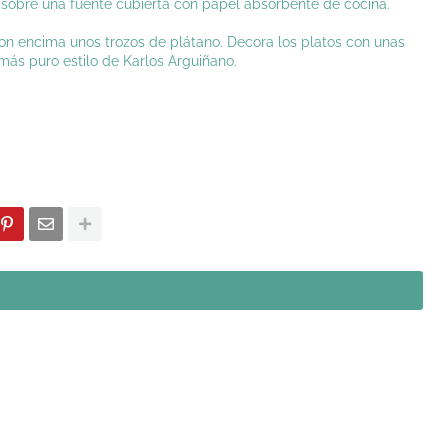
 sobre una fuente cubierta con papel absorbente de cocina.
pon encima unos trozos de plátano. Decora los platos con unas
l más puro estilo de Karlos Arguiñano.