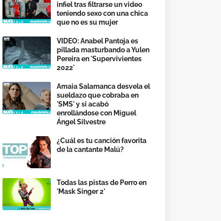
infiel tras filtrarse un video
teniendo sexo con una chica
que no es su mujer
VIDEO: Anabel Pantoja es
pillada masturbando a Yulen
Pereira en 'Supervivientes
2022'
Amaia Salamanca desvela el
sueldazo que cobraba en
'SMS' y si acabó
enrollándose con Miguel
Ángel Silvestre
¿Cuál es tu canción favorita
de la cantante Malú?
Todas las pistas de Perro en
'Mask Singer 2'