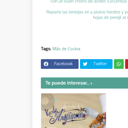
con un buen chorro de aceite. Escúrrelas
Reparte las lentejas en 4 platos hondos y 
hojas de perejil a
Tags:
Más de Cocina
Facebook
Twitter
Te puede interesar...