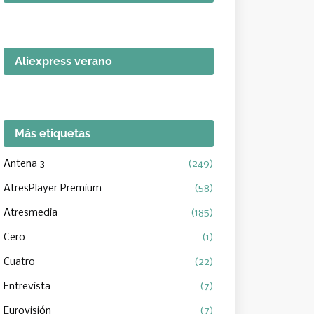
Aliexpress verano
Más etiquetas
Antena 3
(249)
AtresPlayer Premium
(58)
Atresmedia
(185)
Cero
(1)
Cuatro
(22)
Entrevista
(7)
Eurovisión
(7)