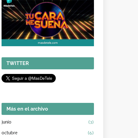
TWITTER
Más en el archivo
junio
(3)
octubre
(6)