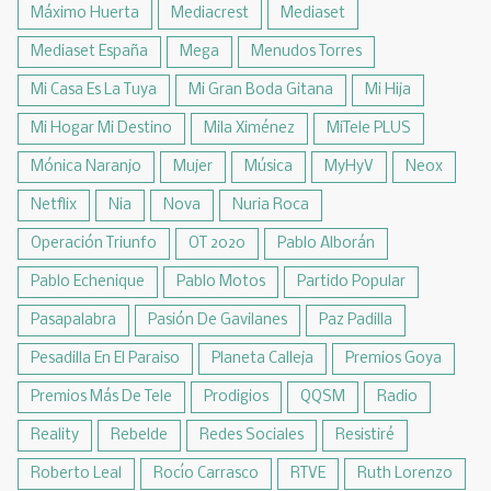
Máximo Huerta
Mediacrest
Mediaset
Mediaset España
Mega
Menudos Torres
Mi Casa Es La Tuya
Mi Gran Boda Gitana
Mi Hija
Mi Hogar Mi Destino
Mila Ximénez
MiTele PLUS
Mónica Naranjo
Mujer
Música
MyHyV
Neox
Netflix
Nia
Nova
Nuria Roca
Operación Triunfo
OT 2020
Pablo Alborán
Pablo Echenique
Pablo Motos
Partido Popular
Pasapalabra
Pasión De Gavilanes
Paz Padilla
Pesadilla En El Paraiso
Planeta Calleja
Premios Goya
Premios Más De Tele
Prodigios
QQSM
Radio
Reality
Rebelde
Redes Sociales
Resistiré
Roberto Leal
Rocío Carrasco
RTVE
Ruth Lorenzo