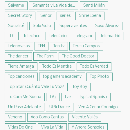
Sálvame
Samanta y La Vida de...
Santi Millán
Secret Story
Señor
series
Shine Iberia
Socialité
Sola/solo
Supervivientes
Suso Álvarez
TDT
Telecinco
Telediario
Telegram
Telemadrid
telenovelas
TEN
Ten tv
Terelu Campos
The dancer
The Farm
The Good Doctor
Tierra Amarga
Todo Es Mentira
Todo Es Verdad
Top canciones
top gamers academy
Top Photo
Top Star ¿Cuánto Vale Tu Voz?
Toy Boy
Tu Cara Me Suena
TV3
tve
Typical Spanish
Un Paso Adelante
UPA Dance
Ven A Cenar Conmigo
Veneno
Veo Como Cantas
Vicente Vallés
Vidas De Cine
Viva La Vida
Y Ahora Sonsoles