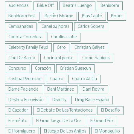
audiencias
Bake Off
Beatriz Luengo
Benidorm
Benidorm Fest
Bertín Osborne
Blas Cantó
Boom
Campanadas
Canal 24 horas
Carlos Sobera
Carlota Corredera
Carolina sobe
Celebrity Family Feud
Cero
Christian Gálvez
Cine De Barrio
Cocina al punto
Como Sapiens
Concurso
Corazón
Cristian Suescun
Cristina Pedroche
Cuatro
Cuatro Al Día
Dame Paciencia
Dani Martínez
Dani Rovira
Destino Eurovisión
Divinity
Drag Race España
El Cazador
El Debate De Las Tentaciones
El Desafío
El emérito
El Gran Juego De La Oca
El Grand Prix
El Hormiguero
El Juego De Los Anillos
El Monaguillo