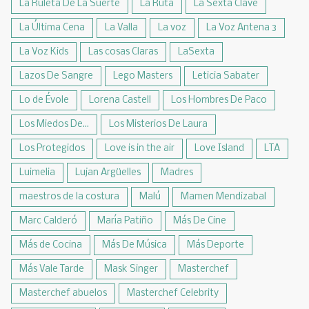
La Ruleta De La Suerte
La Ruta
La Sexta Clave
La Última Cena
La Valla
La voz
La Voz Antena 3
La Voz Kids
Las cosas Claras
LaSexta
Lazos De Sangre
Lego Masters
Leticia Sabater
Lo de Évole
Lorena Castell
Los Hombres De Paco
Los Miedos De...
Los Misterios De Laura
Los Protegidos
Love is in the air
Love Island
LTA
Luimelia
Lujan Argüelles
Madres
maestros de la costura
Malú
Mamen Mendizabal
Marc Calderó
María Patiño
Más De Cine
Más de Cocina
Más De Música
Más Deporte
Más Vale Tarde
Mask Singer
Masterchef
Masterchef abuelos
Masterchef Celebrity