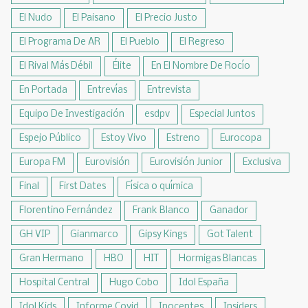
El Nudo
El Paisano
El Precio Justo
El Programa De AR
El Pueblo
El Regreso
El Rival Más Débil
Élite
En El Nombre De Rocío
En Portada
Entrevías
Entrevista
Equipo De Investigación
esdpv
Especial Juntos
Espejo Público
Estoy Vivo
Estreno
Eurocopa
Europa FM
Eurovisión
Eurovisión Junior
Exclusiva
Final
First Dates
Física o química
Florentino Fernández
Frank Blanco
Ganador
GH VIP
Gianmarco
Gipsy Kings
Got Talent
Gran Hermano
HBO
HIT
Hormigas Blancas
Hospital Central
Hugo Cobo
Idol España
Idol Kids
Informe Covid
Inocentes
Insiders