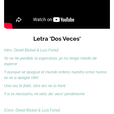
Letra 'Dos Veces'
Intro: David Bisbal & Luis Fonsi]
Yo no he perdido la esperanza, yo no tengo miedo de
esperar
Y aunque se apague el mundo entero, nuestro amor nunca
se va a apagar (Ah)
Una vez te fallé, otra vez no lo haré
Y si es necesario, mi vida, do' vece' perdóname
[Coro: David Bisbal & Luis Fonsi]