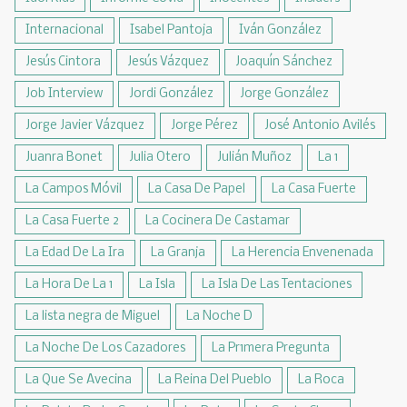
Internacional
Isabel Pantoja
Iván González
Jesús Cintora
Jesús Vázquez
Joaquín Sánchez
Job Interview
Jordi González
Jorge González
Jorge Javier Vázquez
Jorge Pérez
José Antonio Avilés
Juanra Bonet
Julia Otero
Julián Muñoz
La 1
La Campos Móvil
La Casa De Papel
La Casa Fuerte
La Casa Fuerte 2
La Cocinera De Castamar
La Edad De La Ira
La Granja
La Herencia Envenenada
La Hora De La 1
La Isla
La Isla De Las Tentaciones
La lista negra de Miguel
La Noche D
La Noche De Los Cazadores
La Pr1mera Pregunta
La Que Se Avecina
La Reina Del Pueblo
La Roca