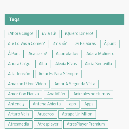
Tags
¡Ahora Caigo!
¡Allá Tú!
¡Quiero Dinero!
¿Te Lo Vas a Comer?
¿Y si sí?
25 Palabras
Á punt
À Punt
Acacias 38
Acorralados
Adara Molinero
Ahora Caigo
Alba
Alexia Rivas
Alicia Senovilla
Alta Tensión
Amar Es Para Siempre
Amazon Prime Video
Amor A Segunda Vista
Amor Con Fianza
Ana Milán
Animales nocturnos
Antena 3
Antena Abierta
app
Apps
Arturo Valls
Aruseros
Atrapa Un Millón
Atresmedia
Atresplayer
AtresPlayer Premium