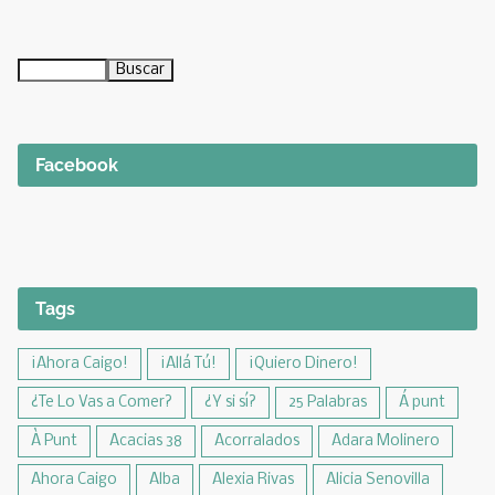
Facebook
Tags
¡Ahora Caigo!
¡Allá Tú!
¡Quiero Dinero!
¿Te Lo Vas a Comer?
¿Y si sí?
25 Palabras
Á punt
À Punt
Acacias 38
Acorralados
Adara Molinero
Ahora Caigo
Alba
Alexia Rivas
Alicia Senovilla