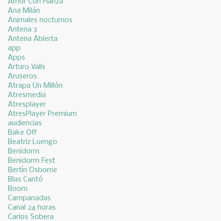
Amor Con Fianza
Ana Milán
Animales nocturnos
Antena 3
Antena Abierta
app
Apps
Arturo Valls
Aruseros
Atrapa Un Millón
Atresmedia
Atresplayer
AtresPlayer Premium
audiencias
Bake Off
Beatriz Luengo
Benidorm
Benidorm Fest
Bertín Osborne
Blas Cantó
Boom
Campanadas
Canal 24 horas
Carlos Sobera