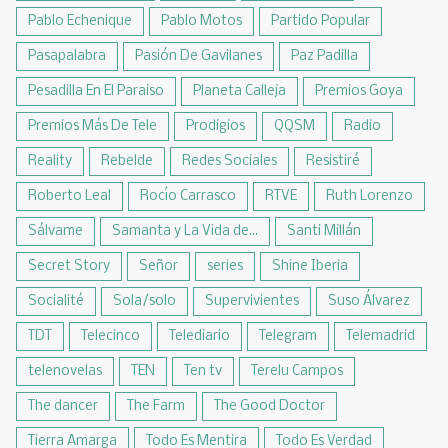
Pablo Echenique
Pablo Motos
Partido Popular
Pasapalabra
Pasión De Gavilanes
Paz Padilla
Pesadilla En El Paraiso
Planeta Calleja
Premios Goya
Premios Más De Tele
Prodigios
QQSM
Radio
Reality
Rebelde
Redes Sociales
Resistiré
Roberto Leal
Rocío Carrasco
RTVE
Ruth Lorenzo
Sálvame
Samanta y La Vida de...
Santi Millán
Secret Story
Señor
series
Shine Iberia
Socialité
Sola/solo
Supervivientes
Suso Álvarez
TDT
Telecinco
Telediario
Telegram
Telemadrid
telenovelas
TEN
Ten tv
Terelu Campos
The dancer
The Farm
The Good Doctor
Tierra Amarga
Todo Es Mentira
Todo Es Verdad