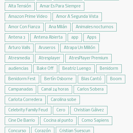
Alta Tensión
Amar Es Para Siempre
Amazon Prime Video
Amor A Segunda Vista
Amor Con Fianza
Ana Milán
Animales nocturnos
Antena 3
Antena Abierta
app
Apps
Arturo Valls
Aruseros
Atrapa Un Millón
Atresmedia
Atresplayer
AtresPlayer Premium
audiencias
Bake Off
Beatriz Luengo
Benidorm
Benidorm Fest
Bertín Osborne
Blas Cantó
Boom
Campanadas
Canal 24 horas
Carlos Sobera
Carlota Corredera
Carolina sobe
Celebrity Family Feud
Cero
Christian Gálvez
Cine De Barrio
Cocina al punto
Como Sapiens
Concurso
Corazón
Cristian Suescun