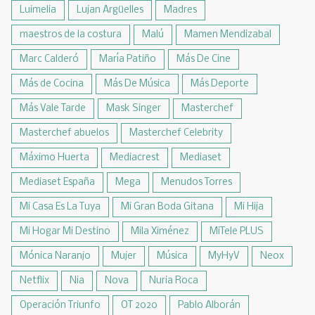
Luimelia
Lujan Argüelles
Madres
maestros de la costura
Malú
Mamen Mendizabal
Marc Calderó
María Patiño
Más De Cine
Más de Cocina
Más De Música
Más Deporte
Más Vale Tarde
Mask Singer
Masterchef
Masterchef abuelos
Masterchef Celebrity
Máximo Huerta
Mediacrest
Mediaset
Mediaset España
Mega
Menudos Torres
Mi Casa Es La Tuya
Mi Gran Boda Gitana
Mi Hija
Mi Hogar Mi Destino
Mila Ximénez
MiTele PLUS
Mónica Naranjo
Mujer
Música
MyHyV
Neox
Netflix
Nia
Nova
Nuria Roca
Operación Triunfo
OT 2020
Pablo Alborán