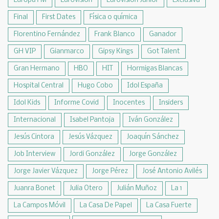
Europa FM
Eurovisión
Eurovisión Junior
Exclusiva
Final
First Dates
Física o química
Florentino Fernández
Frank Blanco
Ganador
GH VIP
Gianmarco
Gipsy Kings
Got Talent
Gran Hermano
HBO
HIT
Hormigas Blancas
Hospital Central
Hugo Cobo
Idol España
Idol Kids
Informe Covid
Inocentes
Insiders
Internacional
Isabel Pantoja
Iván González
Jesús Cintora
Jesús Vázquez
Joaquín Sánchez
Job Interview
Jordi González
Jorge González
Jorge Javier Vázquez
Jorge Pérez
José Antonio Avilés
Juanra Bonet
Julia Otero
Julián Muñoz
La 1
La Campos Móvil
La Casa De Papel
La Casa Fuerte