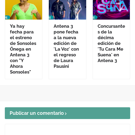
Ya hay
Antena 3
Concursante
fecha para
pone fecha
s de la
el estreno
a la nueva
décima
de Sonsoles
edición de
edición de
Ónega en
'La Voz' con
'Tu Cara Me
Antena 3
el regreso
Suena' en
con "Y
de Laura
Antena 3
Ahora
Pausini
Sonsoles"
Publicar un comentario