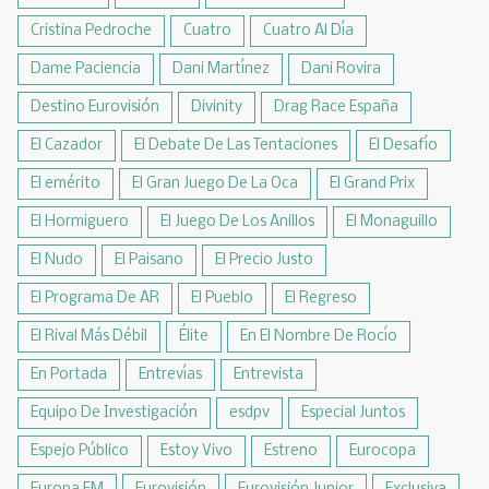
Cristina Pedroche
Cuatro
Cuatro Al Día
Dame Paciencia
Dani Martínez
Dani Rovira
Destino Eurovisión
Divinity
Drag Race España
El Cazador
El Debate De Las Tentaciones
El Desafío
El emérito
El Gran Juego De La Oca
El Grand Prix
El Hormiguero
El Juego De Los Anillos
El Monaguillo
El Nudo
El Paisano
El Precio Justo
El Programa De AR
El Pueblo
El Regreso
El Rival Más Débil
Élite
En El Nombre De Rocío
En Portada
Entrevías
Entrevista
Equipo De Investigación
esdpv
Especial Juntos
Espejo Público
Estoy Vivo
Estreno
Eurocopa