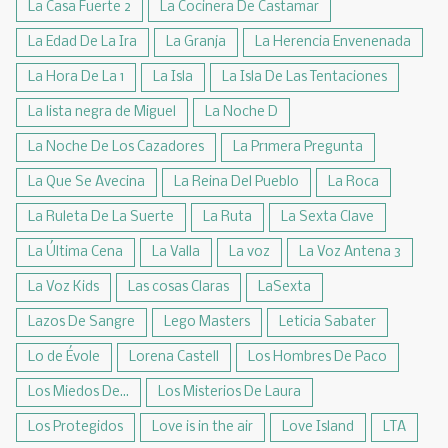
La Casa Fuerte 2
La Cocinera De Castamar
La Edad De La Ira
La Granja
La Herencia Envenenada
La Hora De La 1
La Isla
La Isla De Las Tentaciones
La lista negra de Miguel
La Noche D
La Noche De Los Cazadores
La Pr1mera Pregunta
La Que Se Avecina
La Reina Del Pueblo
La Roca
La Ruleta De La Suerte
La Ruta
La Sexta Clave
La Última Cena
La Valla
La voz
La Voz Antena 3
La Voz Kids
Las cosas Claras
LaSexta
Lazos De Sangre
Lego Masters
Leticia Sabater
Lo de Évole
Lorena Castell
Los Hombres De Paco
Los Miedos De...
Los Misterios De Laura
Los Protegidos
Love is in the air
Love Island
LTA