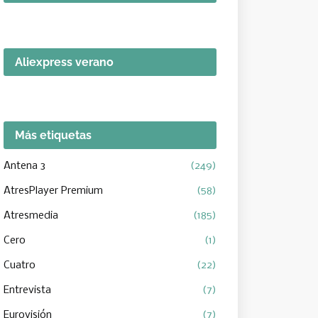
Aliexpress verano
Más etiquetas
Antena 3
(249)
AtresPlayer Premium
(58)
Atresmedia
(185)
Cero
(1)
Cuatro
(22)
Entrevista
(7)
Eurovisión
(7)