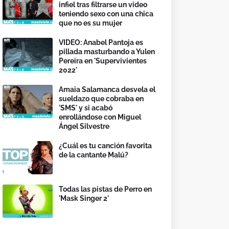
infiel tras filtrarse un video
teniendo sexo con una chica
que no es su mujer
VIDEO: Anabel Pantoja es
pillada masturbando a Yulen
Pereira en 'Supervivientes
2022'
Amaia Salamanca desvela el
sueldazo que cobraba en
'SMS' y si acabó
enrollándose con Miguel
Ángel Silvestre
¿Cuál es tu canción favorita
de la cantante Malú?
Todas las pistas de Perro en
'Mask Singer 2'