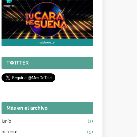
TWITTER
Más en el archivo
junio
(3)
octubre
(6)