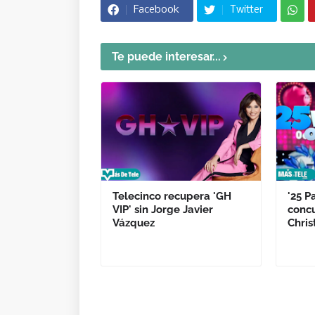
Facebook
Twitter
Te puede interesar...
Telecinco recupera 'GH
'25 P
VIP' sin Jorge Javier
concu
Vázquez
Chris