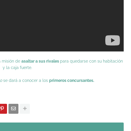
a misión de
asaltar a sus rivales
para quedarse con su habitación
y la caja fuerte.
20
se dará a conocer a los
primeros concursantes.