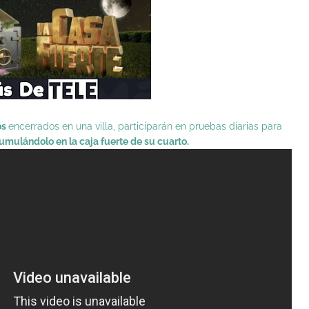
os
encerrados en una villa, participarán en pruebas diarias para
cumulándolo en la caja fuerte de su cuarto.