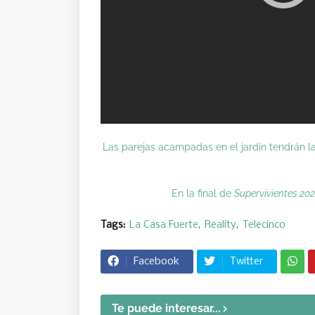
Las parejas acampadas en el jardín tendrán l
En la final de
Supervivientes 20
Tags:
La Casa Fuerte
Reality
Telecinco
Facebook
Twitter
Te puede interesar...