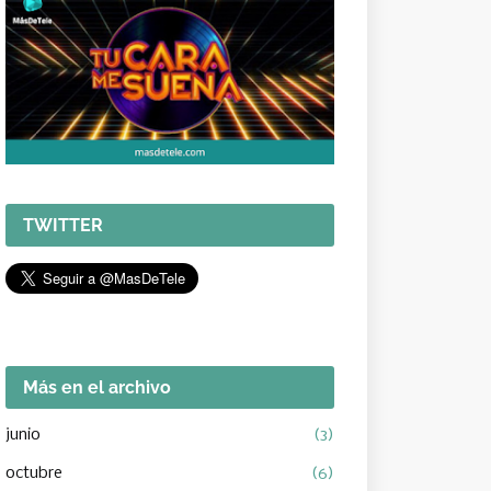
TWITTER
Más en el archivo
junio
(3)
octubre
(6)