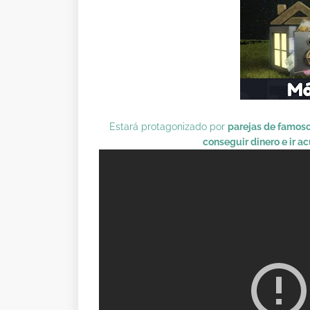
Estará protagonizado por
parejas de famos
conseguir dinero e ir a