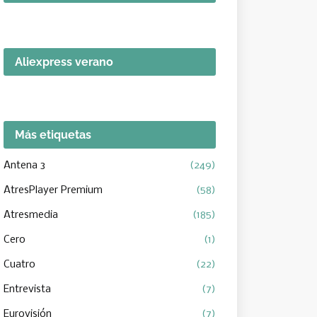
Aliexpress verano
Más etiquetas
Antena 3
(249)
AtresPlayer Premium
(58)
Atresmedia
(185)
Cero
(1)
Cuatro
(22)
Entrevista
(7)
Eurovisión
(7)