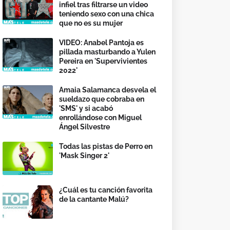
infiel tras filtrarse un video
teniendo sexo con una chica
que no es su mujer
VIDEO: Anabel Pantoja es
pillada masturbando a Yulen
Pereira en 'Supervivientes
2022'
Amaia Salamanca desvela el
sueldazo que cobraba en
'SMS' y si acabó
enrollándose con Miguel
Ángel Silvestre
Todas las pistas de Perro en
'Mask Singer 2'
¿Cuál es tu canción favorita
de la cantante Malú?