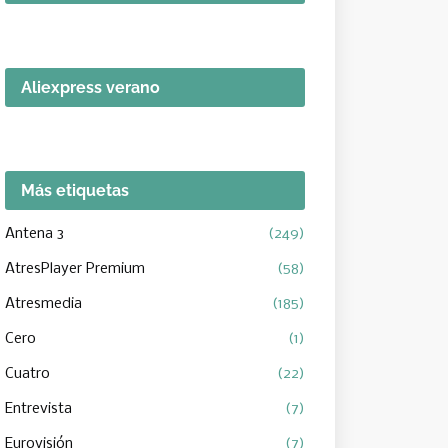
Aliexpress verano
Más etiquetas
Antena 3
(249)
AtresPlayer Premium
(58)
Atresmedia
(185)
Cero
(1)
Cuatro
(22)
Entrevista
(7)
Eurovisión
(7)