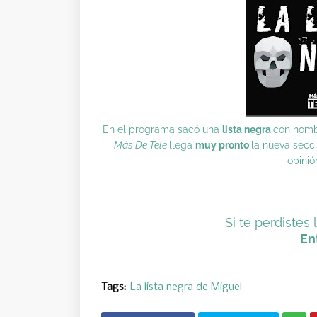
En el programa sacó una
lista negra
con nombr
Más De Tele
llega
muy pronto
la nueva secc
opinió
Si te perdistes l
En
Tags:
La lista negra de Miguel