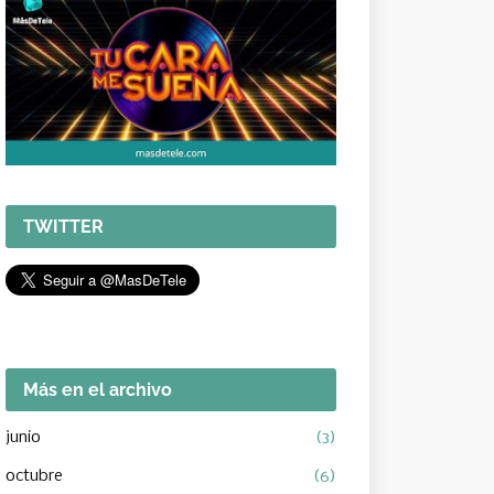
TWITTER
Más en el archivo
junio
(3)
octubre
(6)