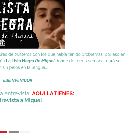
es de twitteros con los que había tenido problemas, por eso en
ión
La Lista Negra
De Miguel
donde de forma semanal dará su
n sin pelos en la lengua...
¡¡BIENVENIDO!!
a entrevista...
AQUI LA TIENES:
trevista a Miguel