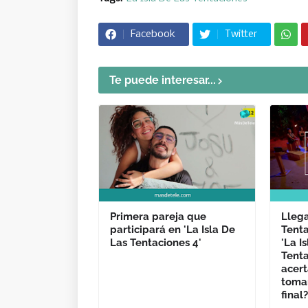
Facebook
Twitter
Te puede interesar...
Primera pareja que
Llega
participará en 'La Isla De
Tenta
Las Tentaciones 4'
'La I
Tenta
acert
toma
final