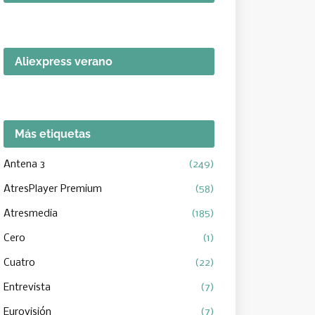
Aliexpress verano
Más etiquetas
Antena 3
(249)
AtresPlayer Premium
(58)
Atresmedia
(185)
Cero
(1)
Cuatro
(22)
Entrevista
(7)
Eurovisión
(7)