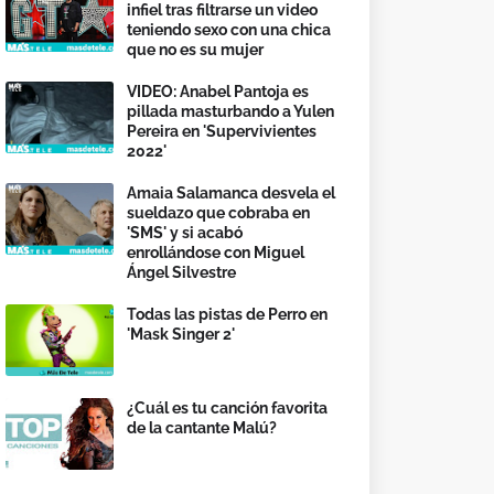
infiel tras filtrarse un video
teniendo sexo con una chica
que no es su mujer
VIDEO: Anabel Pantoja es
pillada masturbando a Yulen
Pereira en 'Supervivientes
2022'
Amaia Salamanca desvela el
sueldazo que cobraba en
'SMS' y si acabó
enrollándose con Miguel
Ángel Silvestre
Todas las pistas de Perro en
'Mask Singer 2'
¿Cuál es tu canción favorita
de la cantante Malú?