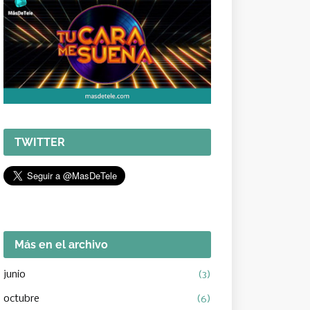
TWITTER
Más en el archivo
junio
(3)
octubre
(6)