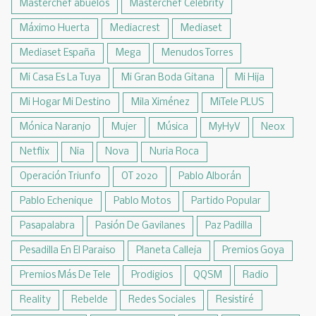
Masterchef abuelos
Masterchef Celebrity
Máximo Huerta
Mediacrest
Mediaset
Mediaset España
Mega
Menudos Torres
Mi Casa Es La Tuya
Mi Gran Boda Gitana
Mi Hija
Mi Hogar Mi Destino
Mila Ximénez
MiTele PLUS
Mónica Naranjo
Mujer
Música
MyHyV
Neox
Netflix
Nia
Nova
Nuria Roca
Operación Triunfo
OT 2020
Pablo Alborán
Pablo Echenique
Pablo Motos
Partido Popular
Pasapalabra
Pasión De Gavilanes
Paz Padilla
Pesadilla En El Paraiso
Planeta Calleja
Premios Goya
Premios Más De Tele
Prodigios
QQSM
Radio
Reality
Rebelde
Redes Sociales
Resistiré