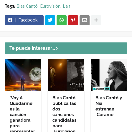
Tags:
Blas Cantó
Eurovisión
La 1
Facebook
Te puede interesar...
'Voy A
Blas Cantó
Blas Cantó y
Quedarme'
publica las
Nia
es la
dos
estrenan
canción
canciones
'Cúrame'
ganadora
candidatas
para
para
representar
'Eurovisión