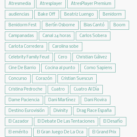
Atresmedia
Atresplayer
AtresPlayer Premium
audiencias
Bake Off
Beatriz Luengo
Benidorm
Benidorm Fest
Bertín Osborne
Blas Cantó
Boom
Campanadas
Canal 24 horas
Carlos Sobera
Carlota Corredera
Carolina sobe
Celebrity Family Feud
Cero
Christian Gálvez
Cine De Barrio
Cocina al punto
Como Sapiens
Concurso
Corazón
Cristian Suescun
Cristina Pedroche
Cuatro
Cuatro Al Día
Dame Paciencia
Dani Martínez
Dani Rovira
Destino Eurovisión
Divinity
Drag Race España
El Cazador
El Debate De Las Tentaciones
El Desafío
El emérito
El Gran Juego De La Oca
El Grand Prix