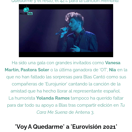
Quedarme
y el resto, el 42% para la canción
Memoria.
Ha sido una gala con grandes invitados como
Vanesa
Martín, Pastora Soler
o la última ganadora de 'OT',
Nia
en la
que no han faltado las sorpresas para Blas Cantó como sus
compañeras de 'Eurojunior' cantando la canción de la
amistad que ha hecho llorar al representante español.
La humorista
Yolanda Ramos
tampoco ha querido faltar
para dar todo su apoyo a Blas tras compartir edición en
Tu
Cara Me Suena
de Antena 3.
'Voy A Quedarme' a 'Eurovisión 2021'