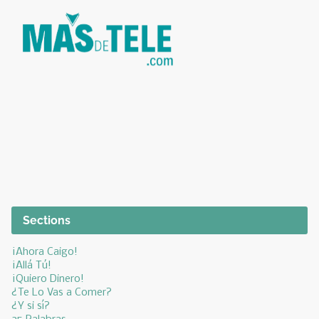
Sections
¡Ahora Caigo!
¡Allá Tú!
¡Quiero Dinero!
¿Te Lo Vas a Comer?
¿Y si sí?