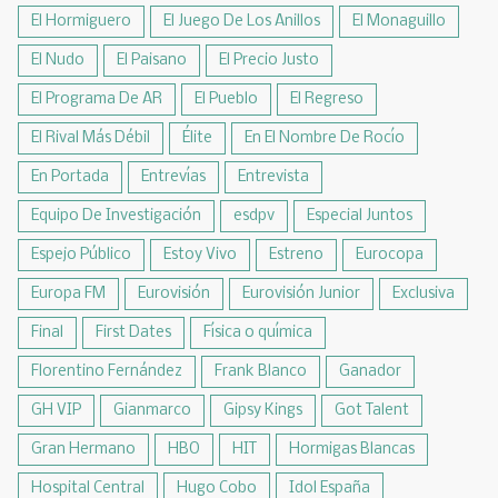
El Hormiguero
El Juego De Los Anillos
El Monaguillo
El Nudo
El Paisano
El Precio Justo
El Programa De AR
El Pueblo
El Regreso
El Rival Más Débil
Élite
En El Nombre De Rocío
En Portada
Entrevías
Entrevista
Equipo De Investigación
esdpv
Especial Juntos
Espejo Público
Estoy Vivo
Estreno
Eurocopa
Europa FM
Eurovisión
Eurovisión Junior
Exclusiva
Final
First Dates
Física o química
Florentino Fernández
Frank Blanco
Ganador
GH VIP
Gianmarco
Gipsy Kings
Got Talent
Gran Hermano
HBO
HIT
Hormigas Blancas
Hospital Central
Hugo Cobo
Idol España