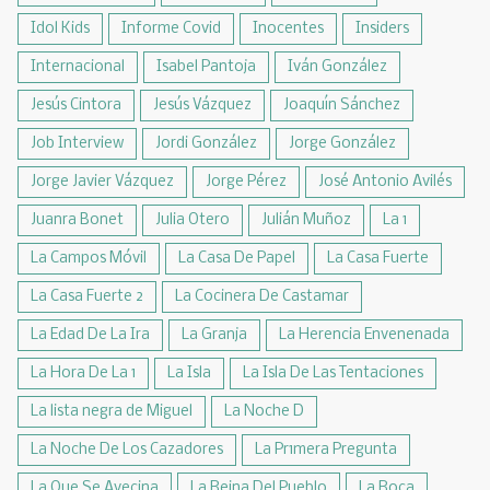
Idol Kids
Informe Covid
Inocentes
Insiders
Internacional
Isabel Pantoja
Iván González
Jesús Cintora
Jesús Vázquez
Joaquín Sánchez
Job Interview
Jordi González
Jorge González
Jorge Javier Vázquez
Jorge Pérez
José Antonio Avilés
Juanra Bonet
Julia Otero
Julián Muñoz
La 1
La Campos Móvil
La Casa De Papel
La Casa Fuerte
La Casa Fuerte 2
La Cocinera De Castamar
La Edad De La Ira
La Granja
La Herencia Envenenada
La Hora De La 1
La Isla
La Isla De Las Tentaciones
La lista negra de Miguel
La Noche D
La Noche De Los Cazadores
La Pr1mera Pregunta
La Que Se Avecina
La Reina Del Pueblo
La Roca