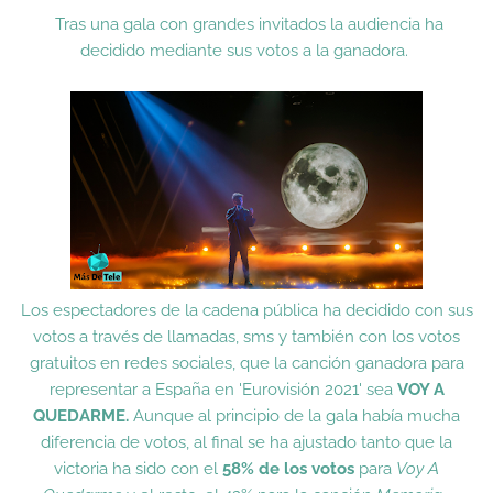
Tras una gala con grandes invitados la audiencia ha
decidido mediante sus votos a la ganadora.
Los espectadores de la cadena pública ha decidido con sus
votos a través de llamadas, sms y también con los votos
gratuitos en redes sociales, que la canción ganadora para
representar a España en 'Eurovisión 2021' sea
VOY A
QUEDARME.
Aunque al principio de la gala había mucha
diferencia de votos, al final se ha ajustado tanto que la
victoria ha sido con el
58% de los votos
para
Voy A