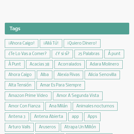
Tags
¡Ahora Caigo!
¡Allá Tú!
¡Quiero Dinero!
¿Te Lo Vas a Comer?
¿Y si sí?
25 Palabras
Á punt
À Punt
Acacias 38
Acorralados
Adara Molinero
Ahora Caigo
Alba
Alexia Rivas
Alicia Senovilla
Alta Tensión
Amar Es Para Siempre
Amazon Prime Video
Amor A Segunda Vista
Amor Con Fianza
Ana Milán
Animales nocturnos
Antena 3
Antena Abierta
app
Apps
Arturo Valls
Aruseros
Atrapa Un Millón