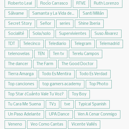
Roberto Leal
Rocío Carrasco
RTVE
Ruth Lorenzo
Sálvame
Samanta y La Vida de...
Santi Millán
Secret Story
Señor
series
Shine Iberia
Socialité
Sola/solo
Supervivientes
Suso Álvarez
TDT
Telecinco
Telediario
Telegram
Telemadrid
telenovelas
TEN
Ten tv
Terelu Campos
The dancer
The Farm
The Good Doctor
Tierra Amarga
Todo Es Mentira
Todo Es Verdad
Top canciones
top gamers academy
Top Photo
Top Star ¿Cuánto Vale Tu Voz?
Toy Boy
Tu Cara Me Suena
TV3
tve
Typical Spanish
Un Paso Adelante
UPA Dance
Ven A Cenar Conmigo
Veneno
Veo Como Cantas
Vicente Vallés