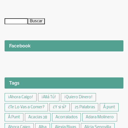
Facebook
Tags
¡Ahora Caigo!
¡Allá Tú!
¡Quiero Dinero!
¿Te Lo Vas a Comer?
¿Y si sí?
25 Palabras
Á punt
À Punt
Acacias 38
Acorralados
Adara Molinero
Ahora Caigo
Alba
Alexia Rivas
Alicia Senovilla