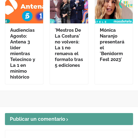
Audiencias
'Mestros De
Mónica
Agosto:
La Costura'
Naranjo
Antena 3
no volverá:
presentará
líder
La 1 no
el
mientras
renueva el
'Benidorm
Telecinco y
formato tras
Fest 2023'
La 1 en
5 ediciones
mínimo
histórico
Publicar un comentario