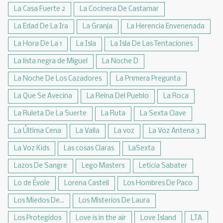
La Casa Fuerte 2
La Cocinera De Castamar
La Edad De La Ira
La Granja
La Herencia Envenenada
La Hora De La 1
La Isla
La Isla De Las Tentaciones
La lista negra de Miguel
La Noche D
La Noche De Los Cazadores
La Pr1mera Pregunta
La Que Se Avecina
La Reina Del Pueblo
La Roca
La Ruleta De La Suerte
La Ruta
La Sexta Clave
La Última Cena
La Valla
La voz
La Voz Antena 3
La Voz Kids
Las cosas Claras
LaSexta
Lazos De Sangre
Lego Masters
Leticia Sabater
Lo de Évole
Lorena Castell
Los Hombres De Paco
Los Miedos De...
Los Misterios De Laura
Los Protegidos
Love is in the air
Love Island
LTA