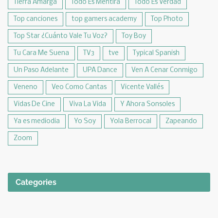
Tierra Amarga
Todo Es Mentira
Todo Es Verdad
Top canciones
top gamers academy
Top Photo
Top Star ¿Cuánto Vale Tu Voz?
Toy Boy
Tu Cara Me Suena
TV3
tve
Typical Spanish
Un Paso Adelante
UPA Dance
Ven A Cenar Conmigo
Veneno
Veo Como Cantas
Vicente Vallés
Vidas De Cine
Viva La Vida
Y Ahora Sonsoles
Ya es mediodia
Yo Soy
Yola Berrocal
Zapeando
Zoom
Categories