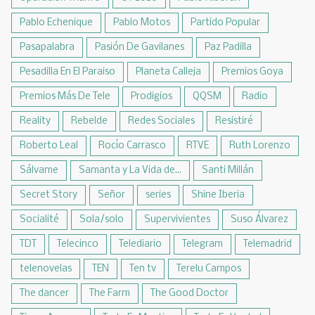
Pablo Echenique
Pablo Motos
Partido Popular
Pasapalabra
Pasión De Gavilanes
Paz Padilla
Pesadilla En El Paraiso
Planeta Calleja
Premios Goya
Premios Más De Tele
Prodigios
QQSM
Radio
Reality
Rebelde
Redes Sociales
Resistiré
Roberto Leal
Rocío Carrasco
RTVE
Ruth Lorenzo
Sálvame
Samanta y La Vida de...
Santi Millán
Secret Story
Señor
series
Shine Iberia
Socialité
Sola/solo
Supervivientes
Suso Álvarez
TDT
Telecinco
Telediario
Telegram
Telemadrid
telenovelas
TEN
Ten tv
Terelu Campos
The dancer
The Farm
The Good Doctor