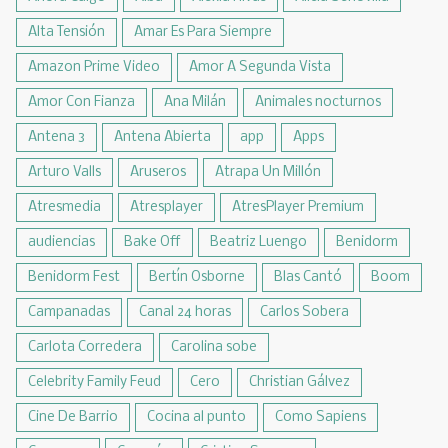
Alta Tensión
Amar Es Para Siempre
Amazon Prime Video
Amor A Segunda Vista
Amor Con Fianza
Ana Milán
Animales nocturnos
Antena 3
Antena Abierta
app
Apps
Arturo Valls
Aruseros
Atrapa Un Millón
Atresmedia
Atresplayer
AtresPlayer Premium
audiencias
Bake Off
Beatriz Luengo
Benidorm
Benidorm Fest
Bertín Osborne
Blas Cantó
Boom
Campanadas
Canal 24 horas
Carlos Sobera
Carlota Corredera
Carolina sobe
Celebrity Family Feud
Cero
Christian Gálvez
Cine De Barrio
Cocina al punto
Como Sapiens