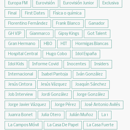
Europa FM
Eurovisión
Eurovisión Junior
Exclusiva
Final
First Dates
Física o química
Florentino Fernández
Frank Blanco
Ganador
GH VIP
Gianmarco
Gipsy Kings
Got Talent
Gran Hermano
HBO
HIT
Hormigas Blancas
Hospital Central
Hugo Cobo
Idol España
Idol Kids
Informe Covid
Inocentes
Insiders
Internacional
Isabel Pantoja
Iván González
Jesús Cintora
Jesús Vázquez
Joaquín Sánchez
Job Interview
Jordi González
Jorge González
Jorge Javier Vázquez
Jorge Pérez
José Antonio Avilés
Juanra Bonet
Julia Otero
Julián Muñoz
La 1
La Campos Móvil
La Casa De Papel
La Casa Fuerte