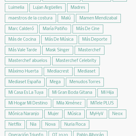
Luimelia
Lujan Argüelles
Madres
maestros de la costura
Malú
Mamen Mendizabal
Marc Calderó
María Patiño
Más De Cine
Más de Cocina
Más De Música
Más Deporte
Más Vale Tarde
Mask Singer
Masterchef
Masterchef abuelos
Masterchef Celebrity
Máximo Huerta
Mediacrest
Mediaset
Mediaset España
Mega
Menudos Torres
Mi Casa Es La Tuya
Mi Gran Boda Gitana
Mi Hija
Mi Hogar Mi Destino
Mila Ximénez
MiTele PLUS
Mónica Naranjo
Mujer
Música
MyHyV
Neox
Netflix
Nia
Nova
Nuria Roca
Operación Triunfo
OT 2020
Pablo Alborán