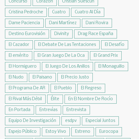
Concurso
Corazón
Cristian Suescun
Cristina Pedroche
Cuatro
Cuatro Al Día
Dame Paciencia
Dani Martínez
Dani Rovira
Destino Eurovisión
Divinity
Drag Race España
El Cazador
El Debate De Las Tentaciones
El Desafío
El emérito
El Gran Juego De La Oca
El Grand Prix
El Hormiguero
El Juego De Los Anillos
El Monaguillo
El Nudo
El Paisano
El Precio Justo
El Programa De AR
El Pueblo
El Regreso
El Rival Más Débil
Élite
En El Nombre De Rocío
En Portada
Entrevías
Entrevista
Equipo De Investigación
esdpv
Especial Juntos
Espejo Público
Estoy Vivo
Estreno
Eurocopa