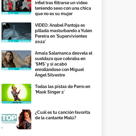
infiel tras filtrarse un video
teniendo sexo con una chica
que no es su mujer
VIDEO: Anabel Pantoja es
pillada masturbando a Yulen
Pereira en 'Supervivientes
2022'
Amaia Salamanca desvela el
sueldazo que cobraba en
'SMS' y si acabó
enrollándose con Miguel
Ángel Silvestre
Todas las pistas de Perro en
'Mask Singer 2'
¿Cuál es tu canción favorita
de la cantante Malú?