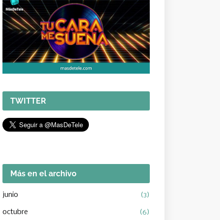
TWITTER
Más en el archivo
junio
(3)
octubre
(6)