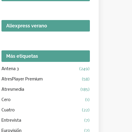
Aliexpress verano
Más etiquetas
Antena 3
(249)
AtresPlayer Premium
(58)
Atresmedia
(185)
Cero
(1)
Cuatro
(22)
Entrevista
(7)
Eurovisión
(7)