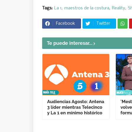
Tags:
La 1
maestros de la costura
Reality
Sh
Facebook
Twitter
Te puede interesar...
Audiencias Agosto: Antena
'Mest
3 líder mientras Telecinco
volve
y La 1 en mínimo histórico
forma