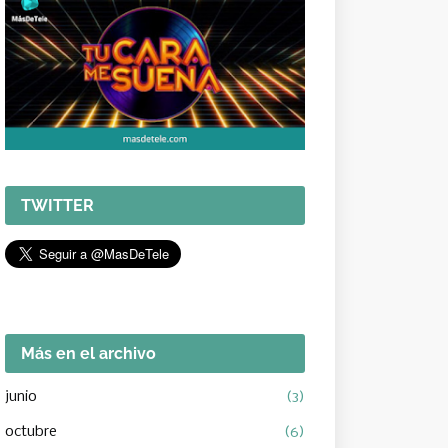
TWITTER
Más en el archivo
junio
(3)
octubre
(6)