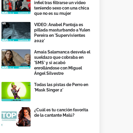
infiel tras filtrarse un video
teniendo sexo con una chica
que no es su mujer
VIDEO: Anabel Pantoja es
pillada masturbando a Yulen
Pereira en 'Supervivientes
2022'
Amaia Salamanca desvela el
sueldazo que cobraba en
'SMS' y si acabó
enrollándose con Miguel
Ángel Silvestre
Todas las pistas de Perro en
'Mask Singer 2'
¿Cuál es tu canción favorita
de la cantante Malú?