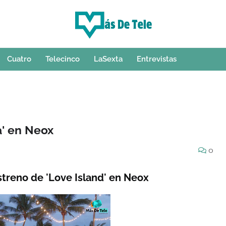
Cuatro
Telecinco
LaSexta
Entrevistas
a' en Neox
0
streno de 'Love Island' en Neox