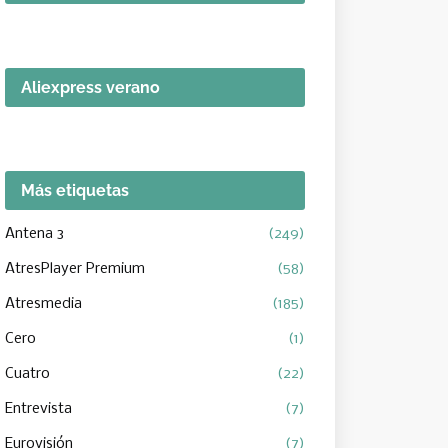
Aliexpress verano
Más etiquetas
Antena 3
(249)
AtresPlayer Premium
(58)
Atresmedia
(185)
Cero
(1)
Cuatro
(22)
Entrevista
(7)
Eurovisión
(7)