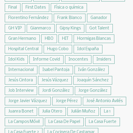
Final
First Dates
Física o química
Florentino Fernández
Frank Blanco
Ganador
GH VIP
Gianmarco
Gipsy Kings
Got Talent
Gran Hermano
HBO
HIT
Hormigas Blancas
Hospital Central
Hugo Cobo
Idol España
Idol Kids
Informe Covid
Inocentes
Insiders
Internacional
Isabel Pantoja
Iván González
Jesús Cintora
Jesús Vázquez
Joaquín Sánchez
Job Interview
Jordi González
Jorge González
Jorge Javier Vázquez
Jorge Pérez
José Antonio Avilés
Juanra Bonet
Julia Otero
Julián Muñoz
La 1
La Campos Móvil
La Casa De Papel
La Casa Fuerte
La Casa Fuerte 2
La Cocinera De Castamar