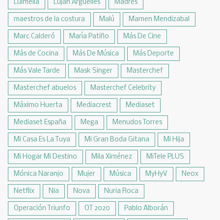
Luimelia
Lujan Argüelles
Madres
maestros de la costura
Malú
Mamen Mendizabal
Marc Calderó
María Patiño
Más De Cine
Más de Cocina
Más De Música
Más Deporte
Más Vale Tarde
Mask Singer
Masterchef
Masterchef abuelos
Masterchef Celebrity
Máximo Huerta
Mediacrest
Mediaset
Mediaset España
Mega
Menudos Torres
Mi Casa Es La Tuya
Mi Gran Boda Gitana
Mi Hija
Mi Hogar Mi Destino
Mila Ximénez
MiTele PLUS
Mónica Naranjo
Mujer
Música
MyHyV
Neox
Netflix
Nia
Nova
Nuria Roca
Operación Triunfo
OT 2020
Pablo Alborán