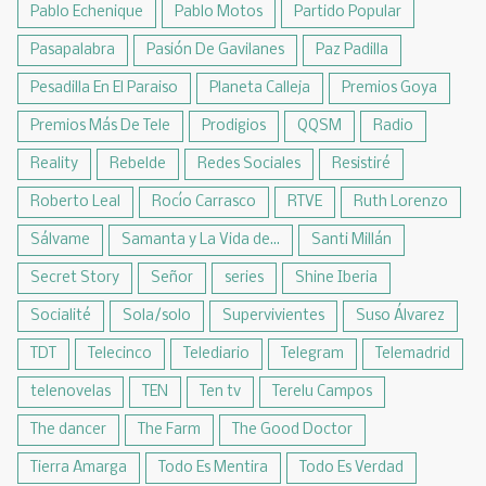
Pablo Echenique
Pablo Motos
Partido Popular
Pasapalabra
Pasión De Gavilanes
Paz Padilla
Pesadilla En El Paraiso
Planeta Calleja
Premios Goya
Premios Más De Tele
Prodigios
QQSM
Radio
Reality
Rebelde
Redes Sociales
Resistiré
Roberto Leal
Rocío Carrasco
RTVE
Ruth Lorenzo
Sálvame
Samanta y La Vida de...
Santi Millán
Secret Story
Señor
series
Shine Iberia
Socialité
Sola/solo
Supervivientes
Suso Álvarez
TDT
Telecinco
Telediario
Telegram
Telemadrid
telenovelas
TEN
Ten tv
Terelu Campos
The dancer
The Farm
The Good Doctor
Tierra Amarga
Todo Es Mentira
Todo Es Verdad