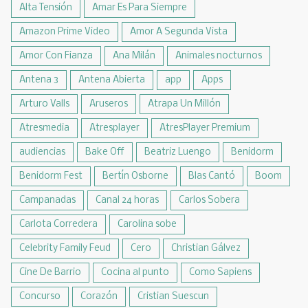
Alta Tensión
Amar Es Para Siempre
Amazon Prime Video
Amor A Segunda Vista
Amor Con Fianza
Ana Milán
Animales nocturnos
Antena 3
Antena Abierta
app
Apps
Arturo Valls
Aruseros
Atrapa Un Millón
Atresmedia
Atresplayer
AtresPlayer Premium
audiencias
Bake Off
Beatriz Luengo
Benidorm
Benidorm Fest
Bertín Osborne
Blas Cantó
Boom
Campanadas
Canal 24 horas
Carlos Sobera
Carlota Corredera
Carolina sobe
Celebrity Family Feud
Cero
Christian Gálvez
Cine De Barrio
Cocina al punto
Como Sapiens
Concurso
Corazón
Cristian Suescun