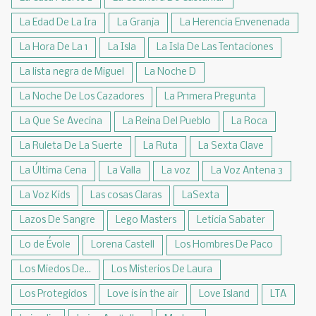
La Edad De La Ira
La Granja
La Herencia Envenenada
La Hora De La 1
La Isla
La Isla De Las Tentaciones
La lista negra de Miguel
La Noche D
La Noche De Los Cazadores
La Pr1mera Pregunta
La Que Se Avecina
La Reina Del Pueblo
La Roca
La Ruleta De La Suerte
La Ruta
La Sexta Clave
La Última Cena
La Valla
La voz
La Voz Antena 3
La Voz Kids
Las cosas Claras
LaSexta
Lazos De Sangre
Lego Masters
Leticia Sabater
Lo de Évole
Lorena Castell
Los Hombres De Paco
Los Miedos De...
Los Misterios De Laura
Los Protegidos
Love is in the air
Love Island
LTA