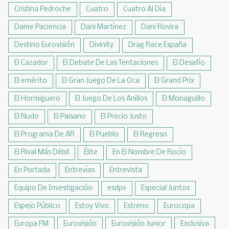
Cristina Pedroche
Cuatro
Cuatro Al Día
Dame Paciencia
Dani Martínez
Dani Rovira
Destino Eurovisión
Divinity
Drag Race España
El Cazador
El Debate De Las Tentaciones
El Desafío
El emérito
El Gran Juego De La Oca
El Grand Prix
El Hormiguero
El Juego De Los Anillos
El Monaguillo
El Nudo
El Paisano
El Precio Justo
El Programa De AR
El Pueblo
El Regreso
El Rival Más Débil
Élite
En El Nombre De Rocío
En Portada
Entrevías
Entrevista
Equipo De Investigación
esdpv
Especial Juntos
Espejo Público
Estoy Vivo
Estreno
Eurocopa
Europa FM
Eurovisión
Eurovisión Junior
Exclusiva