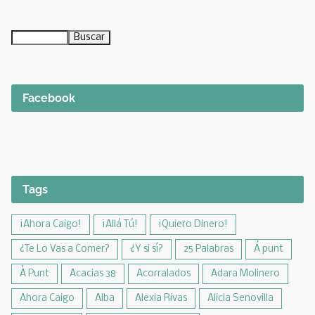
Facebook
Tags
¡Ahora Caigo!
¡Allá Tú!
¡Quiero Dinero!
¿Te Lo Vas a Comer?
¿Y si sí?
25 Palabras
Á punt
À Punt
Acacias 38
Acorralados
Adara Molinero
Ahora Caigo
Alba
Alexia Rivas
Alicia Senovilla